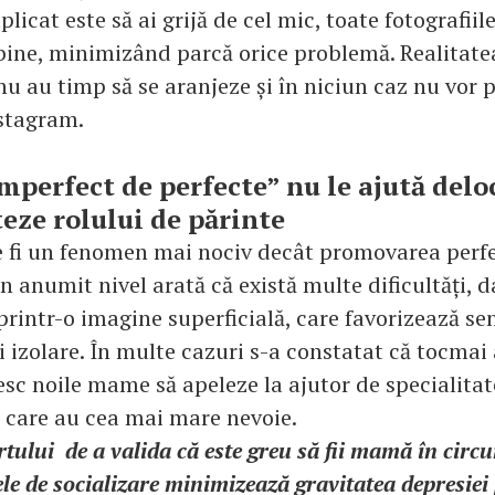
licat este să ai grijă de cel mic, toate fotografiil
 bine, minimizând parcă orice problemă. Realitate
 au timp să se aranjeze și în niciun caz nu vor p
stagram.
perfect de perfecte” nu le ajută delo
teze rolului de părinte
e fi un fenomen mai nociv decât promovarea perfe
n anumit nivel arată că există multe dificultăți, d
rintr-o imagine superficială, care favorizează se
și izolare. În multe cazuri s-a constatat că tocmai
esc noile mame să apeleze la ajutor de specialitat
care au cea mai mare nevoie.
rtului de a valida că este greu să fii mamă în circ
le de socializare minimizează gravitatea depresiei