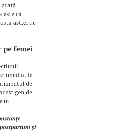
e arată
a este că
osta astfel de
c pe femei
cțiunii
ar imediat le
ntimentul de
 acest gen de
e în
umstanțe
 postpartum și