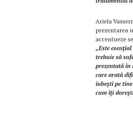
tratamentul a
Ariela Vasser
prezentarea u
accentueze sen
„Este esenția
trebuie să suf
prezentată în 
care arată dif
iubești pe tine
cum îți doreșt