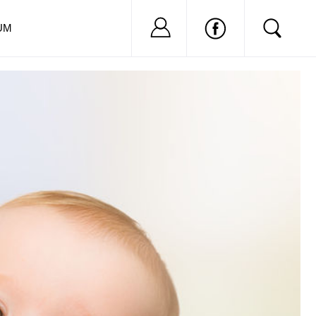
Nu ai cont?
Inregistreaza-
UM