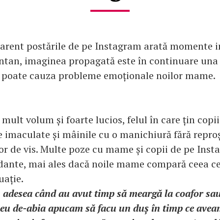
arent postările de pe Instagram arată momente i
ntan, imaginea propagată este în continuare una a
e poate cauza probleme emoționale noilor mame.
 mult volum și foarte lucios, felul în care țin copi
 imaculate și mâinile cu o manichiură fără reproș .
or de vis. Multe poze cu mame și copii de pe Ins
dante, mai ales dacă noile mame compară ceea ce
uație.
adesea când au avut timp să meargă la coafor sau
 eu de-abia apucam să facu un duș în timp ce aveam