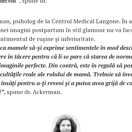
decvat”
, spune dr.
man, psiholog de la Centrul Medical Langone. În a
nei imagini postpartum în stil glamour nu va fac
timentul de rușine și inferioritate.
l ca mamele să-și exprime sentimentele în mod desc
ere în tăcere pentru că li se pare că starea de norma
imaginile perfecte. Din contră, este în regulă să po
icultățile reale ale rolului de mamă. Trebuie să înve
 însăți pentru a-ți reveni și a putea avea grijă de c
i”
, spune dr. Ackerman.