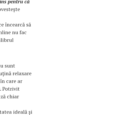
âns pentru că
ovestește
e încearcă să
nline nu fac
librul
nu sunt
uțină relaxare
în care ar
. Potrivit
ază chiar
tatea ideală și