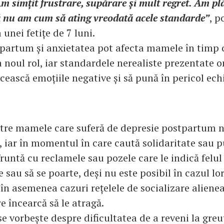
m simțit frustrare, supărare și mult regret. Am pl
ă nu am cum să ating vreodată acele standarde”
, p
unei fetițe de 7 luni.
partum și anxietatea pot afecta mamele în timp c
 noul rol, iar standardele nerealiste prezentate o
ească emoțiile negative și să pună în pericol echi
tre mamele care suferă de depresie postpartum 
, iar în momentul în care caută solidaritate sau p
runtă cu reclamele sau pozele care le indică felul 
e sau să se poarte, deși nu este posibil în cazul lor
, în asemenea cazuri rețelele de socializare aliene
e încearcă să le atragă.
e vorbește despre dificultatea de a reveni la greu