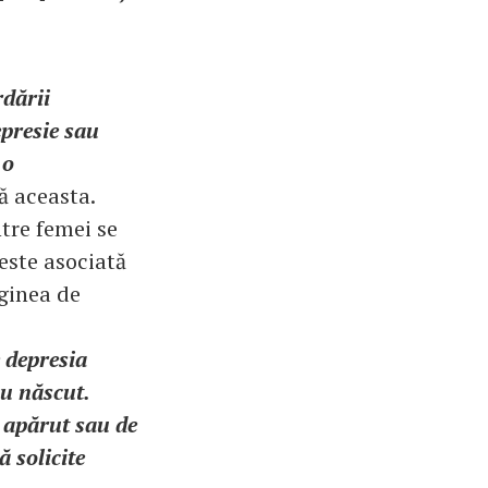
rdării
epresie sau
 o
ă aceasta.
ntre femei se
este asociată
aginea de
 depresia
u născut.
u apărut sau de
ă solicite