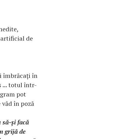
nedite,
rtificial de
ii îmbrăcați în
.. totul într-
tagram pot
 văd în poză
 să-și facă
 grijă de