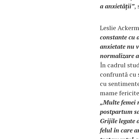
a anxietății”
,
Leslie Ackerm
constante cu a
anxietate nu v
normalizare ar
În cadrul stud
confruntă cu 
cu sentimente
mame fericite 
„Multe femei n
postpartum sa
Grijile legate
felul în care a