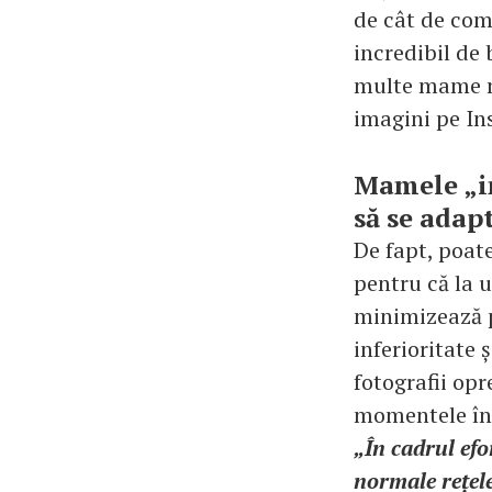
de cât de comp
incredibil de
multe mame nu
imagini pe In
Mamele „im
să se adap
De fapt, poat
pentru că la u
minimizează p
inferioritate 
fotografii opr
momentele în 
„În cadrul efo
normale rețele