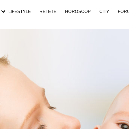
rebui să mergi
și 60 de ani. De ce te trezești mai des
pe măsură ce înaintezi în vârstă
LIFESTYLE
RETETE
HOROSCOP
CITY
FOR