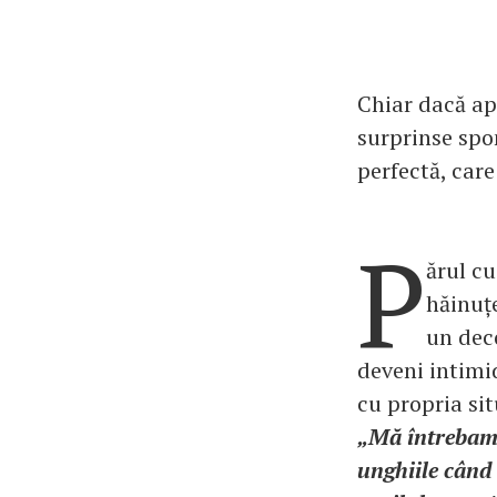
Chiar dacă ap
surprinse spo
perfectă, car
P
ărul cu
hăinuțe
un dec
deveni intimi
cu propria sit
„Mă întrebam 
unghiile când