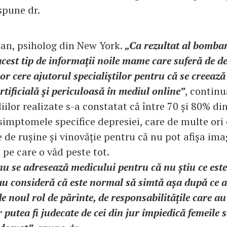
 spune dr.
an, psiholog din New York.
„Ca rezultat al bomba
cest tip de informații noile mame care suferă de d
or cere ajutorul specialiștilor pentru că se creează
tificială și periculoasă în mediul online”
, continu
iilor realizate s-a constatat că între 70 și 80% di
simptomele specifice depresiei, care de multe ori 
 de rușine și vinovăție pentru că nu pot afișa im
pe care o văd peste tot.
u se adresează medicului pentru că nu știu ce este
u consideră că este normal să simtă așa după ce a
 de noul rol de părinte, de responsabilitățile care a
r putea fi judecate de cei din jur împiedică femeile s