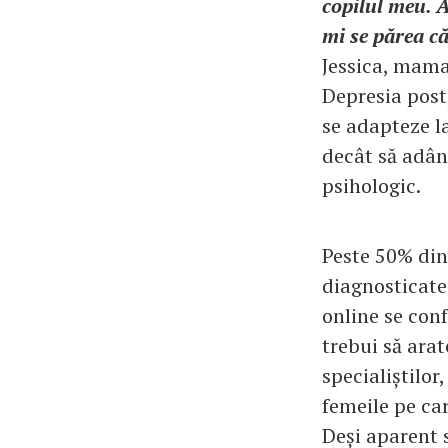
copilul meu. A
mi se părea c
Jessica, mama 
Depresia post
se adapteze la
decât să adânc
psihologic.
Peste 50% din
diagnosticate
online se conf
trebui să arat
specialiștilor
femeile pe car
Deși aparent s