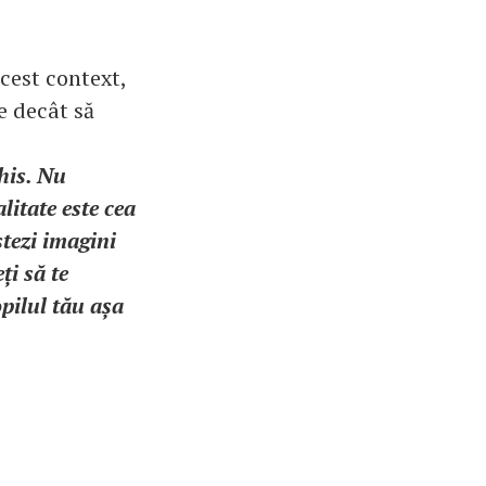
cest context,
e decât să
his. Nu
litate este cea
stezi imagini
ți să te
opilul tău așa