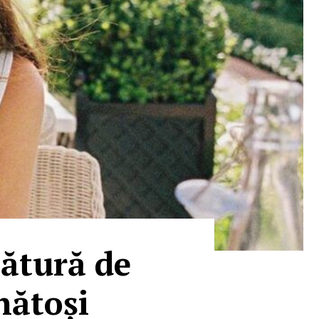
sătură de
nătoși