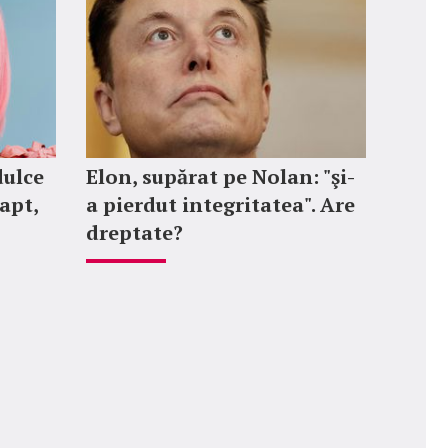
dulce
Elon, supărat pe Nolan: "şi-
fapt,
a pierdut integritatea". Are
dreptate?