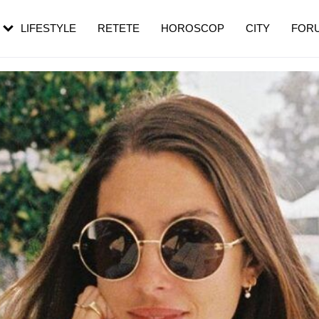
rezești mai des
Cât durează, cum te pregătești și cât
i în vârstă
de dureroasă este investigația
LIFESTYLE
RETETE
HOROSCOP
CITY
FOR