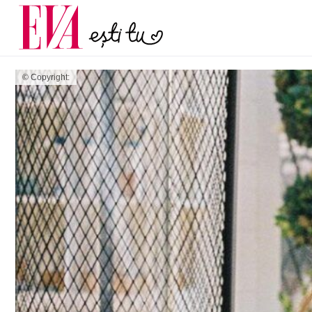
și 60 de ani. De ce te t
Carieră
pe măsură ce înaintez
Actualitate
© Copyright: