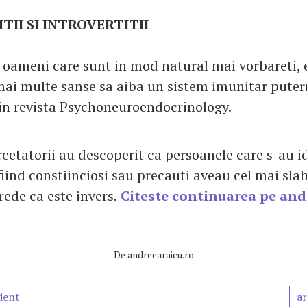
II SI INTROVERTITII
– oameni care sunt in mod natural mai vorbareti, e
 mai multe sanse sa aiba un sistem imunitar putern
din revista Psychoneuroendocrinology.
cetatorii au descoperit ca persoanele care s-au i
fiind constiinciosi sau precauti aveau cel mai sla
rede ca este invers.
Citeste continuarea pe and
De
andreearaicu.ro
dent
ar