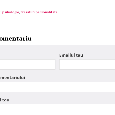
:
psihologie
,
trasaturi personalitate
,
comentariu
Emailul tau
omentariului
l tau