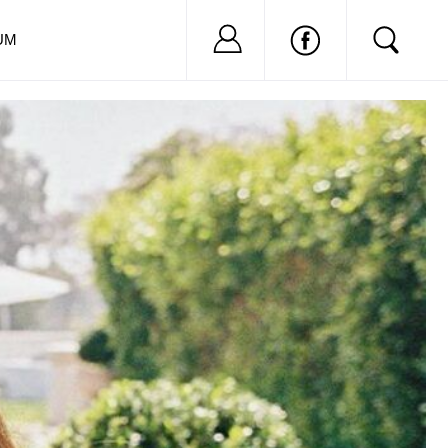
Nu ai cont?
Inregistreaza-
UM