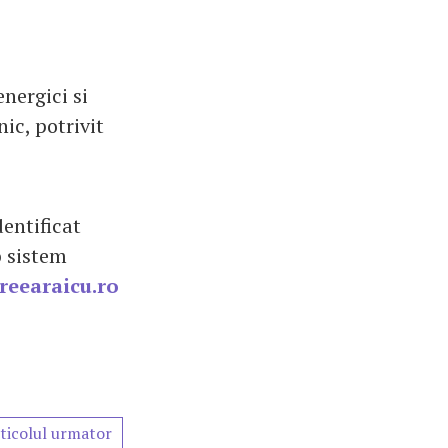
nergici si
ic, potrivit
dentificat
b sistem
reearaicu.ro
ticolul urmator