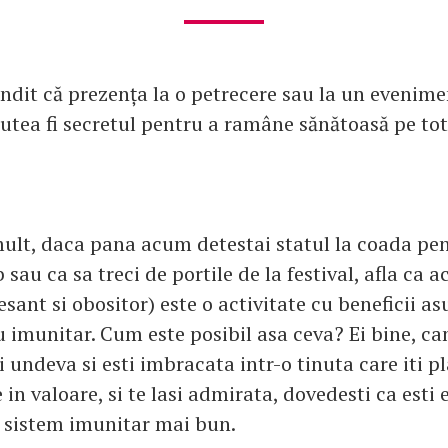
gândit că prezența la o petrecere sau la un evenim
 putea fi secretul pentru a ramâne sănătoasă pe to
mult, daca pana acum detestai statul la coada pen
 sau ca sa treci de portile de la festival, afla ca a
esant si obositor) este o activitate cu beneficii a
 imunitar. Cum este posibil asa ceva? Ei bine, can
i undeva si esti imbracata intr-o tinuta care iti pl
e in valoare, si te lasi admirata, dovedesti ca esti 
un sistem imunitar mai bun.