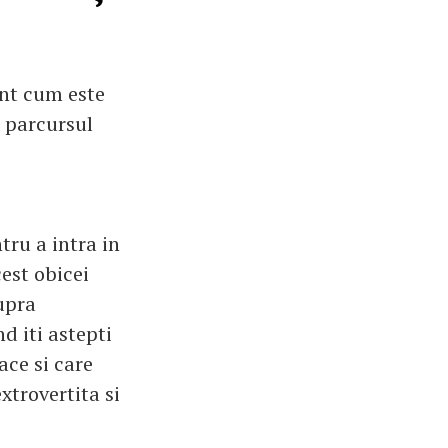
ent cum este
t parcursul
tru a intra in
cest obicei
supra
d iti astepti
ace si care
extrovertita si