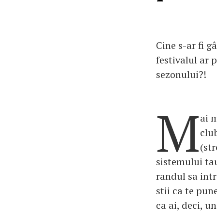
Cine s-ar fi 
festivalul ar
sezonului?!
M
ai 
club
(str
sistemului tau
randul sa intr
stii ca te pun
ca ai, deci, 