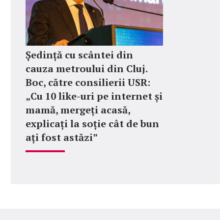
Ședință cu scântei din
cauza metroului din Cluj.
Boc, către consilierii USR:
„Cu 10 like-uri pe internet și
mamă, mergeți acasă,
explicați la soție cât de bun
ați fost astăzi”