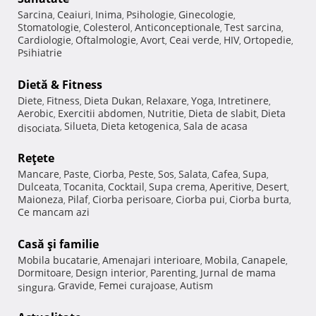
Sarcina
Ceaiuri
Inima
Psihologie
Ginecologie
,
,
,
,
,
Stomatologie
Colesterol
Anticonceptionale
Test sarcina
,
,
,
,
Cardiologie
Oftalmologie
Avort
Ceai verde
HIV
Ortopedie
,
,
,
,
,
,
Psihiatrie
Dietă & Fitness
Diete
Fitness
Dieta Dukan
Relaxare
Yoga
Intretinere
,
,
,
,
,
,
Aerobic
Exercitii abdomen
Nutritie
Dieta de slabit
Dieta
,
,
,
,
Silueta
Dieta ketogenica
Sala de acasa
disociata
,
,
,
Reţete
Mancare
Paste
Ciorba
Peste
Sos
Salata
Cafea
Supa
,
,
,
,
,
,
,
,
Dulceata
Tocanita
Cocktail
Supa crema
Aperitive
Desert
,
,
,
,
,
,
Maioneza
Pilaf
Ciorba perisoare
Ciorba pui
Ciorba burta
,
,
,
,
,
Ce mancam azi
Casă şi familie
Mobila bucatarie
Amenajari interioare
Mobila
Canapele
,
,
,
,
Dormitoare
Design interior
Parenting
Jurnal de mama
,
,
,
Gravide
Femei curajoase
Autism
singura
,
,
,