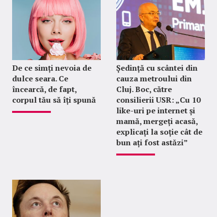
De ce simți nevoia de
Ședință cu scântei din
dulce seara. Ce
cauza metroului din
încearcă, de fapt,
Cluj. Boc, către
corpul tău să îți spună
consilierii USR: „Cu 10
like-uri pe internet și
mamă, mergeți acasă,
explicați la soție cât de
bun ați fost astăzi”