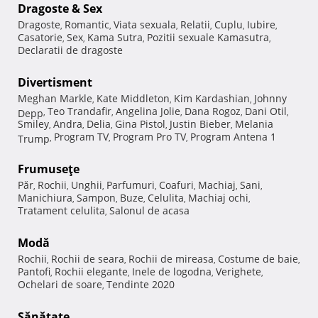
Dragoste & Sex
Dragoste
Romantic
Viata sexuala
Relatii
Cuplu
Iubire
,
,
,
,
,
,
Casatorie
Sex
Kama Sutra
Pozitii sexuale Kamasutra
,
,
,
,
Declaratii de dragoste
Divertisment
Meghan Markle
Kate Middleton
Kim Kardashian
Johnny
,
,
,
Teo Trandafir
Angelina Jolie
Dana Rogoz
Dani Otil
Depp
,
,
,
,
,
Smiley
Andra
Delia
Gina Pistol
Justin Bieber
Melania
,
,
,
,
,
Program TV
Program Pro TV
Program Antena 1
Trump
,
,
,
Frumuseţe
Păr
Rochii
Unghii
Parfumuri
Coafuri
Machiaj
Sani
,
,
,
,
,
,
,
Manichiura
Sampon
Buze
Celulita
Machiaj ochi
,
,
,
,
,
Tratament celulita
Salonul de acasa
,
Modă
Rochii
Rochii de seara
Rochii de mireasa
Costume de baie
,
,
,
,
Pantofi
Rochii elegante
Inele de logodna
Verighete
,
,
,
,
Ochelari de soare
Tendinte 2020
,
Sănătate