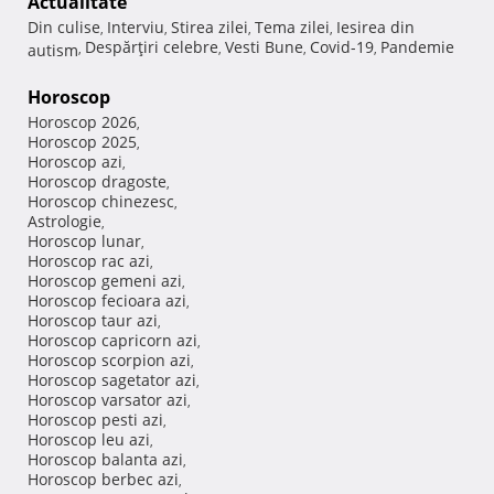
Actualitate
Din culise
Interviu
Stirea zilei
Tema zilei
Iesirea din
,
,
,
,
Despărţiri celebre
Vesti Bune
Covid-19
Pandemie
autism
,
,
,
,
Horoscop
Horoscop 2026
,
Horoscop 2025
,
Horoscop azi
,
Horoscop dragoste
,
Horoscop chinezesc
,
Astrologie
,
Horoscop lunar
,
Horoscop rac azi
,
Horoscop gemeni azi
,
Horoscop fecioara azi
,
Horoscop taur azi
,
Horoscop capricorn azi
,
Horoscop scorpion azi
,
Horoscop sagetator azi
,
Horoscop varsator azi
,
Horoscop pesti azi
,
Horoscop leu azi
,
Horoscop balanta azi
,
Horoscop berbec azi
,