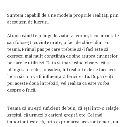
Suntem capabili de a ne modela propriile realități prin
acest gen de lucruri.
Atunci când te plângi de viața ta, vorbești cu anxietate
sau folosești cuvinte urâte, o faci de obicei dintr-o
teamă. Primul pas pe care trebuie să-l faci este să
exersezi mai mult conștiința de sine asupra cuvintelor
pe care le utilizezi. Data viitoare când observi că te
plângi sau te desconsideri, întreabă-te de ce faci acest
lucru și cum va fi influențată fericirea ta. După ce îți
pui aceste două întrebări, vei realiza că este vorba
despre o frică.
Teama că nu ești suficient de bun, că ești într-o relație
greșită, că urmezi o carieră greșită etc. Cel mai
important este că, prin exprimarea acestor temeri, nu