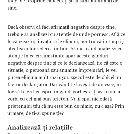
îndoi de propriile capacități și au sunt mulțumiți de
sine.
Dacă observi că faci afirmații negative despre tine,
trebuie să analizezi cu atenție de unde pornesc. Află ce
le cauzează și învață să le elimini, pentru că în timp îți
afectează încrederea în tine. Atunci când analizezi cu
atenție în ce circumstanțe apar aceste gânduri
negative despre tine și ce le declanșează, fie că este o
situație, o persoană sau anumite împrejurări, le vei
putea elimina mult mai ușor. Eșecul este de obicei un
factor declanșator. Dar când te lovești de un eșec, în
loc să te critici aspru în gând, vorbește-ți așa cum ai
vorbi cu cel mai bun prieten. Nu îi spui niciodată
prietenului tău că nu este bun de nimic, nu-i așa? Prin
urmare, de ți-ai spune ție?
Analizează-ți relațiile