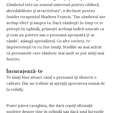
Zâmbetul este un semnal universal pentru căldură,
abordabilitate și atractivitate", a declarat pentru
Insider terapeutul Shadeen Francis. "Dar zâmbetul are
același efect și asupra ta. Dacă zâmbești în timp ce te
privești în oglindă, primești aceleași indicii neurale ca
și cum un prieten sau o persoană apropaită ți-ar
zâmbi", adaugă specialistul. Cu alte cuvinte, te
împrietenești tu cu tine însăți. Studiile au mai arătat
că persoanele care zâmbesc mai mult se pot simți mai
fericite.
Încurajează-te
Te simți bine atunci când o persoană îți observă o
calitate. Dar nu trebuie să aștepți aprecierea numai de
la ceilalți.
Poate părea caraghios, dar dacă repeți afirmații
pozitive despre tine în oglindă sau dacă spui lucrurile