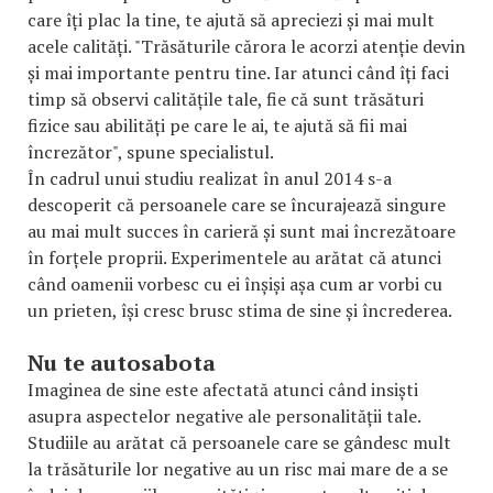
care îți plac la tine, te ajută să apreciezi și mai mult
acele calități. "Trăsăturile cărora le acorzi atenție devin
și mai importante pentru tine. Iar atunci când îți faci
timp să observi calitățile tale, fie că sunt trăsături
fizice sau abilități pe care le ai, te ajută să fii mai
încrezător", spune specialistul.
În cadrul unui studiu realizat în anul 2014 s-a
descoperit că persoanele care se încurajează singure
au mai mult succes în carieră și sunt mai încrezătoare
în forțele proprii. Experimentele au arătat că atunci
când oamenii vorbesc cu ei înșiși așa cum ar vorbi cu
un prieten, își cresc brusc stima de sine și încrederea.
Nu te autosabota
Imaginea de sine este afectată atunci când insiști
asupra aspectelor negative ale personalității tale.
Studiile au arătat că persoanele care se gândesc mult
la trăsăturile lor negative au un risc mai mare de a se