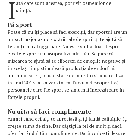
I
ată care sunt acestea, potrivit oamenilor de
știință:
Fă sport
Poate că nu îți place să faci exerciții, dar sportul are un
impact major asupra stării tale de spirit și te ajută să
te simți mai atrăgătoare. Nu este vorba doar despre
efectele sportului asupra fizicului tău. Se pare că
mișcarea te ajută să te eliberezi de emoțiile negative și
în același timp stimulează producția de endorfini,
hormoni care îți dau o stare de bine. Un studiu realizat
în anul 2015 la Universitatea Turku a descoperit că
persoanele care fac sport se simt mai încrezătoare în
forțele proprii.
Nu uita să faci complimente
Atunci când ceilalți te apreciază și îți laudă calitățile, îți
crește stima de sine. Dar câștigi la fel de mult și dacă
oferi la rândul tău complimente. Dacă vorbești despre