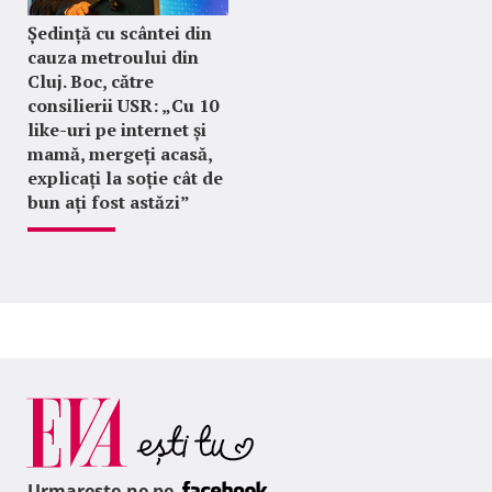
Ședință cu scântei din
cauza metroului din
Cluj. Boc, către
consilierii USR: „Cu 10
like-uri pe internet și
mamă, mergeți acasă,
explicați la soție cât de
bun ați fost astăzi”
Urmareste-ne pe