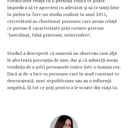
Povara unei relații cu o personă toxică te poate
împiedica să te apreciezi cu adevărat și să te simți bine
în pielea ta. Într-un studiu realizat în anul 2015,
cercetătorii au chestionat persoane care aveau relații
ce puteau fi caracterizate prin cuvinte precum
"înstrăinat, falsă prietenie, neîncredere".
Studiul a descoperit că oamenii nu observau cum alții
le afectează percepția de sine, dar și că subiecții aveau
tendința de a privi persoanele toxice într-o lumină roz.
Dacă ai de-a face cu persoane care în mod constant te
descurajează, sunt nepoliticoase sau au o influență
negativă, fă tot ce poți pentru a le scoate din viața ta.