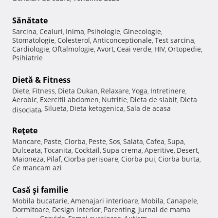
Sănătate
Sarcina
Ceaiuri
Inima
Psihologie
Ginecologie
,
,
,
,
,
Stomatologie
Colesterol
Anticonceptionale
Test sarcina
,
,
,
,
Cardiologie
Oftalmologie
Avort
Ceai verde
HIV
Ortopedie
,
,
,
,
,
,
Psihiatrie
Dietă & Fitness
Diete
Fitness
Dieta Dukan
Relaxare
Yoga
Intretinere
,
,
,
,
,
,
Aerobic
Exercitii abdomen
Nutritie
Dieta de slabit
Dieta
,
,
,
,
Silueta
Dieta ketogenica
Sala de acasa
disociata
,
,
,
Reţete
Mancare
Paste
Ciorba
Peste
Sos
Salata
Cafea
Supa
,
,
,
,
,
,
,
,
Dulceata
Tocanita
Cocktail
Supa crema
Aperitive
Desert
,
,
,
,
,
,
Maioneza
Pilaf
Ciorba perisoare
Ciorba pui
Ciorba burta
,
,
,
,
,
Ce mancam azi
Casă şi familie
Mobila bucatarie
Amenajari interioare
Mobila
Canapele
,
,
,
,
Dormitoare
Design interior
Parenting
Jurnal de mama
,
,
,