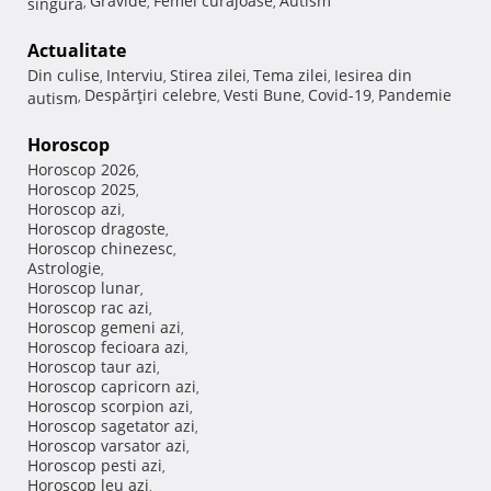
Gravide
Femei curajoase
Autism
singura
,
,
,
Actualitate
Din culise
Interviu
Stirea zilei
Tema zilei
Iesirea din
,
,
,
,
Despărţiri celebre
Vesti Bune
Covid-19
Pandemie
autism
,
,
,
,
Horoscop
Horoscop 2026
,
Horoscop 2025
,
Horoscop azi
,
Horoscop dragoste
,
Horoscop chinezesc
,
Astrologie
,
Horoscop lunar
,
Horoscop rac azi
,
Horoscop gemeni azi
,
Horoscop fecioara azi
,
Horoscop taur azi
,
Horoscop capricorn azi
,
Horoscop scorpion azi
,
Horoscop sagetator azi
,
Horoscop varsator azi
,
Horoscop pesti azi
,
Horoscop leu azi
,