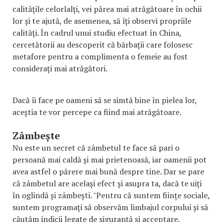
calitățile celorlalți, vei părea mai atrăgătoare în ochii
lor și te ajută, de asemenea, să îți observi propriile
calități. În cadrul unui studiu efectuat în China,
cercetătorii au descoperit că bărbații care folosesc
metafore pentru a complimenta o femeie au fost
considerați mai atrăgători.
Dacă îi face pe oameni să se simtă bine în pielea lor,
aceștia te vor percepe ca fiind mai atrăgătoare.
Zâmbește
Nu este un secret că zâmbetul te face să pari o
persoană mai caldă și mai prietenoasă, iar oamenii pot
avea astfel o părere mai bună despre tine. Dar se pare
că zâmbetul are același efect și asupra ta, dacă te uiți
în oglindă și zâmbești. "Pentru că suntem ființe sociale,
suntem programați să observăm limbajul corpului și să
căutăm indicii legate de siguranță și acceptare.