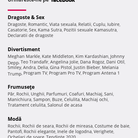
Dragoste & Sex
Dragoste
Romantic
Viata sexuala
Relatii
Cuplu
Iubire
,
,
,
,
,
,
Casatorie
Sex
Kama Sutra
Pozitii sexuale Kamasutra
,
,
,
,
Declaratii de dragoste
Divertisment
Meghan Markle
Kate Middleton
Kim Kardashian
Johnny
,
,
,
Teo Trandafir
Angelina Jolie
Dana Rogoz
Dani Otil
Depp
,
,
,
,
,
Smiley
Andra
Delia
Gina Pistol
Justin Bieber
Melania
,
,
,
,
,
Program TV
Program Pro TV
Program Antena 1
Trump
,
,
,
Frumuseţe
Păr
Rochii
Unghii
Parfumuri
Coafuri
Machiaj
Sani
,
,
,
,
,
,
,
Manichiura
Sampon
Buze
Celulita
Machiaj ochi
,
,
,
,
,
Tratament celulita
Salonul de acasa
,
Modă
Rochii
Rochii de seara
Rochii de mireasa
Costume de baie
,
,
,
,
Pantofi
Rochii elegante
Inele de logodna
Verighete
,
,
,
,
Ochelari de soare
Tendinte 2020
,