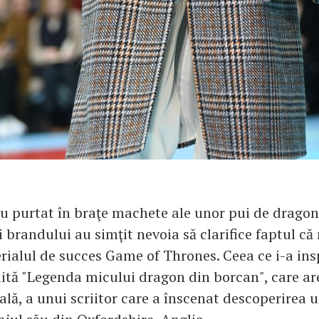
u purtat în braţe machete ale unor pui de dragoni
 brandului au simţit nevoia să clarifice faptul că
erialul de succes Game of Thrones. Ceea ce i-a insp
tă "Legenda micului dragon din borcan", care are
lă, a unui scriitor care a înscenat descoperirea 