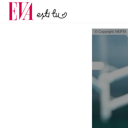
menopauză și când ar t
Carieră
la medic
Actualitate
© Copyright: HEPTA