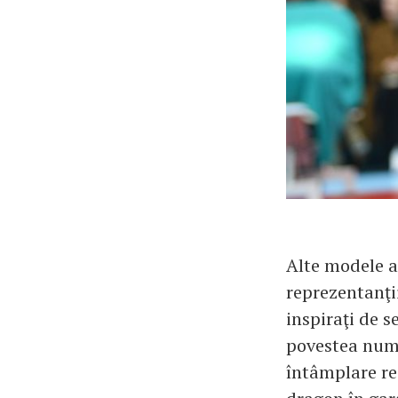
Alte modele a
reprezentanţii
inspiraţi de s
povestea numi
întâmplare rea