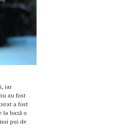
, iar
 nu au fost
irat a fost
 la bază o
unui pui de