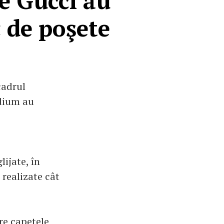
e Gucci au
 de poşete
cadrul
odium au
lijate, în
 realizate cât
tre capetele