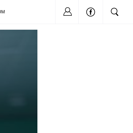
Nu ai cont?
Inregistreaza-
UM