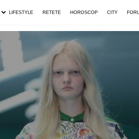
rebui să mergi
și 60 de ani. De ce te trezești mai des
pe măsură ce înaintezi în vârstă
LIFESTYLE
RETETE
HOROSCOP
CITY
FOR