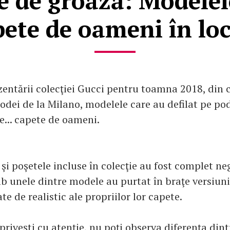
e de groază: Modelel
pete de oameni în loc
zentării colecţiei Gucci pentru toamna 2018, din 
dei de la Milano, modelele care au defilat pe p
e... capete de oameni.
 şi poşetele incluse în colecţie au fost complet neg
b unele dintre modele au purtat în braţe versiuni
te de realistic ale propriilor lor capete.
priveşti cu atenţie, nu poţi observa diferenţa din