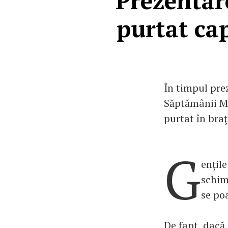
Prezentar
purtat ca
În timpul pre
Săptămânii Mo
purtat în braţ
G
enţile
schim
se poa
De fapt, dacă 