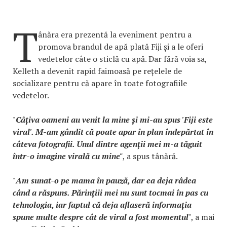
T
ânăra era prezentă la eveniment pentru a
promova brandul de apă plată Fiji și a le oferi
vedetelor câte o sticlă cu apă. Dar fără voia sa,
Kelleth a devenit rapid faimoasă pe rețelele de
socializare pentru că apare în toate fotografiile
vedetelor.
"
Câțiva oameni au venit la mine și mi-au spus 'Fiji este
viral'. M-am gândit că poate apar în plan îndepărtat în
câteva fotografii. Unul dintre agenții mei m-a tăguit
într-o imagine virală cu mine"
, a spus tânără.
"
Am sunat-o pe mama în pauză, dar ea deja râdea
când a răspuns. Părințiii mei nu sunt tocmai în pas cu
tehnologia, iar faptul că deja aflaseră informația
spune multe despre cât de viral a fost momentul
", a mai