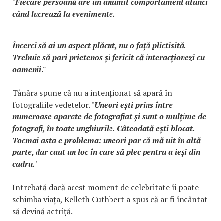
"
Fiecare persoană are un anumit comportament atunci
când lucrează la evenimente.
Încerci să ai un aspect plăcut, nu o față plictisită.
Trebuie să pari prietenos și fericit că interacționezi cu
oamenii
."
Tânăra spune că nu a intenționat să apară în
fotografiile vedetelor. "
Uneori ești prins între
numeroase aparate de fotografiat și sunt o mulțime de
fotografi, în toate unghiurile. Câteodată ești blocat.
Tocmai asta e problema: uneori par că mă uit în altă
parte, dar caut un loc în care să plec pentru a ieși din
cadru.
"
Întrebată dacă acest moment de celebritate îi poate
schimba viața, Kelleth Cuthbert a spus că ar fi încântat
să devină actriță.