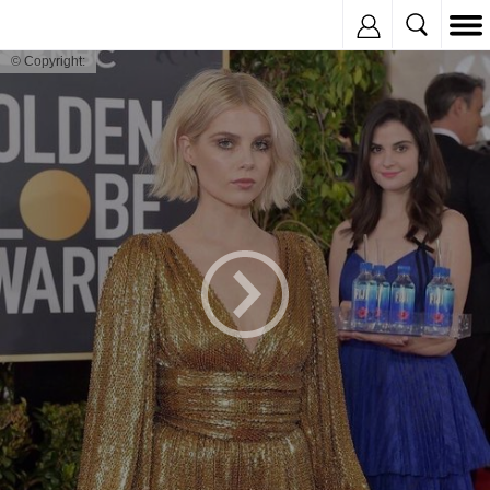
Inregistreaza
© Copyright: