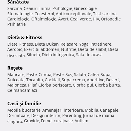
Sănătate
Sarcina
Ceaiuri
Inima
Psihologie
Ginecologie
,
,
,
,
,
Stomatologie
Colesterol
Anticonceptionale
Test sarcina
,
,
,
,
Cardiologie
Oftalmologie
Avort
Ceai verde
HIV
Ortopedie
,
,
,
,
,
,
Psihiatrie
Dietă & Fitness
Diete
Fitness
Dieta Dukan
Relaxare
Yoga
Intretinere
,
,
,
,
,
,
Aerobic
Exercitii abdomen
Nutritie
Dieta de slabit
Dieta
,
,
,
,
Silueta
Dieta ketogenica
Sala de acasa
disociata
,
,
,
Reţete
Mancare
Paste
Ciorba
Peste
Sos
Salata
Cafea
Supa
,
,
,
,
,
,
,
,
Dulceata
Tocanita
Cocktail
Supa crema
Aperitive
Desert
,
,
,
,
,
,
Maioneza
Pilaf
Ciorba perisoare
Ciorba pui
Ciorba burta
,
,
,
,
,
Ce mancam azi
Casă şi familie
Mobila bucatarie
Amenajari interioare
Mobila
Canapele
,
,
,
,
Dormitoare
Design interior
Parenting
Jurnal de mama
,
,
,
Gravide
Femei curajoase
Autism
singura
,
,
,