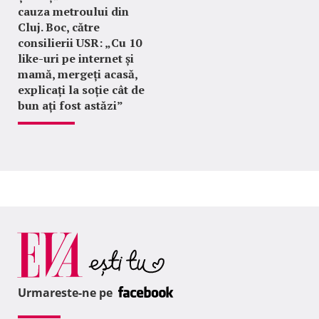
cauza metroului din
Cluj. Boc, către
consilierii USR: „Cu 10
like-uri pe internet și
mamă, mergeți acasă,
explicați la soție cât de
bun ați fost astăzi”
Urmareste-ne pe