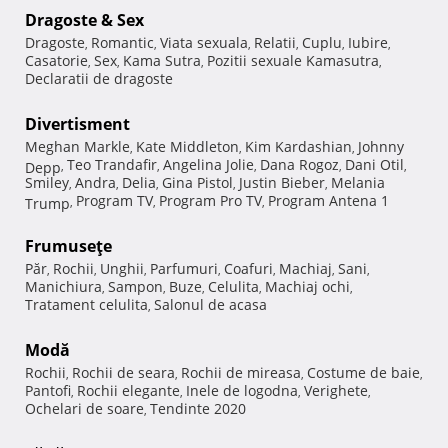
Dragoste & Sex
Dragoste
Romantic
Viata sexuala
Relatii
Cuplu
Iubire
,
,
,
,
,
,
Casatorie
Sex
Kama Sutra
Pozitii sexuale Kamasutra
,
,
,
,
Declaratii de dragoste
Divertisment
Meghan Markle
Kate Middleton
Kim Kardashian
Johnny
,
,
,
Teo Trandafir
Angelina Jolie
Dana Rogoz
Dani Otil
Depp
,
,
,
,
,
Smiley
Andra
Delia
Gina Pistol
Justin Bieber
Melania
,
,
,
,
,
Program TV
Program Pro TV
Program Antena 1
Trump
,
,
,
Frumuseţe
Păr
Rochii
Unghii
Parfumuri
Coafuri
Machiaj
Sani
,
,
,
,
,
,
,
Manichiura
Sampon
Buze
Celulita
Machiaj ochi
,
,
,
,
,
Tratament celulita
Salonul de acasa
,
Modă
Rochii
Rochii de seara
Rochii de mireasa
Costume de baie
,
,
,
,
Pantofi
Rochii elegante
Inele de logodna
Verighete
,
,
,
,
Ochelari de soare
Tendinte 2020
,