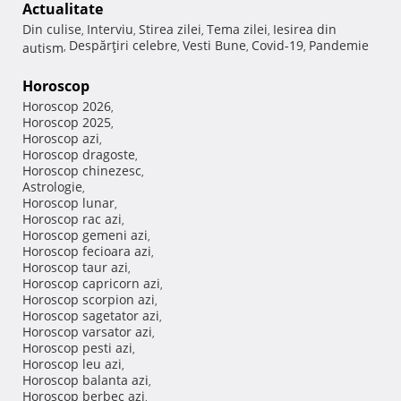
Actualitate
Din culise
Interviu
Stirea zilei
Tema zilei
Iesirea din
,
,
,
,
Despărţiri celebre
Vesti Bune
Covid-19
Pandemie
autism
,
,
,
,
Horoscop
Horoscop 2026
,
Horoscop 2025
,
Horoscop azi
,
Horoscop dragoste
,
Horoscop chinezesc
,
Astrologie
,
Horoscop lunar
,
Horoscop rac azi
,
Horoscop gemeni azi
,
Horoscop fecioara azi
,
Horoscop taur azi
,
Horoscop capricorn azi
,
Horoscop scorpion azi
,
Horoscop sagetator azi
,
Horoscop varsator azi
,
Horoscop pesti azi
,
Horoscop leu azi
,
Horoscop balanta azi
,
Horoscop berbec azi
,