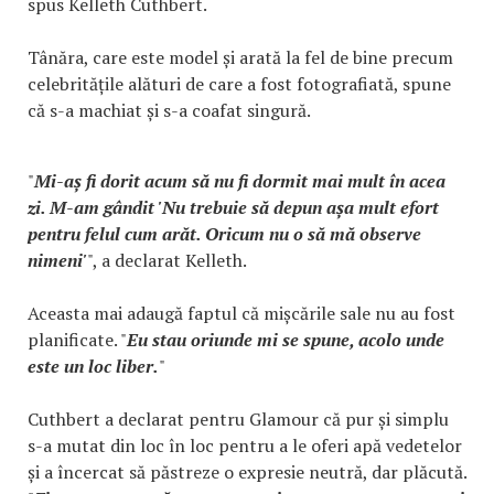
spus Kelleth Cuthbert.
Tânăra, care este model și arată la fel de bine precum
celebritățile alături de care a fost fotografiată, spune
că s-a machiat și s-a coafat singură.
"
Mi-aș fi dorit acum să nu fi dormit mai mult în acea
zi. M-am gândit 'Nu trebuie să depun așa mult efort
pentru felul cum arăt. Oricum nu o să mă observe
nimeni'
", a declarat Kelleth.
Aceasta mai adaugă faptul că mișcările sale nu au fost
planificate. "
Eu stau oriunde mi se spune, acolo unde
este un loc liber.
"
Cuthbert a declarat pentru Glamour că pur și simplu
s-a mutat din loc în loc pentru a le oferi apă vedetelor
și a încercat să păstreze o expresie neutră, dar plăcută.