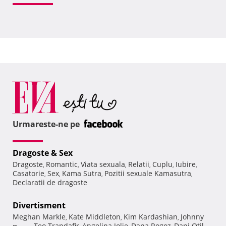
Urmareste-ne pe
Dragoste & Sex
Dragoste
Romantic
Viata sexuala
Relatii
Cuplu
Iubire
,
,
,
,
,
,
Casatorie
Sex
Kama Sutra
Pozitii sexuale Kamasutra
,
,
,
,
Declaratii de dragoste
Divertisment
Meghan Markle
Kate Middleton
Kim Kardashian
Johnny
,
,
,
Teo Trandafir
Angelina Jolie
Dana Rogoz
Dani Otil