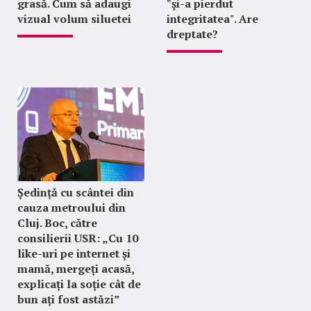
grasă. Cum să adaugi
"şi-a pierdut
vizual volum siluetei
integritatea". Are
dreptate?
Ședință cu scântei din
cauza metroului din
Cluj. Boc, către
consilierii USR: „Cu 10
like-uri pe internet și
mamă, mergeți acasă,
explicați la soție cât de
bun ați fost astăzi”