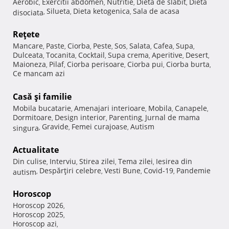
Aerobic
Exercitii abdomen
Nutritie
Dieta de slabit
Dieta
,
,
,
,
Silueta
Dieta ketogenica
Sala de acasa
disociata
,
,
,
Reţete
Mancare
Paste
Ciorba
Peste
Sos
Salata
Cafea
Supa
,
,
,
,
,
,
,
,
Dulceata
Tocanita
Cocktail
Supa crema
Aperitive
Desert
,
,
,
,
,
,
Maioneza
Pilaf
Ciorba perisoare
Ciorba pui
Ciorba burta
,
,
,
,
,
Ce mancam azi
Casă şi familie
Mobila bucatarie
Amenajari interioare
Mobila
Canapele
,
,
,
,
Dormitoare
Design interior
Parenting
Jurnal de mama
,
,
,
Gravide
Femei curajoase
Autism
singura
,
,
,
Actualitate
Din culise
Interviu
Stirea zilei
Tema zilei
Iesirea din
,
,
,
,
Despărţiri celebre
Vesti Bune
Covid-19
Pandemie
autism
,
,
,
,
Horoscop
Horoscop 2026
,
Horoscop 2025
,
Horoscop azi
,