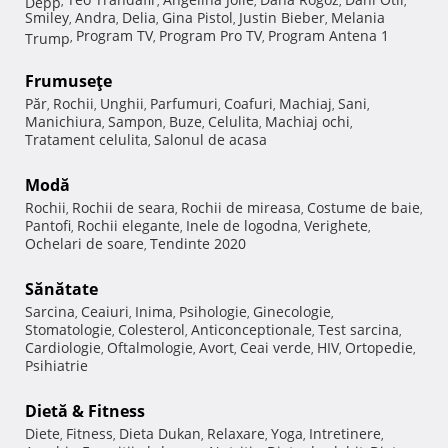
Depp
,
,
,
,
,
Smiley
Andra
Delia
Gina Pistol
Justin Bieber
Melania
,
,
,
,
,
Program TV
Program Pro TV
Program Antena 1
Trump
,
,
,
Frumuseţe
Păr
Rochii
Unghii
Parfumuri
Coafuri
Machiaj
Sani
,
,
,
,
,
,
,
Manichiura
Sampon
Buze
Celulita
Machiaj ochi
,
,
,
,
,
Tratament celulita
Salonul de acasa
,
Modă
Rochii
Rochii de seara
Rochii de mireasa
Costume de baie
,
,
,
,
Pantofi
Rochii elegante
Inele de logodna
Verighete
,
,
,
,
Ochelari de soare
Tendinte 2020
,
Sănătate
Sarcina
Ceaiuri
Inima
Psihologie
Ginecologie
,
,
,
,
,
Stomatologie
Colesterol
Anticonceptionale
Test sarcina
,
,
,
,
Cardiologie
Oftalmologie
Avort
Ceai verde
HIV
Ortopedie
,
,
,
,
,
,
Psihiatrie
Dietă & Fitness
Diete
Fitness
Dieta Dukan
Relaxare
Yoga
Intretinere
,
,
,
,
,
,