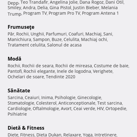
Teo Trandafir
Angelina Jolie
Dana Rogoz
Dani Otil
Depp
,
,
,
,
,
Smiley
Andra
Delia
Gina Pistol
Justin Bieber
Melania
,
,
,
,
,
Program TV
Program Pro TV
Program Antena 1
Trump
,
,
,
Frumuseţe
Păr
Rochii
Unghii
Parfumuri
Coafuri
Machiaj
Sani
,
,
,
,
,
,
,
Manichiura
Sampon
Buze
Celulita
Machiaj ochi
,
,
,
,
,
Tratament celulita
Salonul de acasa
,
Modă
Rochii
Rochii de seara
Rochii de mireasa
Costume de baie
,
,
,
,
Pantofi
Rochii elegante
Inele de logodna
Verighete
,
,
,
,
Ochelari de soare
Tendinte 2020
,
Sănătate
Sarcina
Ceaiuri
Inima
Psihologie
Ginecologie
,
,
,
,
,
Stomatologie
Colesterol
Anticonceptionale
Test sarcina
,
,
,
,
Cardiologie
Oftalmologie
Avort
Ceai verde
HIV
Ortopedie
,
,
,
,
,
,
Psihiatrie
Dietă & Fitness
Diete
Fitness
Dieta Dukan
Relaxare
Yoga
Intretinere
,
,
,
,
,
,