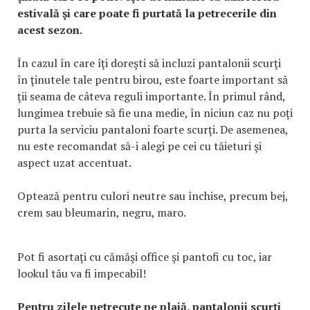
estivală şi care poate fi purtată la petrecerile din
acest sezon.
În cazul în care îţi doreşti să incluzi pantalonii scurţi
în ţinutele tale pentru birou, este foarte important să
ţii seama de câteva reguli importante. În primul rând,
lungimea trebuie să fie una medie, în niciun caz nu poţi
purta la serviciu pantaloni foarte scurţi. De asemenea,
nu este recomandat să-i alegi pe cei cu tăieturi şi
aspect uzat accentuat.
Optează pentru culori neutre sau închise, precum bej,
crem sau bleumarin, negru, maro.
Pot fi asortaţi cu cămăşi office şi pantofi cu toc, iar
lookul tău va fi impecabil!
Pentru zilele petrecute pe plajă, pantalonii scurţi