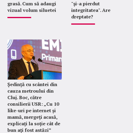
grasă. Cum să adaugi
"şi-a pierdut
vizual volum siluetei
integritatea". Are
dreptate?
Ședință cu scântei din
cauza metroului din
Cluj. Boc, către
consilierii USR: „Cu 10
like-uri pe internet și
mamă, mergeți acasă,
explicați la soție cât de
bun ați fost astăzi”