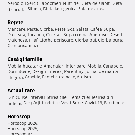
Aerobic
Exercitii abdomen
Nutritie
Dieta de slabit
Dieta
,
,
,
,
Silueta
Dieta ketogenica
Sala de acasa
disociata
,
,
,
Reţete
Mancare
Paste
Ciorba
Peste
Sos
Salata
Cafea
Supa
,
,
,
,
,
,
,
,
Dulceata
Tocanita
Cocktail
Supa crema
Aperitive
Desert
,
,
,
,
,
,
Maioneza
Pilaf
Ciorba perisoare
Ciorba pui
Ciorba burta
,
,
,
,
,
Ce mancam azi
Casă şi familie
Mobila bucatarie
Amenajari interioare
Mobila
Canapele
,
,
,
,
Dormitoare
Design interior
Parenting
Jurnal de mama
,
,
,
Gravide
Femei curajoase
Autism
singura
,
,
,
Actualitate
Din culise
Interviu
Stirea zilei
Tema zilei
Iesirea din
,
,
,
,
Despărţiri celebre
Vesti Bune
Covid-19
Pandemie
autism
,
,
,
,
Horoscop
Horoscop 2026
,
Horoscop 2025
,
Horoscop azi
,