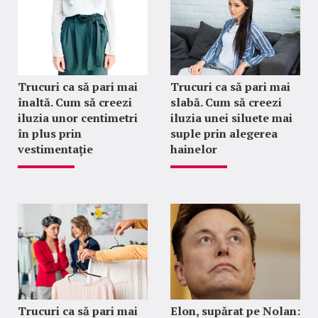
Trucuri ca să pari mai
Trucuri ca să pari mai
înaltă. Cum să creezi
slabă. Cum să creezi
iluzia unor centimetri
iluzia unei siluete mai
în plus prin
suple prin alegerea
vestimentație
hainelor
Trucuri ca să pari mai
Elon, supărat pe Nolan: