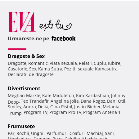
Urmareste-ne pe
Dragoste & Sex
Dragoste
Romantic
Viata sexuala
Relatii
Cuplu
Iubire
,
,
,
,
,
,
Casatorie
Sex
Kama Sutra
Pozitii sexuale Kamasutra
,
,
,
,
Declaratii de dragoste
Divertisment
Meghan Markle
Kate Middleton
Kim Kardashian
Johnny
,
,
,
Teo Trandafir
Angelina Jolie
Dana Rogoz
Dani Otil
Depp
,
,
,
,
,
Smiley
Andra
Delia
Gina Pistol
Justin Bieber
Melania
,
,
,
,
,
Program TV
Program Pro TV
Program Antena 1
Trump
,
,
,
Frumuseţe
Păr
Rochii
Unghii
Parfumuri
Coafuri
Machiaj
Sani
,
,
,
,
,
,
,
Manichiura
Sampon
Buze
Celulita
Machiaj ochi