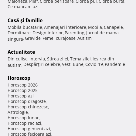
Maioneza
Pilaf
Ciorba perisoare
Ciorba pui
Ciorba burta
,
,
,
,
,
Ce mancam azi
Casă şi familie
Mobila bucatarie
Amenajari interioare
Mobila
Canapele
,
,
,
,
Dormitoare
Design interior
Parenting
Jurnal de mama
,
,
,
Gravide
Femei curajoase
Autism
singura
,
,
,
Actualitate
Din culise
Interviu
Stirea zilei
Tema zilei
Iesirea din
,
,
,
,
Despărţiri celebre
Vesti Bune
Covid-19
Pandemie
autism
,
,
,
,
Horoscop
Horoscop 2026
,
Horoscop 2025
,
Horoscop azi
,
Horoscop dragoste
,
Horoscop chinezesc
,
Astrologie
,
Horoscop lunar
,
Horoscop rac azi
,
Horoscop gemeni azi
,
Horoscop fecioara azi
,