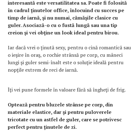
interesantă este versatilitatea sa. Poate fi folosită
în cadrul ţinutelor office, înlocuind cu succes pe
timp de iarnă, şi nu numai, cămăşile clasice cu
guler. Asociază-o cu o fustă lungă sau una tip
creion şi vei obţine un look ideal pentru birou.
Iar dacă vrei o ţinută sexy, pentru o cină romantică sau
o ieşire în oraş, o rochie strânsă pe corp, cu mâneci
lungi şi guler semi-înalt este o soluţie ideală pentru
nopţile extrem de reci de iarnă.
Îţi vei pune formele în valoare fără să îngheţi de frig.
Optează pentru bluzele strânse pe corp, din
materiale elastice, dar şi pentru puloverele
tricotate cu un astfel de guler, care se potrivesc
perfect pentru ţinutele de zi.