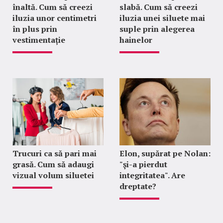
înaltă. Cum să creezi
slabă. Cum să creezi
iluzia unor centimetri
iluzia unei siluete mai
în plus prin
suple prin alegerea
vestimentație
hainelor
Trucuri ca să pari mai
Elon, supărat pe Nolan:
grasă. Cum să adaugi
"şi-a pierdut
vizual volum siluetei
integritatea". Are
dreptate?