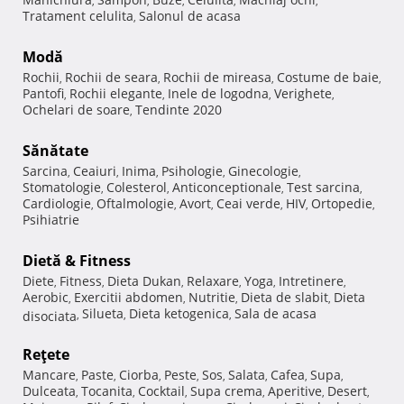
,
,
,
,
,
Tratament celulita
Salonul de acasa
,
Modă
Rochii
Rochii de seara
Rochii de mireasa
Costume de baie
,
,
,
,
Pantofi
Rochii elegante
Inele de logodna
Verighete
,
,
,
,
Ochelari de soare
Tendinte 2020
,
Sănătate
Sarcina
Ceaiuri
Inima
Psihologie
Ginecologie
,
,
,
,
,
Stomatologie
Colesterol
Anticonceptionale
Test sarcina
,
,
,
,
Cardiologie
Oftalmologie
Avort
Ceai verde
HIV
Ortopedie
,
,
,
,
,
,
Psihiatrie
Dietă & Fitness
Diete
Fitness
Dieta Dukan
Relaxare
Yoga
Intretinere
,
,
,
,
,
,
Aerobic
Exercitii abdomen
Nutritie
Dieta de slabit
Dieta
,
,
,
,
Silueta
Dieta ketogenica
Sala de acasa
disociata
,
,
,
Reţete
Mancare
Paste
Ciorba
Peste
Sos
Salata
Cafea
Supa
,
,
,
,
,
,
,
,
Dulceata
Tocanita
Cocktail
Supa crema
Aperitive
Desert
,
,
,
,
,
,