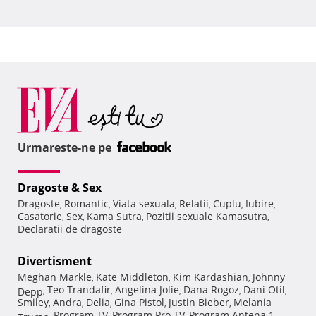
Urmareste-ne pe
Dragoste & Sex
Dragoste
Romantic
Viata sexuala
Relatii
Cuplu
Iubire
,
,
,
,
,
,
Casatorie
Sex
Kama Sutra
Pozitii sexuale Kamasutra
,
,
,
,
Declaratii de dragoste
Divertisment
Meghan Markle
Kate Middleton
Kim Kardashian
Johnny
,
,
,
Teo Trandafir
Angelina Jolie
Dana Rogoz
Dani Otil
Depp
,
,
,
,
,
Smiley
Andra
Delia
Gina Pistol
Justin Bieber
Melania
,
,
,
,
,
Program TV
Program Pro TV
Program Antena 1
Trump
,
,
,