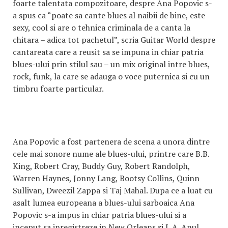
foarte talentata compozitoare, despre Ana Popovic s-
a spus ca “poate sa cante blues al naibii de bine, este
sexy, cool si are o tehnica criminala de a canta la
chitara – adica tot pachetul”, scria Guitar World despre
cantareata care a reusit sa se impuna in chiar patria
blues-ului prin stilul sau – un mix original intre blues,
rock, funk, la care se adauga o voce puternica si cu un
timbru foarte particular.
Ana Popovic a fost partenera de scena a unora dintre
cele mai sonore nume ale blues-ului, printre care B.B.
King, Robert Cray, Buddy Guy, Robert Randolph,
Warren Haynes, Jonny Lang, Bootsy Collins, Quinn
Sullivan, Dweezil Zappa si Taj Mahal. Dupa ce a luat cu
asalt lumea europeana a blues-ului sarboaica Ana
Popovic s-a impus in chiar patria blues-ului si a
inceput sa inregistreze in New Orleans si L.A. Anul