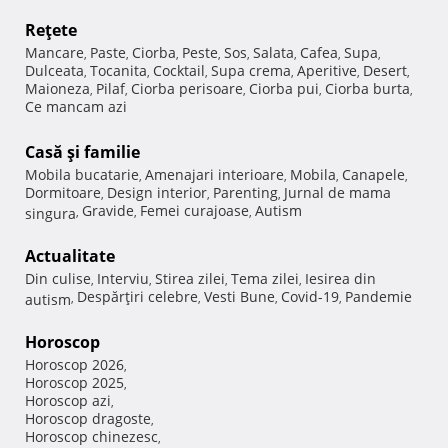
Reţete
Mancare
Paste
Ciorba
Peste
Sos
Salata
Cafea
Supa
,
,
,
,
,
,
,
,
Dulceata
Tocanita
Cocktail
Supa crema
Aperitive
Desert
,
,
,
,
,
,
Maioneza
Pilaf
Ciorba perisoare
Ciorba pui
Ciorba burta
,
,
,
,
,
Ce mancam azi
Casă şi familie
Mobila bucatarie
Amenajari interioare
Mobila
Canapele
,
,
,
,
Dormitoare
Design interior
Parenting
Jurnal de mama
,
,
,
Gravide
Femei curajoase
Autism
singura
,
,
,
Actualitate
Din culise
Interviu
Stirea zilei
Tema zilei
Iesirea din
,
,
,
,
Despărţiri celebre
Vesti Bune
Covid-19
Pandemie
autism
,
,
,
,
Horoscop
Horoscop 2026
,
Horoscop 2025
,
Horoscop azi
,
Horoscop dragoste
,
Horoscop chinezesc
,