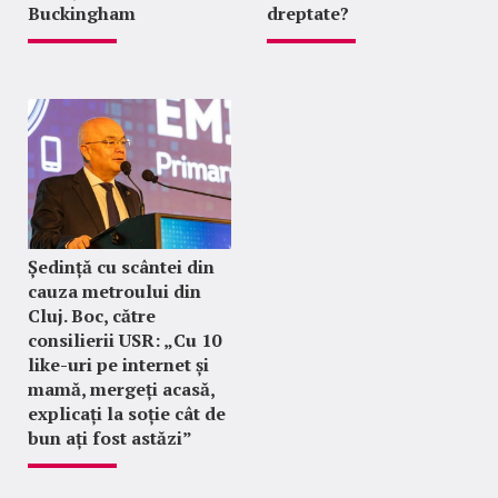
Buckingham
dreptate?
Ședință cu scântei din
cauza metroului din
Cluj. Boc, către
consilierii USR: „Cu 10
like-uri pe internet și
mamă, mergeți acasă,
explicați la soție cât de
bun ați fost astăzi”