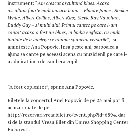
instrument: “
Am crescut ascultand blues. Acasa
ascultam foarte mult muzica buna - Elmore James, Booker
White, Albert Collins, Albert King, Stevie Ray Vaughan,
Buddy Guy – si multi altii. Primul cantec pe care l-am
cantat acasa a fost un blues, in limba engleza, cu mult
inainte de a intelege ce anume spuneau versurile
”, isi
aminteste Ana Popovic. Insa peste ani, sarboaica a
ajuns sa cante pe aceeasi scena cu muzicienii pe care i-
a admirat inca de cand era copil.
“A fost coplesitor”, spune Ana Popovic.
Biletele la concertul Anei Popovic de pe 23 mai pot fi
achizitionate de pe
http://rezervari.vreaubilet.ro/event.php?id=6894, dar
si de la standul Vreau Bilet din Unirea Shopping Center
Bucuresti.