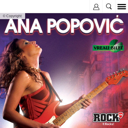
Inregistreaza
© Copyright: