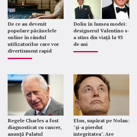
De ce au devenit
Doliu în lumea modei:
populare păcănelele
designerul Valentino s-
online în rândul
a stins din viață la 93
utilizatorilor care vor
de ani
divertisment rapid
Regele Charles a fost
Elon, supărat pe Nolan:
diagnosticat cu cancer,
"şi-a pierdut
anunță Palatul
integritatea". Are