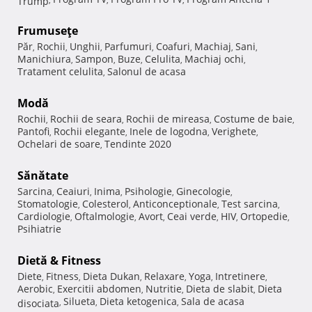
Frumuseţe
Păr
Rochii
Unghii
Parfumuri
Coafuri
Machiaj
Sani
,
,
,
,
,
,
,
Manichiura
Sampon
Buze
Celulita
Machiaj ochi
,
,
,
,
,
Tratament celulita
Salonul de acasa
,
Modă
Rochii
Rochii de seara
Rochii de mireasa
Costume de baie
,
,
,
,
Pantofi
Rochii elegante
Inele de logodna
Verighete
,
,
,
,
Ochelari de soare
Tendinte 2020
,
Sănătate
Sarcina
Ceaiuri
Inima
Psihologie
Ginecologie
,
,
,
,
,
Stomatologie
Colesterol
Anticonceptionale
Test sarcina
,
,
,
,
Cardiologie
Oftalmologie
Avort
Ceai verde
HIV
Ortopedie
,
,
,
,
,
,
Psihiatrie
Dietă & Fitness
Diete
Fitness
Dieta Dukan
Relaxare
Yoga
Intretinere
,
,
,
,
,
,
Aerobic
Exercitii abdomen
Nutritie
Dieta de slabit
Dieta
,
,
,
,
Silueta
Dieta ketogenica
Sala de acasa
disociata
,
,
,