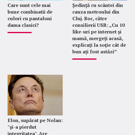
Care sunt cele mai
Ședință cu scântei din
bune combinatii de
cauza metroului din
culori cu pantaloni
Cluj. Boc, către
dama clasici?
consilierii USR: „Cu 10
like-uri pe internet și
mamă, mergeți acasă,
explicați la soție cât de
bun ați fost astăzi”
Elon, supărat pe Nolan:
"şi-a pierdut
integritatea". Are