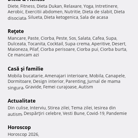
Diete
Fitness
Dieta Dukan
Relaxare
Yoga
Intretinere
,
,
,
,
,
,
Aerobic
Exercitii abdomen
Nutritie
Dieta de slabit
Dieta
,
,
,
,
Silueta
Dieta ketogenica
Sala de acasa
disociata
,
,
,
Reţete
Mancare
Paste
Ciorba
Peste
Sos
Salata
Cafea
Supa
,
,
,
,
,
,
,
,
Dulceata
Tocanita
Cocktail
Supa crema
Aperitive
Desert
,
,
,
,
,
,
Maioneza
Pilaf
Ciorba perisoare
Ciorba pui
Ciorba burta
,
,
,
,
,
Ce mancam azi
Casă şi familie
Mobila bucatarie
Amenajari interioare
Mobila
Canapele
,
,
,
,
Dormitoare
Design interior
Parenting
Jurnal de mama
,
,
,
Gravide
Femei curajoase
Autism
singura
,
,
,
Actualitate
Din culise
Interviu
Stirea zilei
Tema zilei
Iesirea din
,
,
,
,
Despărţiri celebre
Vesti Bune
Covid-19
Pandemie
autism
,
,
,
,
Horoscop
Horoscop 2026
,