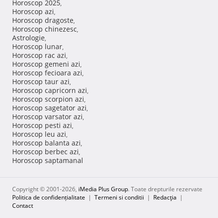
Horoscop 2025
,
Horoscop azi
,
Horoscop dragoste
,
Horoscop chinezesc
,
Astrologie
,
Horoscop lunar
,
Horoscop rac azi
,
Horoscop gemeni azi
,
Horoscop fecioara azi
,
Horoscop taur azi
,
Horoscop capricorn azi
,
Horoscop scorpion azi
,
Horoscop sagetator azi
,
Horoscop varsator azi
,
Horoscop pesti azi
,
Horoscop leu azi
,
Horoscop balanta azi
,
Horoscop berbec azi
,
Horoscop saptamanal
Copyright © 2001-2026,
iMedia Plus Group
. Toate drepturile rezervate
Politica de confidențialitate
|
Termeni si conditii
|
Redacţia
|
Contact