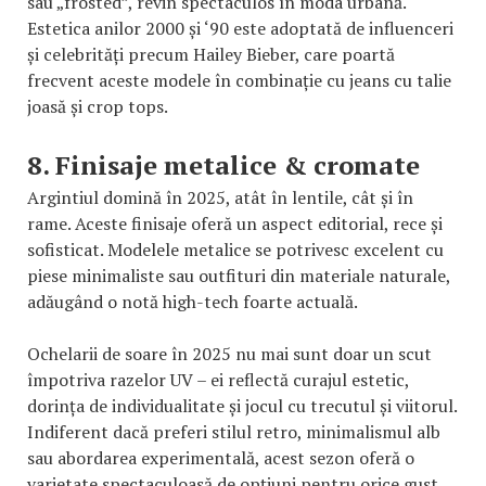
sau „frosted”, revin spectaculos în moda urbană.
Estetica anilor 2000 și ‘90 este adoptată de influenceri
și celebrități precum Hailey Bieber, care poartă
frecvent aceste modele în combinație cu jeans cu talie
joasă și crop tops.
8. Finisaje metalice & cromate
Argintiul domină în 2025, atât în lentile, cât și în
rame. Aceste finisaje oferă un aspect editorial, rece și
sofisticat. Modelele metalice se potrivesc excelent cu
piese minimaliste sau outfituri din materiale naturale,
adăugând o notă high-tech foarte actuală.
Ochelarii de soare în 2025 nu mai sunt doar un scut
împotriva razelor UV – ei reflectă curajul estetic,
dorința de individualitate și jocul cu trecutul și viitorul.
Indiferent dacă preferi stilul retro, minimalismul alb
sau abordarea experimentală, acest sezon oferă o
varietate spectaculoasă de opțiuni pentru orice gust.