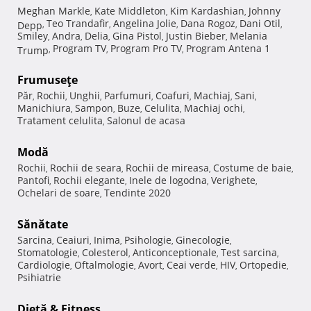
Meghan Markle
Kate Middleton
Kim Kardashian
Johnny
,
,
,
Teo Trandafir
Angelina Jolie
Dana Rogoz
Dani Otil
Depp
,
,
,
,
,
Smiley
Andra
Delia
Gina Pistol
Justin Bieber
Melania
,
,
,
,
,
Program TV
Program Pro TV
Program Antena 1
Trump
,
,
,
Frumuseţe
Păr
Rochii
Unghii
Parfumuri
Coafuri
Machiaj
Sani
,
,
,
,
,
,
,
Manichiura
Sampon
Buze
Celulita
Machiaj ochi
,
,
,
,
,
Tratament celulita
Salonul de acasa
,
Modă
Rochii
Rochii de seara
Rochii de mireasa
Costume de baie
,
,
,
,
Pantofi
Rochii elegante
Inele de logodna
Verighete
,
,
,
,
Ochelari de soare
Tendinte 2020
,
Sănătate
Sarcina
Ceaiuri
Inima
Psihologie
Ginecologie
,
,
,
,
,
Stomatologie
Colesterol
Anticonceptionale
Test sarcina
,
,
,
,
Cardiologie
Oftalmologie
Avort
Ceai verde
HIV
Ortopedie
,
,
,
,
,
,
Psihiatrie
Dietă & Fitness