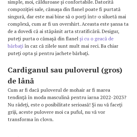
simple, moi, călduroase și confortabile. Datorită
compoziției sale, cămașa din flanel poate fi purtată
singură, dar este mai bine să o porți într-o siluetă mai
complexă, cum ar fi un overshirt. Aceasta este șansa ta
de a dovedi că ai stăpânit arta stratificării. Desigur,
puteți purta o cămașă din flanel
și cu o geacă de
bărbați
în caz că zilele sunt mult mai reci. Ba chiar
puteți opta și pentru jachete bărbați.
Cardiganul sau puloverul (gros)
de lână
Cum ar fi dacă puloverul de mohair ar fi marea
tendință în moda masculină pentru iarna 2022-2023?
Nu râdeți, este o posibilitate serioasă! Și nu vă faceți
griji, aceste pulovere moi ca puful, nu vă vor
transforma în clovn.