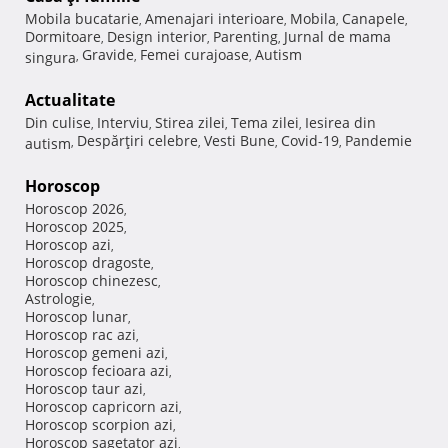
Mobila bucatarie
Amenajari interioare
Mobila
Canapele
,
,
,
,
Dormitoare
Design interior
Parenting
Jurnal de mama
,
,
,
Gravide
Femei curajoase
Autism
singura
,
,
,
Actualitate
Din culise
Interviu
Stirea zilei
Tema zilei
Iesirea din
,
,
,
,
Despărţiri celebre
Vesti Bune
Covid-19
Pandemie
autism
,
,
,
,
Horoscop
Horoscop 2026
,
Horoscop 2025
,
Horoscop azi
,
Horoscop dragoste
,
Horoscop chinezesc
,
Astrologie
,
Horoscop lunar
,
Horoscop rac azi
,
Horoscop gemeni azi
,
Horoscop fecioara azi
,
Horoscop taur azi
,
Horoscop capricorn azi
,
Horoscop scorpion azi
,
Horoscop sagetator azi
,