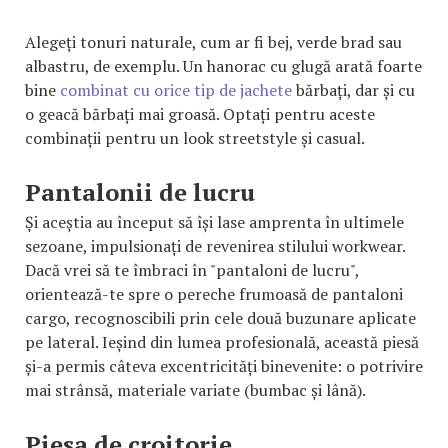
Alegeți tonuri naturale, cum ar fi bej, verde brad sau
albastru, de exemplu. Un hanorac cu glugă arată foarte
bine
combinat cu orice tip de jachete
bărbați, dar și cu
o geacă bărbați mai groasă. Optați pentru aceste
combinații pentru un look streetstyle și casual.
Pantalonii de lucru
Și aceștia au început să își lase amprenta în ultimele
sezoane, impulsionați de revenirea stilului workwear.
Dacă vrei să te îmbraci în "pantaloni de lucru",
orientează-te spre o pereche frumoasă de pantaloni
cargo, recognoscibili prin cele două buzunare aplicate
pe lateral. Ieșind din lumea profesională, această piesă
și-a permis câteva excentricități binevenite: o potrivire
mai strânsă, materiale variate (bumbac și lână).
Piesa de croitorie