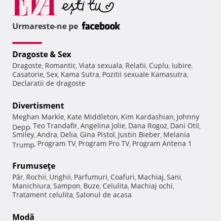
Urmareste-ne pe
Dragoste & Sex
Dragoste
Romantic
Viata sexuala
Relatii
Cuplu
Iubire
,
,
,
,
,
,
Casatorie
Sex
Kama Sutra
Pozitii sexuale Kamasutra
,
,
,
,
Declaratii de dragoste
Divertisment
Meghan Markle
Kate Middleton
Kim Kardashian
Johnny
,
,
,
Teo Trandafir
Angelina Jolie
Dana Rogoz
Dani Otil
Depp
,
,
,
,
,
Smiley
Andra
Delia
Gina Pistol
Justin Bieber
Melania
,
,
,
,
,
Program TV
Program Pro TV
Program Antena 1
Trump
,
,
,
Frumuseţe
Păr
Rochii
Unghii
Parfumuri
Coafuri
Machiaj
Sani
,
,
,
,
,
,
,
Manichiura
Sampon
Buze
Celulita
Machiaj ochi
,
,
,
,
,
Tratament celulita
Salonul de acasa
,
Modă