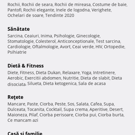
Rochii
Rochii de seara
Rochii de mireasa
Costume de baie
,
,
,
,
Pantofi
Rochii elegante
Inele de logodna
Verighete
,
,
,
,
Ochelari de soare
Tendinte 2020
,
Sănătate
Sarcina
Ceaiuri
Inima
Psihologie
Ginecologie
,
,
,
,
,
Stomatologie
Colesterol
Anticonceptionale
Test sarcina
,
,
,
,
Cardiologie
Oftalmologie
Avort
Ceai verde
HIV
Ortopedie
,
,
,
,
,
,
Psihiatrie
Dietă & Fitness
Diete
Fitness
Dieta Dukan
Relaxare
Yoga
Intretinere
,
,
,
,
,
,
Aerobic
Exercitii abdomen
Nutritie
Dieta de slabit
Dieta
,
,
,
,
Silueta
Dieta ketogenica
Sala de acasa
disociata
,
,
,
Reţete
Mancare
Paste
Ciorba
Peste
Sos
Salata
Cafea
Supa
,
,
,
,
,
,
,
,
Dulceata
Tocanita
Cocktail
Supa crema
Aperitive
Desert
,
,
,
,
,
,
Maioneza
Pilaf
Ciorba perisoare
Ciorba pui
Ciorba burta
,
,
,
,
,
Ce mancam azi
Casă şi familie