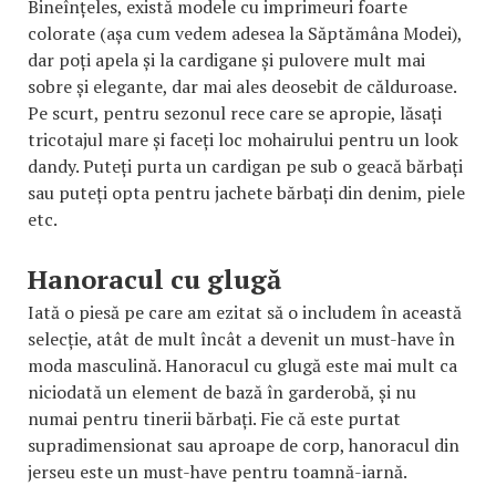
Bineînțeles, există modele cu imprimeuri foarte
colorate (așa cum vedem adesea la Săptămâna Modei),
dar poți apela și la cardigane și pulovere mult mai
sobre și elegante, dar mai ales deosebit de călduroase.
Pe scurt, pentru sezonul rece care se apropie, lăsați
tricotajul mare și faceți loc mohairului pentru un look
dandy. Puteți purta un cardigan pe sub o geacă bărbați
sau puteți opta pentru jachete bărbați din denim, piele
etc.
Hanoracul cu glugă
Iată o piesă pe care am ezitat să o includem în această
selecție, atât de mult încât a devenit un must-have în
moda masculină. Hanoracul cu glugă este mai mult ca
niciodată un element de bază în garderobă, și nu
numai pentru tinerii bărbați. Fie că este purtat
supradimensionat sau aproape de corp, hanoracul din
jerseu este un must-have pentru toamnă-iarnă.