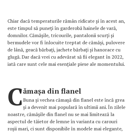
Chiar dacă temperaturile rămân ridicate și în acest an,
este timpul să puneți în garderobă hainele de vară,
domnilor. Cămășile, tricourile, pantalonii scurți și
bermudele vor fi înlocuite treptat de cămăși, pulovere
de lână, geacă bărbați, jachete bărbați și hanorace cu
glugă. Dar dacă vrei cu adevărat să fii elegant în 2022,
iată care sunt cele mai esențiale piese ale momentului.
C
ămașa din flanel
Buna și vechea cămașă din flanel este încă grea
și a devenit mai populară în ultimii ani. În zilele
noastre, cămășile din flanel nu se mai limitează la
aspectul de tăietor de lemne în varianta cu carouri
roșii mari, ci sunt disponibile în modele mai elegante,