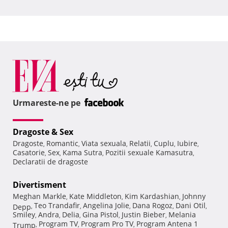
Urmareste-ne pe
Dragoste & Sex
Dragoste
Romantic
Viata sexuala
Relatii
Cuplu
Iubire
,
,
,
,
,
,
Casatorie
Sex
Kama Sutra
Pozitii sexuale Kamasutra
,
,
,
,
Declaratii de dragoste
Divertisment
Meghan Markle
Kate Middleton
Kim Kardashian
Johnny
,
,
,
Teo Trandafir
Angelina Jolie
Dana Rogoz
Dani Otil
Depp
,
,
,
,
,
Smiley
Andra
Delia
Gina Pistol
Justin Bieber
Melania
,
,
,
,
,
Program TV
Program Pro TV
Program Antena 1
Trump
,
,
,