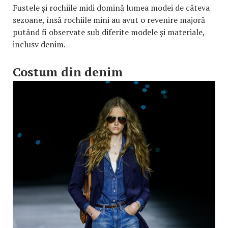
Fustele și rochiile midi domină lumea modei de câteva
sezoane, însă rochiile mini au avut o revenire majoră
putând fi observate sub diferite modele și materiale,
inclusv denim.
Costum din denim