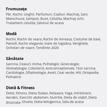
Frumuseţe
Păr
Rochii
Unghii
Parfumuri
Coafuri
Machiaj
Sani
,
,
,
,
,
,
,
Manichiura
Sampon
Buze
Celulita
Machiaj ochi
,
,
,
,
,
Tratament celulita
Salonul de acasa
,
Modă
Rochii
Rochii de seara
Rochii de mireasa
Costume de baie
,
,
,
,
Pantofi
Rochii elegante
Inele de logodna
Verighete
,
,
,
,
Ochelari de soare
Tendinte 2020
,
Sănătate
Sarcina
Ceaiuri
Inima
Psihologie
Ginecologie
,
,
,
,
,
Stomatologie
Colesterol
Anticonceptionale
Test sarcina
,
,
,
,
Cardiologie
Oftalmologie
Avort
Ceai verde
HIV
Ortopedie
,
,
,
,
,
,
Psihiatrie
Dietă & Fitness
Diete
Fitness
Dieta Dukan
Relaxare
Yoga
Intretinere
,
,
,
,
,
,
Aerobic
Exercitii abdomen
Nutritie
Dieta de slabit
Dieta
,
,
,
,
Silueta
Dieta ketogenica
Sala de acasa
disociata
,
,
,