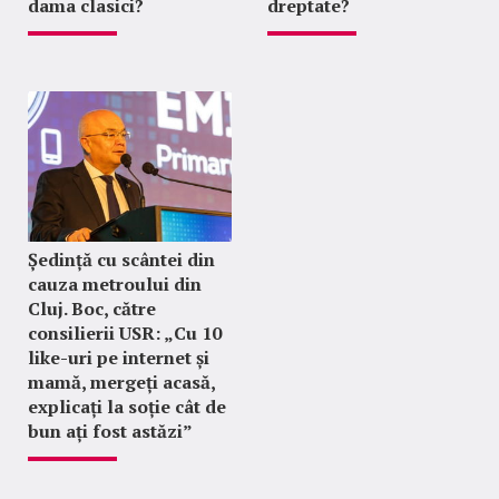
dama clasici?
dreptate?
Ședință cu scântei din
cauza metroului din
Cluj. Boc, către
consilierii USR: „Cu 10
like-uri pe internet și
mamă, mergeți acasă,
explicați la soție cât de
bun ați fost astăzi”