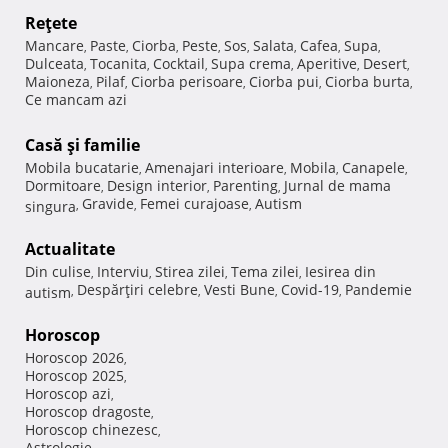
Reţete
Mancare
Paste
Ciorba
Peste
Sos
Salata
Cafea
Supa
,
,
,
,
,
,
,
,
Dulceata
Tocanita
Cocktail
Supa crema
Aperitive
Desert
,
,
,
,
,
,
Maioneza
Pilaf
Ciorba perisoare
Ciorba pui
Ciorba burta
,
,
,
,
,
Ce mancam azi
Casă şi familie
Mobila bucatarie
Amenajari interioare
Mobila
Canapele
,
,
,
,
Dormitoare
Design interior
Parenting
Jurnal de mama
,
,
,
Gravide
Femei curajoase
Autism
singura
,
,
,
Actualitate
Din culise
Interviu
Stirea zilei
Tema zilei
Iesirea din
,
,
,
,
Despărţiri celebre
Vesti Bune
Covid-19
Pandemie
autism
,
,
,
,
Horoscop
Horoscop 2026
,
Horoscop 2025
,
Horoscop azi
,
Horoscop dragoste
,
Horoscop chinezesc
,
Astrologie