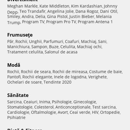
Meghan Markle
Kate Middleton
Kim Kardashian
Johnny
,
,
,
Teo Trandafir
Angelina Jolie
Dana Rogoz
Dani Otil
Depp
,
,
,
,
,
Smiley
Andra
Delia
Gina Pistol
Justin Bieber
Melania
,
,
,
,
,
Program TV
Program Pro TV
Program Antena 1
Trump
,
,
,
Frumuseţe
Păr
Rochii
Unghii
Parfumuri
Coafuri
Machiaj
Sani
,
,
,
,
,
,
,
Manichiura
Sampon
Buze
Celulita
Machiaj ochi
,
,
,
,
,
Tratament celulita
Salonul de acasa
,
Modă
Rochii
Rochii de seara
Rochii de mireasa
Costume de baie
,
,
,
,
Pantofi
Rochii elegante
Inele de logodna
Verighete
,
,
,
,
Ochelari de soare
Tendinte 2020
,
Sănătate
Sarcina
Ceaiuri
Inima
Psihologie
Ginecologie
,
,
,
,
,
Stomatologie
Colesterol
Anticonceptionale
Test sarcina
,
,
,
,
Cardiologie
Oftalmologie
Avort
Ceai verde
HIV
Ortopedie
,
,
,
,
,
,
Psihiatrie