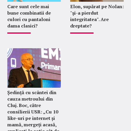
Care sunt cele mai
Elon, supărat pe Nolan:
bune combinatii de
"şi-a pierdut
culori cu pantaloni
integritatea". Are
dama clasici?
dreptate?
Ședință cu scântei din
cauza metroului din
Cluj. Boc, către
consilierii USR: „Cu 10
like-uri pe internet și
mamă, mergeți acasă,
explicați la soție cât de