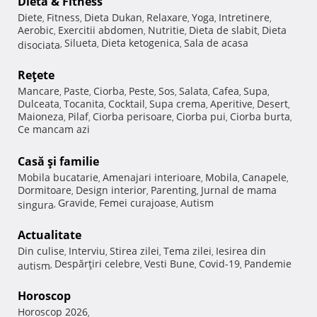
Dietă & Fitness
Diete
Fitness
Dieta Dukan
Relaxare
Yoga
Intretinere
,
,
,
,
,
,
Aerobic
Exercitii abdomen
Nutritie
Dieta de slabit
Dieta
,
,
,
,
Silueta
Dieta ketogenica
Sala de acasa
disociata
,
,
,
Reţete
Mancare
Paste
Ciorba
Peste
Sos
Salata
Cafea
Supa
,
,
,
,
,
,
,
,
Dulceata
Tocanita
Cocktail
Supa crema
Aperitive
Desert
,
,
,
,
,
,
Maioneza
Pilaf
Ciorba perisoare
Ciorba pui
Ciorba burta
,
,
,
,
,
Ce mancam azi
Casă şi familie
Mobila bucatarie
Amenajari interioare
Mobila
Canapele
,
,
,
,
Dormitoare
Design interior
Parenting
Jurnal de mama
,
,
,
Gravide
Femei curajoase
Autism
singura
,
,
,
Actualitate
Din culise
Interviu
Stirea zilei
Tema zilei
Iesirea din
,
,
,
,
Despărţiri celebre
Vesti Bune
Covid-19
Pandemie
autism
,
,
,
,
Horoscop
Horoscop 2026
,