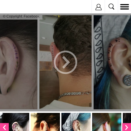
Inregistreaza
© Copyright: Facebook