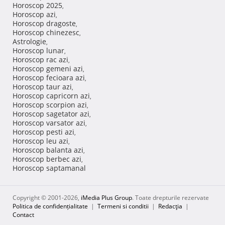
Horoscop 2025
,
Horoscop azi
,
Horoscop dragoste
,
Horoscop chinezesc
,
Astrologie
,
Horoscop lunar
,
Horoscop rac azi
,
Horoscop gemeni azi
,
Horoscop fecioara azi
,
Horoscop taur azi
,
Horoscop capricorn azi
,
Horoscop scorpion azi
,
Horoscop sagetator azi
,
Horoscop varsator azi
,
Horoscop pesti azi
,
Horoscop leu azi
,
Horoscop balanta azi
,
Horoscop berbec azi
,
Horoscop saptamanal
Copyright © 2001-2026,
iMedia Plus Group
. Toate drepturile rezervate
Politica de confidențialitate
|
Termeni si conditii
|
Redacţia
|
Contact