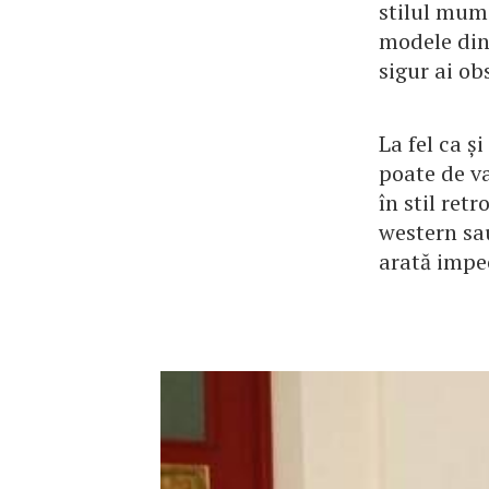
stilul mum 
modele din 
sigur ai ob
La fel ca ș
poate de va
în stil ret
western sa
arată impec