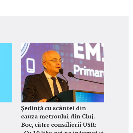
Ședință cu scântei din
cauza metroului din Cluj.
?
Boc, către consilierii USR:
„Cu 10 like-uri pe internet și