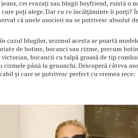
jeans, cei evazați sau blugii boyfriend, există o 
care poți alege. Dar cu ce încălțăminte îi porți? 
servat că unele asocieri nu se potrivesc absolut de
i în cazul blugilor, sezonul acesta se poartă model
riate de botine, bocanci sau cizme, precum botin
ro victorian, bocancii cu talpă groasă de tip comba
u cizmele până la genunchi. Descoperă câteva aso
abil și care se potrivesc perfect cu vremea rece: