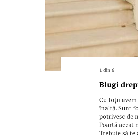
1
din
6
Blugi drep
Cu toții avem
înaltă. Sunt f
potrivesc de 
Poartă acest 
Trebuie să te 