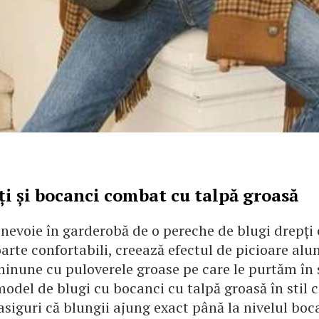
ți și bocanci combat cu talpă groasă
 nevoie în garderobă de o pereche de blugi drepți 
oarte confortabili, creează efectul de picioare alun
minune cu puloverele groase pe care le purtăm în 
model de blugi cu bocanci cu talpă groasă în stil 
asiguri că blungii ajung exact până la nivelul boc