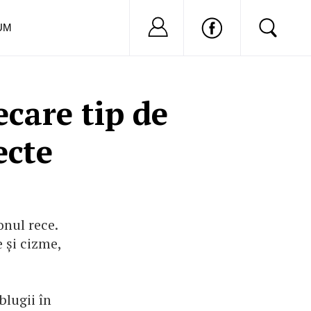
Nu ai cont?
Inregistreaza-
UM
ecare tip de
ecte
onul rece.
 și cizme,
blugii în