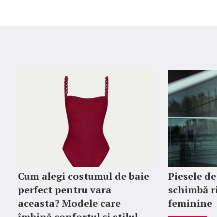
Cum alegi costumul de baie
Piesele de
perfect pentru vara
schimbă r
aceasta? Modele care
feminine
îmbină confortul și stilul