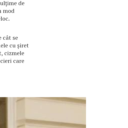
mulțime de
În mod
loc.
e cât se
ele cu șiret
t, cizmele
cieri care