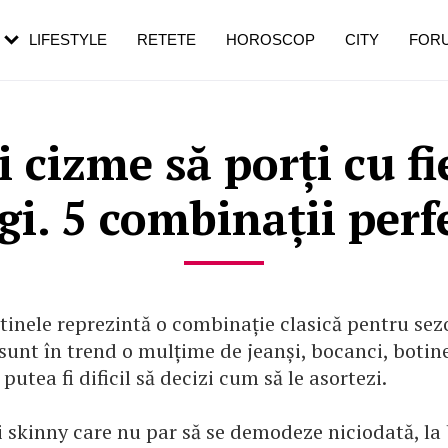
rebui să mergi
și 60 de ani. De ce te trezești mai des
pe măsură ce înaintezi în vârstă
LIFESTYLE
RETETE
HOROSCOP
CITY
FOR
i cizme să porți cu fi
gi. 5 combinații perf
otinele reprezintă o combinație clasică pentru sez
sunt în trend o mulțime de jeanși, bocanci, botine
 putea fi dificil să decizi cum să le asortezi.
i skinny care nu par să se demodeze niciodată, la 