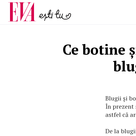
menopauză și când ar t
Carieră
la medic
Actualitate
Ce botine ș
blu
Blugii și b
În prezent 
astfel că ar
De la blugi