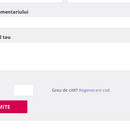
omentariului
l tau
Greu de citit?
Regenerare cod
MITE