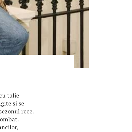
cu talie
gite și se
sezonul rece.
combat.
ancilor,