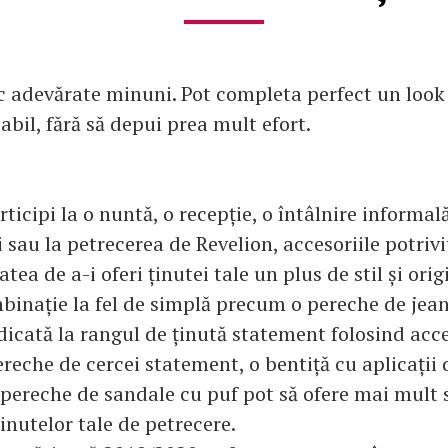
ac adevărate minuni. Pot completa perfect un look 
abil, fără să depui prea mult efort.
rticipi la o nuntă, o recepție, o întâlnire informal
i sau la petrecerea de Revelion, accesoriile potriv
tea de a-i oferi ținutei tale un plus de stil și orig
binație la fel de simplă precum o pereche de jean
idicată la rangul de ținută statement folosind acce
ereche de cercei statement, o bentiță cu aplicații 
 pereche de sandale cu puf pot să ofere mai mult st
ținutelor tale de petrecere.