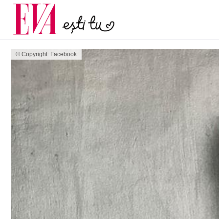
menopauză și când ar t
Carieră
la medic
Actualitate
© Copyright: Facebook