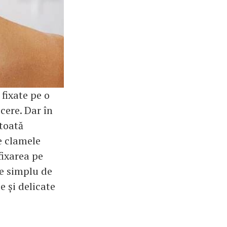
fixate pe o
cere. Dar în
 toată
e clamele
fixarea pe
te simplu de
e și delicate