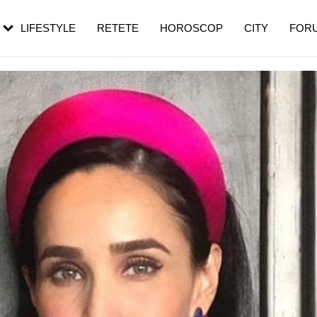
rebui să mergi
și 60 de ani. De ce te trezești mai des
pe măsură ce înaintezi în vârstă
LIFESTYLE
RETETE
HOROSCOP
CITY
FOR