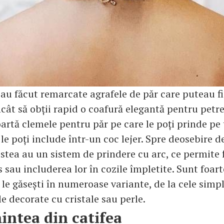
au făcut remarcate agrafele de păr care puteau fi 
ncât să obții rapid o coafură elegantă pentru petre
artă clemele pentru păr pe care le poți prinde pe
e poți include într-un coc lejer. Spre deosebire d
estea au un sistem de prindere cu arc, ce permite 
 sau includerea lor în cozile împletite. Sunt foar
i le găsești în numeroase variante, de la cele simpl
e decorate cu cristale sau perle.
intea din catifea