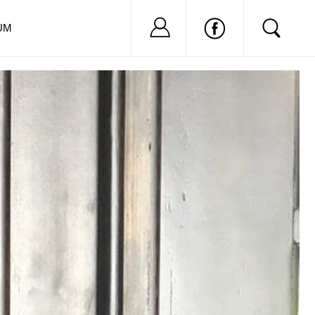
Nu ai cont?
Inregistreaza-
UM