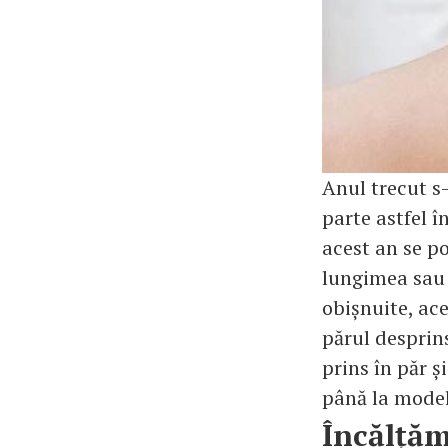
Anul trecut s-
parte astfel î
acest an se po
lungimea sau l
obișnuite, ac
părul desprins
prins în păr ș
până la model
Încălțăm