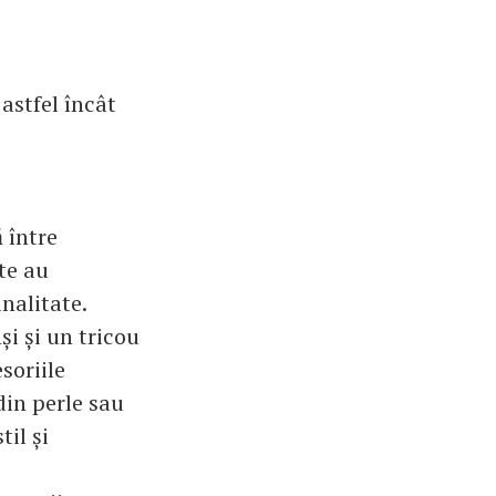
astfel încât
ă între
ite au
inalitate.
și și un tricou
soriile
din perle sau
il și