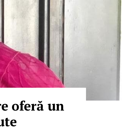
re oferă un
ute