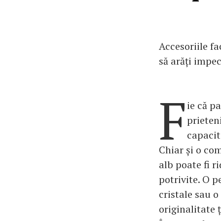
Accesoriile f
să arăți impec
F
ie că pa
prieten
capacita
Chiar și o com
alb poate fi r
potrivite. O p
cristale sau o
originalitate 