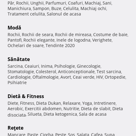
Păr
Rochii
Unghii
Parfumuri
Coafuri
Machiaj
Sani
,
,
,
,
,
,
,
Manichiura
Sampon
Buze
Celulita
Machiaj ochi
,
,
,
,
,
Tratament celulita
Salonul de acasa
,
Modă
Rochii
Rochii de seara
Rochii de mireasa
Costume de baie
,
,
,
,
Pantofi
Rochii elegante
Inele de logodna
Verighete
,
,
,
,
Ochelari de soare
Tendinte 2020
,
Sănătate
Sarcina
Ceaiuri
Inima
Psihologie
Ginecologie
,
,
,
,
,
Stomatologie
Colesterol
Anticonceptionale
Test sarcina
,
,
,
,
Cardiologie
Oftalmologie
Avort
Ceai verde
HIV
Ortopedie
,
,
,
,
,
,
Psihiatrie
Dietă & Fitness
Diete
Fitness
Dieta Dukan
Relaxare
Yoga
Intretinere
,
,
,
,
,
,
Aerobic
Exercitii abdomen
Nutritie
Dieta de slabit
Dieta
,
,
,
,
Silueta
Dieta ketogenica
Sala de acasa
disociata
,
,
,
Reţete
Mancare
Paste
Ciorba
Peste
Sos
Salata
Cafea
Supa
,
,
,
,
,
,
,
,