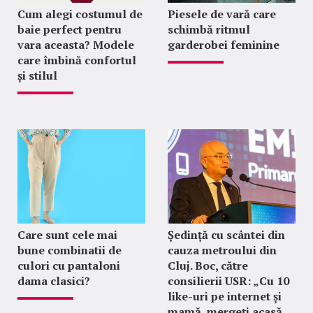
Cum alegi costumul de
Piesele de vară care
baie perfect pentru
schimbă ritmul
vara aceasta? Modele
garderobei feminine
care îmbină confortul
și stilul
Care sunt cele mai
Ședință cu scântei din
bune combinatii de
cauza metroului din
culori cu pantaloni
Cluj. Boc, către
dama clasici?
consilierii USR: „Cu 10
like-uri pe internet și
mamă, mergeți acasă,