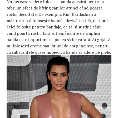
Numeroase vedete folosesc banda adezivă pentru a
oferi un efect de lifting sânilor atunci când poartă
rochii decoltate. De exemplu, Kim Kardashian a
mărturisit că folosește bandă adezivă textilă, de tipul
celei folosite pentru bandaje, ca să-și susțină sânii
când poartă rochii fără sutien. Înainte de a aplica
banda este important ca pielea să fie curată. Ai grijă să
nu folosești creme sau loțiuni de corp înainte, pentru
că substanțele grase împiedică banda să adere pe piele.