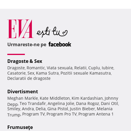
Urmareste-ne pe
Dragoste & Sex
Dragoste
Romantic
Viata sexuala
Relatii
Cuplu
Iubire
,
,
,
,
,
,
Casatorie
Sex
Kama Sutra
Pozitii sexuale Kamasutra
,
,
,
,
Declaratii de dragoste
Divertisment
Meghan Markle
Kate Middleton
Kim Kardashian
Johnny
,
,
,
Teo Trandafir
Angelina Jolie
Dana Rogoz
Dani Otil
Depp
,
,
,
,
,
Smiley
Andra
Delia
Gina Pistol
Justin Bieber
Melania
,
,
,
,
,
Program TV
Program Pro TV
Program Antena 1
Trump
,
,
,
Frumuseţe