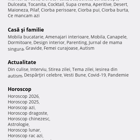
Dulceata
Tocanita
Cocktail
Supa crema
Aperitive
Desert
,
,
,
,
,
,
Maioneza
Pilaf
Ciorba perisoare
Ciorba pui
Ciorba burta
,
,
,
,
,
Ce mancam azi
Casă şi familie
Mobila bucatarie
Amenajari interioare
Mobila
Canapele
,
,
,
,
Dormitoare
Design interior
Parenting
Jurnal de mama
,
,
,
Gravide
Femei curajoase
Autism
singura
,
,
,
Actualitate
Din culise
Interviu
Stirea zilei
Tema zilei
Iesirea din
,
,
,
,
Despărţiri celebre
Vesti Bune
Covid-19
Pandemie
autism
,
,
,
,
Horoscop
Horoscop 2026
,
Horoscop 2025
,
Horoscop azi
,
Horoscop dragoste
,
Horoscop chinezesc
,
Astrologie
,
Horoscop lunar
,
Horoscop rac azi
,