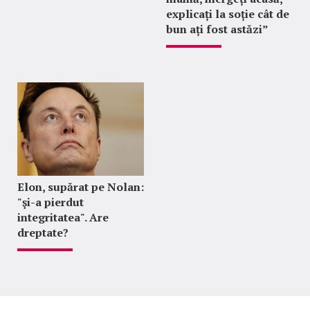
explicați la soție cât de
bun ați fost astăzi”
Elon, supărat pe Nolan:
"şi-a pierdut
integritatea". Are
dreptate?