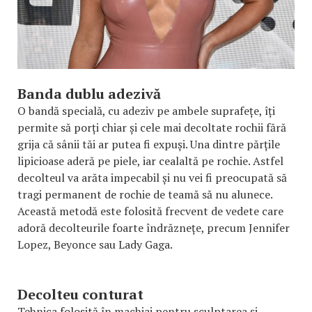
Banda dublu adezivă
O bandă specială, cu adeziv pe ambele suprafețe, îți
permite să porți chiar și cele mai decoltate rochii fără
grija că sânii tăi ar putea fi expuși. Una dintre părțile
lipicioase aderă pe piele, iar cealaltă pe rochie. Astfel
decolteul va arăta impecabil și nu vei fi preocupată să
tragi permanent de rochie de teamă să nu alunece.
Această metodă este folosită frecvent de vedete care
adoră decolteurile foarte îndrăznețe, precum Jennifer
Lopez, Beyonce sau Lady Gaga.
Decolteu conturat
Tehnica folosită în machiaj pentru sculptarea și