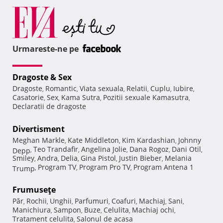
Urmareste-ne pe
Dragoste & Sex
Dragoste
Romantic
Viata sexuala
Relatii
Cuplu
Iubire
,
,
,
,
,
,
Casatorie
Sex
Kama Sutra
Pozitii sexuale Kamasutra
,
,
,
,
Declaratii de dragoste
Divertisment
Meghan Markle
Kate Middleton
Kim Kardashian
Johnny
,
,
,
Teo Trandafir
Angelina Jolie
Dana Rogoz
Dani Otil
Depp
,
,
,
,
,
Smiley
Andra
Delia
Gina Pistol
Justin Bieber
Melania
,
,
,
,
,
Program TV
Program Pro TV
Program Antena 1
Trump
,
,
,
Frumuseţe
Păr
Rochii
Unghii
Parfumuri
Coafuri
Machiaj
Sani
,
,
,
,
,
,
,
Manichiura
Sampon
Buze
Celulita
Machiaj ochi
,
,
,
,
,
Tratament celulita
Salonul de acasa
,