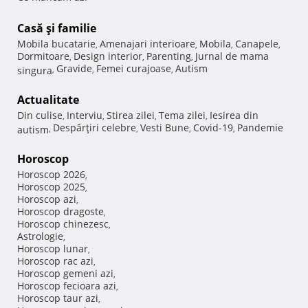
Casă şi familie
Mobila bucatarie
Amenajari interioare
Mobila
Canapele
,
,
,
,
Dormitoare
Design interior
Parenting
Jurnal de mama
,
,
,
Gravide
Femei curajoase
Autism
singura
,
,
,
Actualitate
Din culise
Interviu
Stirea zilei
Tema zilei
Iesirea din
,
,
,
,
Despărţiri celebre
Vesti Bune
Covid-19
Pandemie
autism
,
,
,
,
Horoscop
Horoscop 2026
,
Horoscop 2025
,
Horoscop azi
,
Horoscop dragoste
,
Horoscop chinezesc
,
Astrologie
,
Horoscop lunar
,
Horoscop rac azi
,
Horoscop gemeni azi
,
Horoscop fecioara azi
,
Horoscop taur azi
,