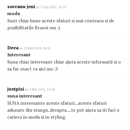
soreanu jeni
pe 3 Aug 2012, 16:33
moda
Sunt chiar bune aceste sfaturi si mai conteaza si de
posibilitatile ficarui om :)
Deea
pe 29 Mai 2012, 06:52
Interesant
Suna chiar interesant chiar ajuta aceste informatii si o
sa fac exact ca aici ms :3
justpixi
pe 9 Mai 2012, 14:28
suna interesant
SUNA interesante aceste sfaturi...aceste sfaturi
adunate din stanga..dreapta....te pot ajuta sa iti faci o
cariera in moda si in styling.