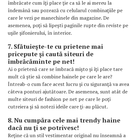
îmbrăcate cum îţi place ţie ca să le ai mereu la
îndemână sau pozează cu celularul combinaţiile pe
care le vezi pe manechinele din magazine. De
asemenea, poţi să lipeşti paginile rupte din reviste pe
uşile şifonierului, în interior.
7. Sfătuieşte-te cu prietene mai
pricepute şi caută siteuri de
îmbrăcăminte pe net!
Ai o prietenă care se îmbracă mişto şi îţi place tare
mult că ştie să combine hainele pe care le are?
Întreab-o cum face acest lucru şi cu siguranţă va avea
câteva ponturi ajutătoare. De asemenea, sunt atât de
multe siteuri de fashion pe net pe care le poţi
cutreiera şi să notezi ideile care ţi-au plăcut.
8. Nu cumpăra cele mai trendy haine
dacă nu ţi se potrivesc!
Reţine că un stil vestimentar original nu înseamnă a