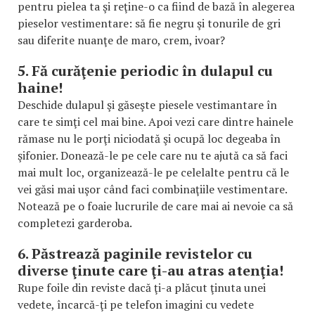
pentru pielea ta şi reţine-o ca fiind de bază în alegerea
pieselor vestimentare: să fie negru şi tonurile de gri
sau diferite nuanţe de maro, crem, ivoar?
5. Fă curăţenie periodic în dulapul cu
haine!
Deschide dulapul şi găseşte piesele vestimantare în
care te simţi cel mai bine. Apoi vezi care dintre hainele
rămase nu le porţi niciodată şi ocupă loc degeaba în
şifonier. Donează-le pe cele care nu te ajută ca să faci
mai mult loc, organizează-le pe celelalte pentru că le
vei găsi mai uşor când faci combinaţiile vestimentare.
Notează pe o foaie lucrurile de care mai ai nevoie ca să
completezi garderoba.
6. Păstrează paginile revistelor cu
diverse ţinute care ţi-au atras atenţia!
Rupe foile din reviste dacă ţi-a plăcut ţinuta unei
vedete, încarcă-ţi pe telefon imagini cu vedete