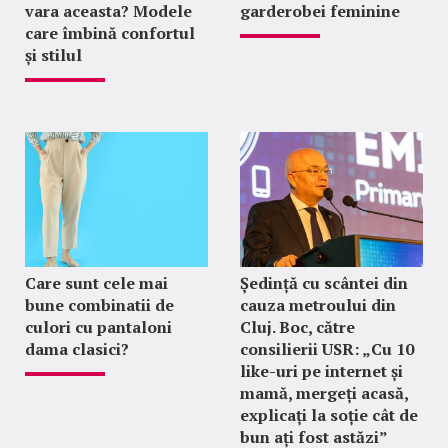
vara aceasta? Modele
garderobei feminine
care îmbină confortul
și stilul
Care sunt cele mai
Ședință cu scântei din
bune combinatii de
cauza metroului din
culori cu pantaloni
Cluj. Boc, către
dama clasici?
consilierii USR: „Cu 10
like-uri pe internet și
mamă, mergeți acasă,
explicați la soție cât de
bun ați fost astăzi”