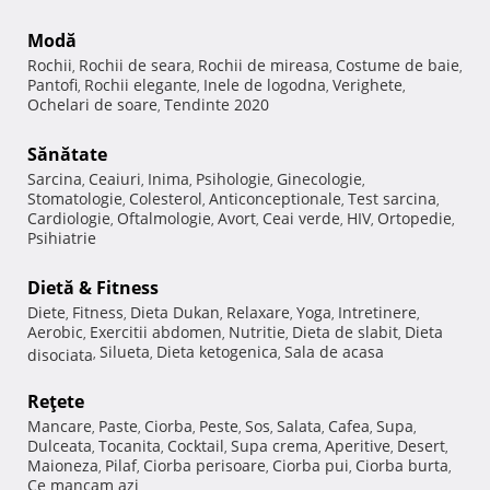
Modă
Rochii
Rochii de seara
Rochii de mireasa
Costume de baie
,
,
,
,
Pantofi
Rochii elegante
Inele de logodna
Verighete
,
,
,
,
Ochelari de soare
Tendinte 2020
,
Sănătate
Sarcina
Ceaiuri
Inima
Psihologie
Ginecologie
,
,
,
,
,
Stomatologie
Colesterol
Anticonceptionale
Test sarcina
,
,
,
,
Cardiologie
Oftalmologie
Avort
Ceai verde
HIV
Ortopedie
,
,
,
,
,
,
Psihiatrie
Dietă & Fitness
Diete
Fitness
Dieta Dukan
Relaxare
Yoga
Intretinere
,
,
,
,
,
,
Aerobic
Exercitii abdomen
Nutritie
Dieta de slabit
Dieta
,
,
,
,
Silueta
Dieta ketogenica
Sala de acasa
disociata
,
,
,
Reţete
Mancare
Paste
Ciorba
Peste
Sos
Salata
Cafea
Supa
,
,
,
,
,
,
,
,
Dulceata
Tocanita
Cocktail
Supa crema
Aperitive
Desert
,
,
,
,
,
,
Maioneza
Pilaf
Ciorba perisoare
Ciorba pui
Ciorba burta
,
,
,
,
,
Ce mancam azi