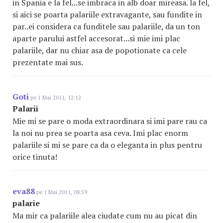
in Spania e la fel...se imbraca in alb doar mireasa. la fel,
si aici se poarta palariile extravagante, sau fundite in
par..ei considera ca funditele sau palariile, da un ton
aparte parului astfel accesorat...si mie imi plac
palariile, dar nu chiar asa de popotionate ca cele
prezentate mai sus.
Goti
pe 1 Mai 2011, 12:12
Palarii
Mie mi se pare o moda extraordinara si imi pare rau ca
la noi nu prea se poarta asa ceva. Imi plac enorm
palariile si mi se pare ca da o eleganta in plus pentru
orice tinuta!
eva88
pe 1 Mai 2011, 08:59
palarie
Ma mir ca palariile alea ciudate cum nu au picat din