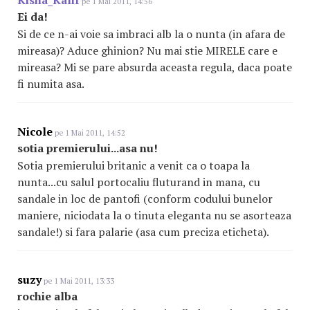
pe 1 Mai 2011, 14:56
Ei da!
Si de ce n-ai voie sa imbraci alb la o nunta (in afara de
mireasa)? Aduce ghinion? Nu mai stie MIRELE care e
mireasa? Mi se pare absurda aceasta regula, daca poate
fi numita asa.
Nicole
pe 1 Mai 2011, 14:52
sotia premierului...asa nu!
Sotia premierului britanic a venit ca o toapa la
nunta...cu salul portocaliu fluturand in mana, cu
sandale in loc de pantofi (conform codului bunelor
maniere, niciodata la o tinuta eleganta nu se asorteaza
sandale!) si fara palarie (asa cum preciza eticheta).
suzy
pe 1 Mai 2011, 13:33
rochie alba