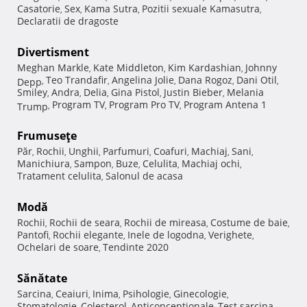
Casatorie
Sex
Kama Sutra
Pozitii sexuale Kamasutra
,
,
,
,
Declaratii de dragoste
Divertisment
Meghan Markle
Kate Middleton
Kim Kardashian
Johnny
,
,
,
Teo Trandafir
Angelina Jolie
Dana Rogoz
Dani Otil
Depp
,
,
,
,
,
Smiley
Andra
Delia
Gina Pistol
Justin Bieber
Melania
,
,
,
,
,
Program TV
Program Pro TV
Program Antena 1
Trump
,
,
,
Frumuseţe
Păr
Rochii
Unghii
Parfumuri
Coafuri
Machiaj
Sani
,
,
,
,
,
,
,
Manichiura
Sampon
Buze
Celulita
Machiaj ochi
,
,
,
,
,
Tratament celulita
Salonul de acasa
,
Modă
Rochii
Rochii de seara
Rochii de mireasa
Costume de baie
,
,
,
,
Pantofi
Rochii elegante
Inele de logodna
Verighete
,
,
,
,
Ochelari de soare
Tendinte 2020
,
Sănătate
Sarcina
Ceaiuri
Inima
Psihologie
Ginecologie
,
,
,
,
,
Stomatologie
Colesterol
Anticonceptionale
Test sarcina
,
,
,
,