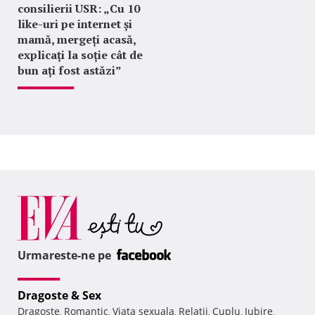
consilierii USR: „Cu 10
like-uri pe internet și
mamă, mergeți acasă,
explicați la soție cât de
bun ați fost astăzi”
Urmareste-ne pe
Dragoste & Sex
Dragoste
Romantic
Viata sexuala
Relatii
Cuplu
Iubire
,
,
,
,
,
,