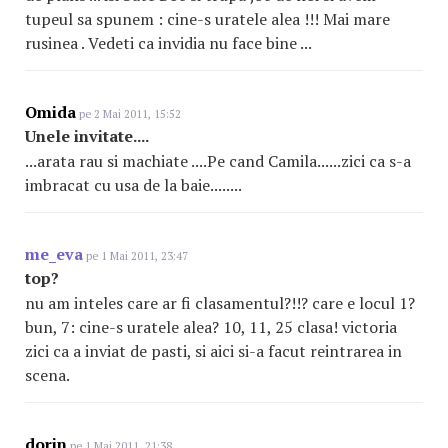
tupeul sa spunem : cine-s uratele alea !!! Mai mare
rusinea . Vedeti ca invidia nu face bine ...
Omida
pe 2 Mai 2011, 15:52
Unele invitate....
...arata rau si machiate ....Pe cand Camila......zici ca s-a
imbracat cu usa de la baie........
me_eva
pe 1 Mai 2011, 23:47
top?
nu am inteles care ar fi clasamentul?!!? care e locul 1?
bun, 7: cine-s uratele alea? 10, 11, 25 clasa! victoria
zici ca a inviat de pasti, si aici si-a facut reintrarea in
scena.
dorin
pe 1 Mai 2011, 21:38