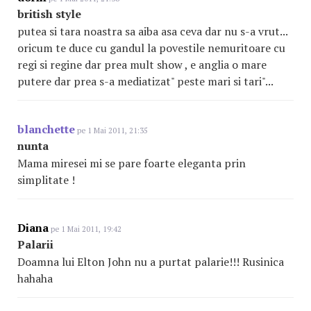
british style
putea si tara noastra sa aiba asa ceva dar nu s-a vrut...
oricum te duce cu gandul la povestile nemuritoare cu
regi si regine dar prea mult show , e anglia o mare
putere dar prea s-a mediatizat" peste mari si tari"...
blanchette
pe 1 Mai 2011, 21:35
nunta
Mama miresei mi se pare foarte eleganta prin
simplitate !
Diana
pe 1 Mai 2011, 19:42
Palarii
Doamna lui Elton John nu a purtat palarie!!! Rusinica
hahaha