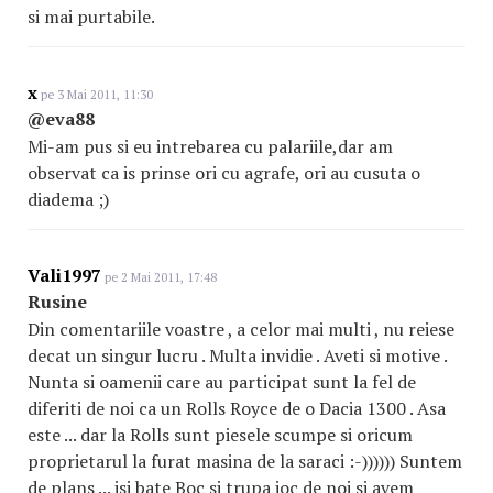
si mai purtabile.
x
pe 3 Mai 2011, 11:30
@eva88
Mi-am pus si eu intrebarea cu palariile,dar am
observat ca is prinse ori cu agrafe, ori au cusuta o
diadema ;)
Vali1997
pe 2 Mai 2011, 17:48
Rusine
Din comentariile voastre , a celor mai multi , nu reiese
decat un singur lucru . Multa invidie . Aveti si motive .
Nunta si oamenii care au participat sunt la fel de
diferiti de noi ca un Rolls Royce de o Dacia 1300 . Asa
este ... dar la Rolls sunt piesele scumpe si oricum
proprietarul la furat masina de la saraci :-)))))) Suntem
de plans ... isi bate Boc si trupa joc de noi si avem