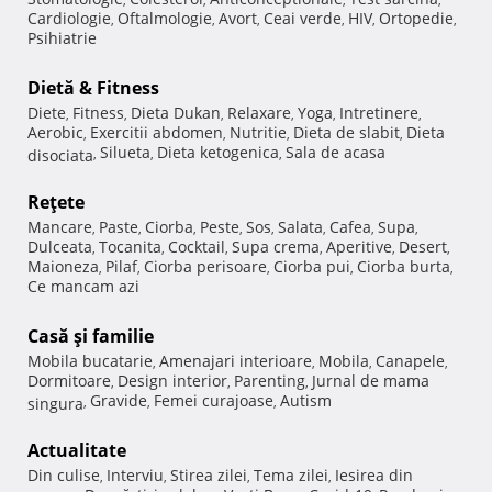
Cardiologie
Oftalmologie
Avort
Ceai verde
HIV
Ortopedie
,
,
,
,
,
,
Psihiatrie
Dietă & Fitness
Diete
Fitness
Dieta Dukan
Relaxare
Yoga
Intretinere
,
,
,
,
,
,
Aerobic
Exercitii abdomen
Nutritie
Dieta de slabit
Dieta
,
,
,
,
Silueta
Dieta ketogenica
Sala de acasa
disociata
,
,
,
Reţete
Mancare
Paste
Ciorba
Peste
Sos
Salata
Cafea
Supa
,
,
,
,
,
,
,
,
Dulceata
Tocanita
Cocktail
Supa crema
Aperitive
Desert
,
,
,
,
,
,
Maioneza
Pilaf
Ciorba perisoare
Ciorba pui
Ciorba burta
,
,
,
,
,
Ce mancam azi
Casă şi familie
Mobila bucatarie
Amenajari interioare
Mobila
Canapele
,
,
,
,
Dormitoare
Design interior
Parenting
Jurnal de mama
,
,
,
Gravide
Femei curajoase
Autism
singura
,
,
,
Actualitate
Din culise
Interviu
Stirea zilei
Tema zilei
Iesirea din
,
,
,
,