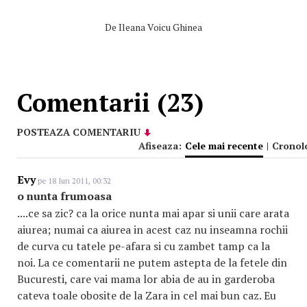
De
Ileana Voicu Ghinea
Comentarii (23)
POSTEAZA COMENTARIU
Afiseaza:
Cele mai recente
|
Cronol
Evy
pe 18 Iun 2011, 00:32
o nunta frumoasa
....ce sa zic? ca la orice nunta mai apar si unii care arata
aiurea; numai ca aiurea in acest caz nu inseamna rochii
de curva cu tatele pe-afara si cu zambet tamp ca la
noi. La ce comentarii ne putem astepta de la fetele din
Bucuresti, care vai mama lor abia de au in garderoba
cateva toale obosite de la Zara in cel mai bun caz. Eu