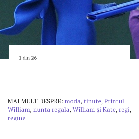
1
din
26
MAI MULT DESPRE:
moda
,
tinute
,
Printul
William
,
nunta regala
,
William şi Kate
,
regi
,
regine