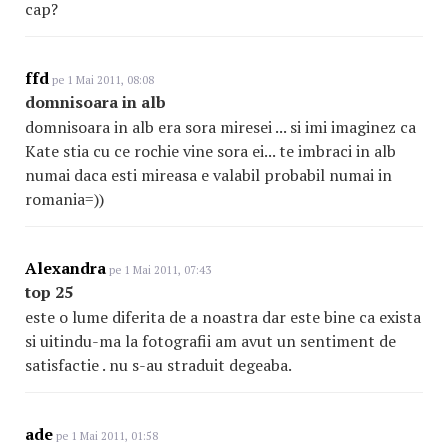
cap?
ffd
pe 1 Mai 2011, 08:08
domnisoara in alb
domnisoara in alb era sora miresei ... si imi imaginez ca
Kate stia cu ce rochie vine sora ei... te imbraci in alb
numai daca esti mireasa e valabil probabil numai in
romania=))
Alexandra
pe 1 Mai 2011, 07:43
top 25
este o lume diferita de a noastra dar este bine ca exista
si uitindu-ma la fotografii am avut un sentiment de
satisfactie . nu s-au straduit degeaba.
ade
pe 1 Mai 2011, 01:58