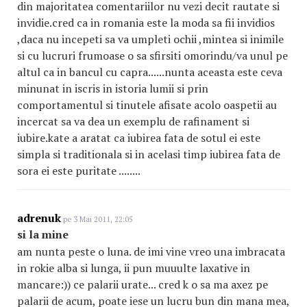
din majoritatea comentariilor nu vezi decit rautate si
invidie.cred ca in romania este la moda sa fii invidios
,daca nu incepeti sa va umpleti ochii ,mintea si inimile
si cu lucruri frumoase o sa sfirsiti omorindu/va unul pe
altul ca in bancul cu capra......nunta aceasta este ceva
minunat in iscris in istoria lumii si prin
comportamentul si tinutele afisate acolo oaspetii au
incercat sa va dea un exemplu de rafinament si
iubire.kate a aratat ca iubirea fata de sotul ei este
simpla si traditionala si in acelasi timp iubirea fata de
sora ei este puritate ........
adrenuk
pe 3 Mai 2011, 22:05
si la mine
am nunta peste o luna. de imi vine vreo una imbracata
in rokie alba si lunga, ii pun muuulte laxative in
mancare:)) ce palarii urate... cred k o sa ma axez pe
palarii de acum, poate iese un lucru bun din mana mea,