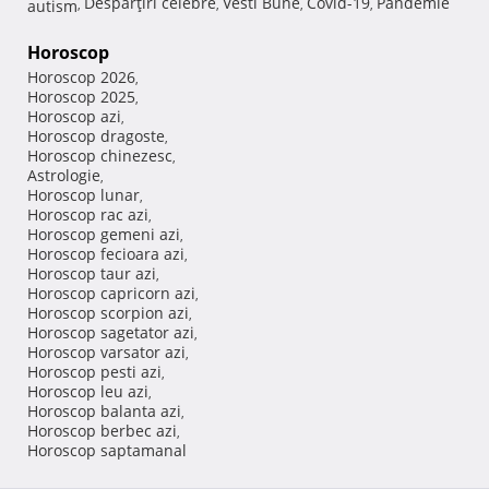
Despărţiri celebre
Vesti Bune
Covid-19
Pandemie
autism
,
,
,
,
Horoscop
Horoscop 2026
,
Horoscop 2025
,
Horoscop azi
,
Horoscop dragoste
,
Horoscop chinezesc
,
Astrologie
,
Horoscop lunar
,
Horoscop rac azi
,
Horoscop gemeni azi
,
Horoscop fecioara azi
,
Horoscop taur azi
,
Horoscop capricorn azi
,
Horoscop scorpion azi
,
Horoscop sagetator azi
,
Horoscop varsator azi
,
Horoscop pesti azi
,
Horoscop leu azi
,
Horoscop balanta azi
,
Horoscop berbec azi
,
Horoscop saptamanal