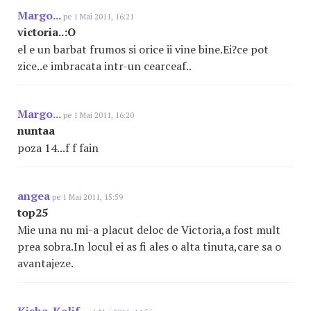
Margo...
pe 1 Mai 2011, 16:21
victoria..:O
el e un barbat frumos si orice ii vine bine.Ei?ce pot
zice..e imbracata intr-un cearceaf..
Margo...
pe 1 Mai 2011, 16:20
nuntaa
poza 14...f f fain
angea
pe 1 Mai 2011, 15:59
top25
Mie una nu mi-a placut deloc de Victoria,a fost mult
prea sobra.In locul ei as fi ales o alta tinuta,care sa o
avantajeze.
Kisha_Kalif