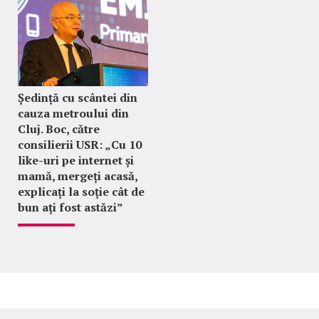
Ședință cu scântei din
cauza metroului din
Cluj. Boc, către
consilierii USR: „Cu 10
like-uri pe internet și
mamă, mergeți acasă,
explicați la soție cât de
bun ați fost astăzi”