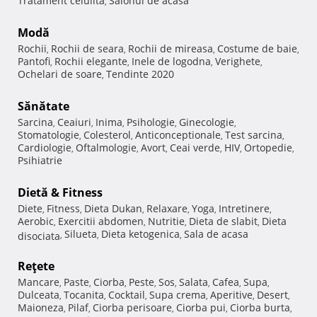
Tratament celulita
Salonul de acasa
,
Modă
Rochii
Rochii de seara
Rochii de mireasa
Costume de baie
,
,
,
,
Pantofi
Rochii elegante
Inele de logodna
Verighete
,
,
,
,
Ochelari de soare
Tendinte 2020
,
Sănătate
Sarcina
Ceaiuri
Inima
Psihologie
Ginecologie
,
,
,
,
,
Stomatologie
Colesterol
Anticonceptionale
Test sarcina
,
,
,
,
Cardiologie
Oftalmologie
Avort
Ceai verde
HIV
Ortopedie
,
,
,
,
,
,
Psihiatrie
Dietă & Fitness
Diete
Fitness
Dieta Dukan
Relaxare
Yoga
Intretinere
,
,
,
,
,
,
Aerobic
Exercitii abdomen
Nutritie
Dieta de slabit
Dieta
,
,
,
,
Silueta
Dieta ketogenica
Sala de acasa
disociata
,
,
,
Reţete
Mancare
Paste
Ciorba
Peste
Sos
Salata
Cafea
Supa
,
,
,
,
,
,
,
,
Dulceata
Tocanita
Cocktail
Supa crema
Aperitive
Desert
,
,
,
,
,
,
Maioneza
Pilaf
Ciorba perisoare
Ciorba pui
Ciorba burta
,
,
,
,
,