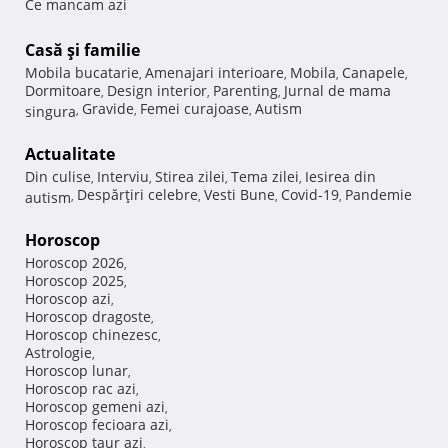
Ce mancam azi
Casă şi familie
Mobila bucatarie
Amenajari interioare
Mobila
Canapele
,
,
,
,
Dormitoare
Design interior
Parenting
Jurnal de mama
,
,
,
Gravide
Femei curajoase
Autism
singura
,
,
,
Actualitate
Din culise
Interviu
Stirea zilei
Tema zilei
Iesirea din
,
,
,
,
Despărţiri celebre
Vesti Bune
Covid-19
Pandemie
autism
,
,
,
,
Horoscop
Horoscop 2026
,
Horoscop 2025
,
Horoscop azi
,
Horoscop dragoste
,
Horoscop chinezesc
,
Astrologie
,
Horoscop lunar
,
Horoscop rac azi
,
Horoscop gemeni azi
,
Horoscop fecioara azi
,
Horoscop taur azi
,