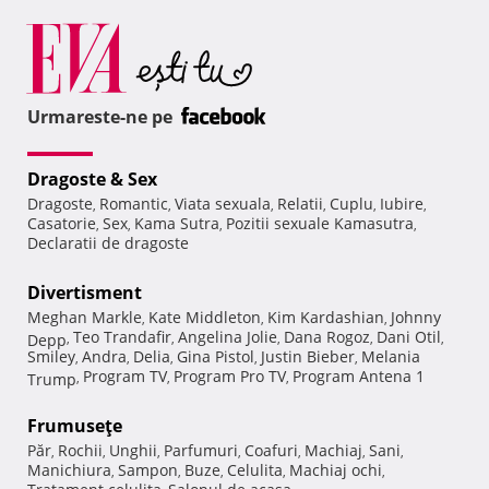
Urmareste-ne pe
Dragoste & Sex
Dragoste
Romantic
Viata sexuala
Relatii
Cuplu
Iubire
,
,
,
,
,
,
Casatorie
Sex
Kama Sutra
Pozitii sexuale Kamasutra
,
,
,
,
Declaratii de dragoste
Divertisment
Meghan Markle
Kate Middleton
Kim Kardashian
Johnny
,
,
,
Teo Trandafir
Angelina Jolie
Dana Rogoz
Dani Otil
Depp
,
,
,
,
,
Smiley
Andra
Delia
Gina Pistol
Justin Bieber
Melania
,
,
,
,
,
Program TV
Program Pro TV
Program Antena 1
Trump
,
,
,
Frumuseţe
Păr
Rochii
Unghii
Parfumuri
Coafuri
Machiaj
Sani
,
,
,
,
,
,
,
Manichiura
Sampon
Buze
Celulita
Machiaj ochi
,
,
,
,
,