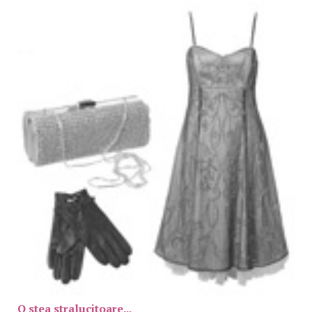
O stea stralucitoare...