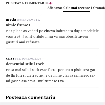
POSTEAZA COMENTARIU
Afiseaza:
Cele mai recente
|
Cronol
meda
pe 8 Ian 2009, 14:12
nimic frumos
v ar place as vedeti pe cineva imbracata dupa modelele
voastre?!!! sunt oribile ....nu va mai obositi ,avem
gusturi ami rafinate.
criss
pe 27 Dec 2008, 20:20
demential stilul rock
ce sa mai stilul rock este facut pentru o pisicutza gata
de flirturi si distractie...e de mine clar:ia sa incerc sa-
mi gasec asa ceva...multumesc Eva
Posteaza comentariu