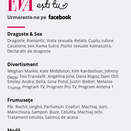
Urmareste-ne pe
Dragoste & Sex
Dragoste
Romantic
Viata sexuala
Relatii
Cuplu
Iubire
,
,
,
,
,
,
Casatorie
Sex
Kama Sutra
Pozitii sexuale Kamasutra
,
,
,
,
Declaratii de dragoste
Divertisment
Meghan Markle
Kate Middleton
Kim Kardashian
Johnny
,
,
,
Teo Trandafir
Angelina Jolie
Dana Rogoz
Dani Otil
Depp
,
,
,
,
,
Smiley
Andra
Delia
Gina Pistol
Justin Bieber
Melania
,
,
,
,
,
Program TV
Program Pro TV
Program Antena 1
Trump
,
,
,
Frumuseţe
Păr
Rochii
Unghii
Parfumuri
Coafuri
Machiaj
Sani
,
,
,
,
,
,
,
Manichiura
Sampon
Buze
Celulita
Machiaj ochi
,
,
,
,
,
Tratament celulita
Salonul de acasa
,
Modă