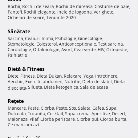
Rochii
Rochii de seara
Rochii de mireasa
Costume de baie
,
,
,
,
Pantofi
Rochii elegante
Inele de logodna
Verighete
,
,
,
,
Ochelari de soare
Tendinte 2020
,
Sănătate
Sarcina
Ceaiuri
Inima
Psihologie
Ginecologie
,
,
,
,
,
Stomatologie
Colesterol
Anticonceptionale
Test sarcina
,
,
,
,
Cardiologie
Oftalmologie
Avort
Ceai verde
HIV
Ortopedie
,
,
,
,
,
,
Psihiatrie
Dietă & Fitness
Diete
Fitness
Dieta Dukan
Relaxare
Yoga
Intretinere
,
,
,
,
,
,
Aerobic
Exercitii abdomen
Nutritie
Dieta de slabit
Dieta
,
,
,
,
Silueta
Dieta ketogenica
Sala de acasa
disociata
,
,
,
Reţete
Mancare
Paste
Ciorba
Peste
Sos
Salata
Cafea
Supa
,
,
,
,
,
,
,
,
Dulceata
Tocanita
Cocktail
Supa crema
Aperitive
Desert
,
,
,
,
,
,
Maioneza
Pilaf
Ciorba perisoare
Ciorba pui
Ciorba burta
,
,
,
,
,
Ce mancam azi