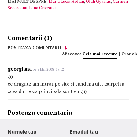
MAI MULT DESPRE:
Maria Lucia Hohan
,
Olah Gyarfas
,
Carmen
Secareanu
,
Lena Criveanu
Comentarii (1)
POSTEAZA COMENTARIU
Afiseaza:
Cele mai recente
|
Cronol
georgiana
pe 9 Mai 2008, 17:12
:))
ce dragutz am intrat pe site si cand ma uit ...surpriza
..cea din poza principala sunt eu :)))
Posteaza comentariu
Numele tau
Emailul tau