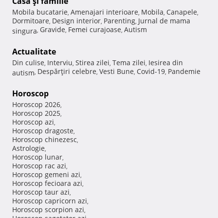
Casă şi familie
Mobila bucatarie
Amenajari interioare
Mobila
Canapele
,
,
,
,
Dormitoare
Design interior
Parenting
Jurnal de mama
,
,
,
Gravide
Femei curajoase
Autism
singura
,
,
,
Actualitate
Din culise
Interviu
Stirea zilei
Tema zilei
Iesirea din
,
,
,
,
Despărţiri celebre
Vesti Bune
Covid-19
Pandemie
autism
,
,
,
,
Horoscop
Horoscop 2026
,
Horoscop 2025
,
Horoscop azi
,
Horoscop dragoste
,
Horoscop chinezesc
,
Astrologie
,
Horoscop lunar
,
Horoscop rac azi
,
Horoscop gemeni azi
,
Horoscop fecioara azi
,
Horoscop taur azi
,
Horoscop capricorn azi
,
Horoscop scorpion azi
,