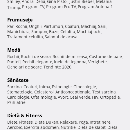
Smiley
Andra
Delia
Gina Pistol
Justin Bieber
Melania
,
,
,
,
,
Program TV
Program Pro TV
Program Antena 1
Trump
,
,
,
Frumuseţe
Păr
Rochii
Unghii
Parfumuri
Coafuri
Machiaj
Sani
,
,
,
,
,
,
,
Manichiura
Sampon
Buze
Celulita
Machiaj ochi
,
,
,
,
,
Tratament celulita
Salonul de acasa
,
Modă
Rochii
Rochii de seara
Rochii de mireasa
Costume de baie
,
,
,
,
Pantofi
Rochii elegante
Inele de logodna
Verighete
,
,
,
,
Ochelari de soare
Tendinte 2020
,
Sănătate
Sarcina
Ceaiuri
Inima
Psihologie
Ginecologie
,
,
,
,
,
Stomatologie
Colesterol
Anticonceptionale
Test sarcina
,
,
,
,
Cardiologie
Oftalmologie
Avort
Ceai verde
HIV
Ortopedie
,
,
,
,
,
,
Psihiatrie
Dietă & Fitness
Diete
Fitness
Dieta Dukan
Relaxare
Yoga
Intretinere
,
,
,
,
,
,
Aerobic
Exercitii abdomen
Nutritie
Dieta de slabit
Dieta
,
,
,
,