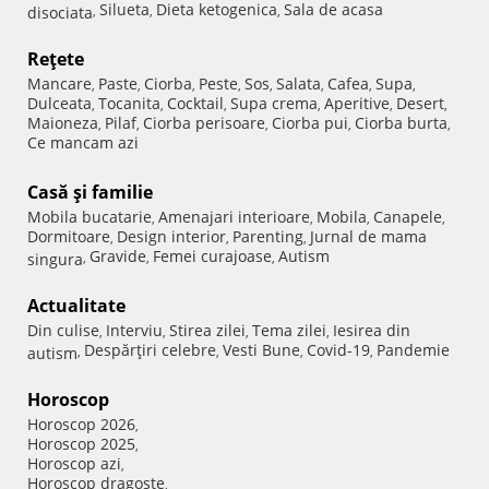
Silueta
Dieta ketogenica
Sala de acasa
disociata
,
,
,
Reţete
Mancare
Paste
Ciorba
Peste
Sos
Salata
Cafea
Supa
,
,
,
,
,
,
,
,
Dulceata
Tocanita
Cocktail
Supa crema
Aperitive
Desert
,
,
,
,
,
,
Maioneza
Pilaf
Ciorba perisoare
Ciorba pui
Ciorba burta
,
,
,
,
,
Ce mancam azi
Casă şi familie
Mobila bucatarie
Amenajari interioare
Mobila
Canapele
,
,
,
,
Dormitoare
Design interior
Parenting
Jurnal de mama
,
,
,
Gravide
Femei curajoase
Autism
singura
,
,
,
Actualitate
Din culise
Interviu
Stirea zilei
Tema zilei
Iesirea din
,
,
,
,
Despărţiri celebre
Vesti Bune
Covid-19
Pandemie
autism
,
,
,
,
Horoscop
Horoscop 2026
,
Horoscop 2025
,
Horoscop azi
,
Horoscop dragoste
,