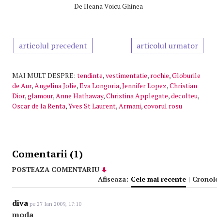
De
Ileana Voicu Ghinea
articolul precedent
articolul urmator
MAI MULT DESPRE:
tendinte
,
vestimentatie
,
rochie
,
Globurile
de Aur
,
Angelina Jolie
,
Eva Longoria
,
Jennifer Lopez
,
Christian
Dior
,
glamour
,
Anne Hathaway
,
Christina Applegate
,
decolteu
,
Oscar de la Renta
,
Yves St Laurent
,
Armani
,
covorul rosu
Comentarii (1)
POSTEAZA COMENTARIU
Afiseaza:
Cele mai recente
|
Cronol
diva
pe 27 Ian 2009, 17:10
moda