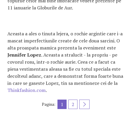
topurile celor mai bine imbracate vedete prezente pe
11 ianuarie la Globurile de Aur.
Aceasta a ales o tinuta lejera, o rochie argintie care i-a
mascat imperfectiunile create de cele doua sarcini. O
alta proaspata mamica prezenta la eveniment este
Jennifer Lopez
. Aceasta a stralucit - la propriu - pe
covorul rosu, intr-o rochie aurie. Ceea ce a facut ca
piesa vestimentara aleasa sa fie cu totul speciala este
decolteul adanc, care a demonstrat forma foarte buna
in care se gaseste Lopez, tin sa mentioneze cei de la
Thinkfashion.com
.
1
2
Pagina: