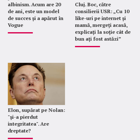
albinism. Acum are 20
Cluj. Boc, către
de ani, este un model
consilierii USR: „Cu 10
de succes și a apărut în
like-uri pe internet și
Vogue
mamă, mergeți acasă,
explicați la soție cât de
bun ați fost astăzi”
Elon, supărat pe Nolan:
"şi-a pierdut
integritatea". Are
dreptate?