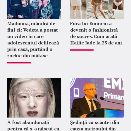
Madonna, mândră de
Fiica lui Eminem a
fiul ei: Vedeta a postat
devenit o fashionistă
un video în care
de succes. Cum arată
adolescentul defilează
Hailie Jade la 25 de ani
prin casă, purtând o
rochie din mătase
A fost abandonată
Ședință cu scântei din
pentru că s-a născut cu
cauza metroului din