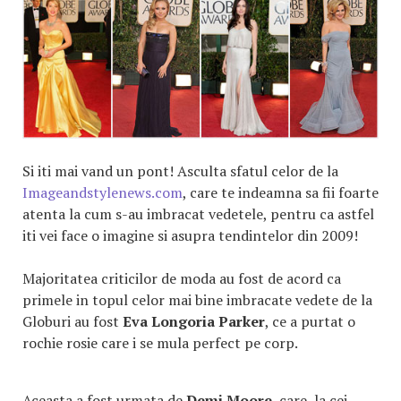
Si iti mai vand un pont! Asculta sfatul celor de la
Imageandstylenews.com
, care te indeamna sa fii foarte
atenta la cum s-au imbracat vedetele, pentru ca astfel
iti vei face o imagine si asupra tendintelor din 2009!
Majoritatea criticilor de moda au fost de acord ca
primele in topul celor mai bine imbracate vedete de la
Globuri au fost
Eva Longoria Parker
, ce a purtat o
rochie rosie care i se mula perfect pe corp.
Aceasta a fost urmata de
Demi Moore
, care, la cei