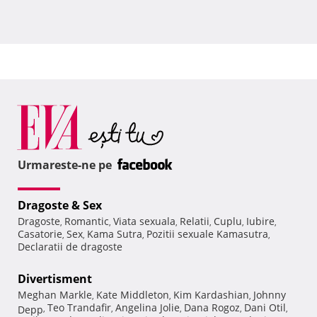
Urmareste-ne pe
Dragoste & Sex
Dragoste
Romantic
Viata sexuala
Relatii
Cuplu
Iubire
,
,
,
,
,
,
Casatorie
Sex
Kama Sutra
Pozitii sexuale Kamasutra
,
,
,
,
Declaratii de dragoste
Divertisment
Meghan Markle
Kate Middleton
Kim Kardashian
Johnny
,
,
,
Teo Trandafir
Angelina Jolie
Dana Rogoz
Dani Otil
Depp
,
,
,
,
,