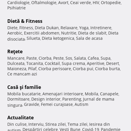
Cardiologie
Oftalmologie
Avort
Ceai verde
HIV
Ortopedie
,
,
,
,
,
,
Psihiatrie
Dietă & Fitness
Diete
Fitness
Dieta Dukan
Relaxare
Yoga
Intretinere
,
,
,
,
,
,
Aerobic
Exercitii abdomen
Nutritie
Dieta de slabit
Dieta
,
,
,
,
Silueta
Dieta ketogenica
Sala de acasa
disociata
,
,
,
Reţete
Mancare
Paste
Ciorba
Peste
Sos
Salata
Cafea
Supa
,
,
,
,
,
,
,
,
Dulceata
Tocanita
Cocktail
Supa crema
Aperitive
Desert
,
,
,
,
,
,
Maioneza
Pilaf
Ciorba perisoare
Ciorba pui
Ciorba burta
,
,
,
,
,
Ce mancam azi
Casă şi familie
Mobila bucatarie
Amenajari interioare
Mobila
Canapele
,
,
,
,
Dormitoare
Design interior
Parenting
Jurnal de mama
,
,
,
Gravide
Femei curajoase
Autism
singura
,
,
,
Actualitate
Din culise
Interviu
Stirea zilei
Tema zilei
Iesirea din
,
,
,
,
Despărţiri celebre
Vesti Bune
Covid-19
Pandemie
autism
,
,
,
,