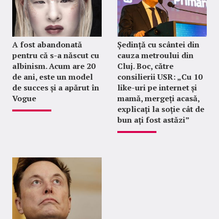
A fost abandonată
Ședință cu scântei din
pentru că s-a născut cu
cauza metroului din
albinism. Acum are 20
Cluj. Boc, către
de ani, este un model
consilierii USR: „Cu 10
de succes și a apărut în
like-uri pe internet și
Vogue
mamă, mergeți acasă,
explicați la soție cât de
bun ați fost astăzi”