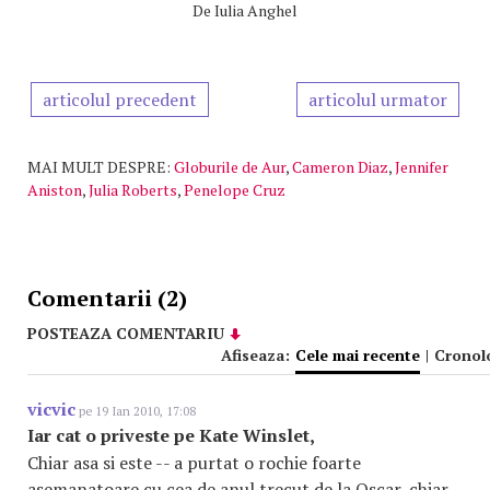
De
Iulia Anghel
articolul precedent
articolul urmator
MAI MULT DESPRE:
Globurile de Aur
,
Cameron Diaz
,
Jennifer
Aniston
,
Julia Roberts
,
Penelope Cruz
Comentarii (2)
POSTEAZA COMENTARIU
Afiseaza:
Cele mai recente
|
Cronol
vicvic
pe 19 Ian 2010, 17:08
Iar cat o priveste pe Kate Winslet,
Chiar asa si este -- a purtat o rochie foarte
asemanatoare cu cea de anul trecut de la Oscar, chiar