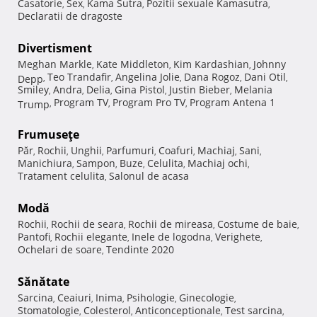
Casatorie
Sex
Kama Sutra
Pozitii sexuale Kamasutra
,
,
,
,
Declaratii de dragoste
Divertisment
Meghan Markle
Kate Middleton
Kim Kardashian
Johnny
,
,
,
Teo Trandafir
Angelina Jolie
Dana Rogoz
Dani Otil
Depp
,
,
,
,
,
Smiley
Andra
Delia
Gina Pistol
Justin Bieber
Melania
,
,
,
,
,
Program TV
Program Pro TV
Program Antena 1
Trump
,
,
,
Frumuseţe
Păr
Rochii
Unghii
Parfumuri
Coafuri
Machiaj
Sani
,
,
,
,
,
,
,
Manichiura
Sampon
Buze
Celulita
Machiaj ochi
,
,
,
,
,
Tratament celulita
Salonul de acasa
,
Modă
Rochii
Rochii de seara
Rochii de mireasa
Costume de baie
,
,
,
,
Pantofi
Rochii elegante
Inele de logodna
Verighete
,
,
,
,
Ochelari de soare
Tendinte 2020
,
Sănătate
Sarcina
Ceaiuri
Inima
Psihologie
Ginecologie
,
,
,
,
,
Stomatologie
Colesterol
Anticonceptionale
Test sarcina
,
,
,
,