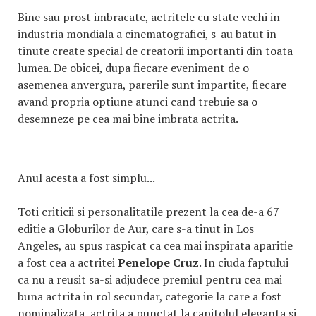
Bine sau prost imbracate, actritele cu state vechi in
industria mondiala a cinematografiei, s-au batut in
tinute create special de creatorii importanti din toata
lumea. De obicei, dupa fiecare eveniment de o
asemenea anvergura, parerile sunt impartite, fiecare
avand propria optiune atunci cand trebuie sa o
desemneze pe cea mai bine imbrata actrita.
Anul acesta a fost simplu...
Toti criticii si personalitatile prezent la cea de-a 67
editie a Globurilor de Aur, care s-a tinut in Los
Angeles, au spus raspicat ca cea mai inspirata aparitie
a fost cea a actritei
Penelope Cruz
. In ciuda faptului
ca nu a reusit sa-si adjudece premiul pentru cea mai
buna actrita in rol secundar, categorie la care a fost
nominalizata, actrita a punctat la capitolul eleganta si