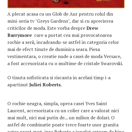
A plecat acasa cu un Glob de Aur pentru rolul din
mini-seria tv "Greys Gardens", dar si cu aprecierea
criticilor de moda. Este vorba despre
Drew
Barrymore
care a purtat cea mai provocatoarea
rochie a serii, incadrandu-se astfel in categoria celor
mai de efect tinute de duminica seara. Piesa
vestimentara, o creatie nude a casei de moda Versace,
a fost accesorizata cu o multime de cristale Swarovski.
O tinuta sofisticata si riscanta in acelasi timp i-a
apartinut
Juliei Roberts
.
O rochie neagra, simpla, opera casei Yves Saint
Laurent, accesorizata cu un colier care a valorat nici
mai mult, nici mai putin de... un milion de dolari. O
astfel de combinatie poate trece foarte usor granita
catre prost gust, insa Roberts a jonglat extrem de bine