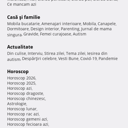
Ce mancam azi
Casă şi familie
Mobila bucatarie
Amenajari interioare
Mobila
Canapele
,
,
,
,
Dormitoare
Design interior
Parenting
Jurnal de mama
,
,
,
Gravide
Femei curajoase
Autism
singura
,
,
,
Actualitate
Din culise
Interviu
Stirea zilei
Tema zilei
Iesirea din
,
,
,
,
Despărţiri celebre
Vesti Bune
Covid-19
Pandemie
autism
,
,
,
,
Horoscop
Horoscop 2026
,
Horoscop 2025
,
Horoscop azi
,
Horoscop dragoste
,
Horoscop chinezesc
,
Astrologie
,
Horoscop lunar
,
Horoscop rac azi
,
Horoscop gemeni azi
,
Horoscop fecioara azi
,