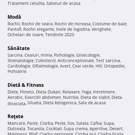
Tratament celulita
Salonul de acasa
,
Modă
Rochii
Rochii de seara
Rochii de mireasa
Costume de baie
,
,
,
,
Pantofi
Rochii elegante
Inele de logodna
Verighete
,
,
,
,
Ochelari de soare
Tendinte 2020
,
Sănătate
Sarcina
Ceaiuri
Inima
Psihologie
Ginecologie
,
,
,
,
,
Stomatologie
Colesterol
Anticonceptionale
Test sarcina
,
,
,
,
Cardiologie
Oftalmologie
Avort
Ceai verde
HIV
Ortopedie
,
,
,
,
,
,
Psihiatrie
Dietă & Fitness
Diete
Fitness
Dieta Dukan
Relaxare
Yoga
Intretinere
,
,
,
,
,
,
Aerobic
Exercitii abdomen
Nutritie
Dieta de slabit
Dieta
,
,
,
,
Silueta
Dieta ketogenica
Sala de acasa
disociata
,
,
,
Reţete
Mancare
Paste
Ciorba
Peste
Sos
Salata
Cafea
Supa
,
,
,
,
,
,
,
,
Dulceata
Tocanita
Cocktail
Supa crema
Aperitive
Desert
,
,
,
,
,
,
Maioneza
Pilaf
Ciorba perisoare
Ciorba pui
Ciorba burta
,
,
,
,
,