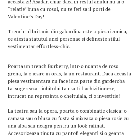
aceasta zi! Asadar, chiar daca in restul anului nu ai o
“relatie” buna cu rosul, nu te feri sa il porti de
Valentine’s Day!
Trench-ul britanic din gabardina este o piesa iconica,
ce atesta statutul unei personae si defineste stilul
vestimentar effortless-chic.
Poarta un trench Burberry, intr-o nuanta de rosu
grena, la o iesire in oras, la un restaurant. Daca aceasta
piesa vestimentara nu face inca parte din garderoba
ta, sugereaza-i iubitului tau sa ti-l achizitioneze,
intrucat nu reprezinta o cheltuiala, ci o investitie!
La teatru sau la opera, poarta o combinatie clasica: o
camasa sau o bluza cu fusta si mixeaza o piesa rosie cu
una alba sau neagra pentru un look rafinat.
Accesorizeaza tinuta cu pantofi eleganti si o geanta