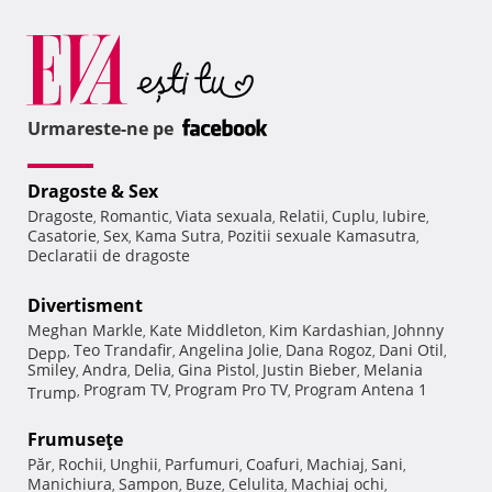
Urmareste-ne pe
Dragoste & Sex
Dragoste
Romantic
Viata sexuala
Relatii
Cuplu
Iubire
,
,
,
,
,
,
Casatorie
Sex
Kama Sutra
Pozitii sexuale Kamasutra
,
,
,
,
Declaratii de dragoste
Divertisment
Meghan Markle
Kate Middleton
Kim Kardashian
Johnny
,
,
,
Teo Trandafir
Angelina Jolie
Dana Rogoz
Dani Otil
Depp
,
,
,
,
,
Smiley
Andra
Delia
Gina Pistol
Justin Bieber
Melania
,
,
,
,
,
Program TV
Program Pro TV
Program Antena 1
Trump
,
,
,
Frumuseţe
Păr
Rochii
Unghii
Parfumuri
Coafuri
Machiaj
Sani
,
,
,
,
,
,
,
Manichiura
Sampon
Buze
Celulita
Machiaj ochi
,
,
,
,
,