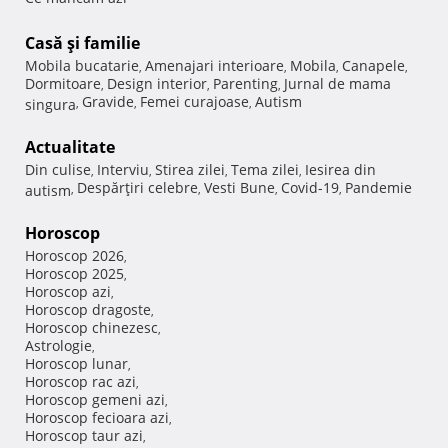
Casă şi familie
Mobila bucatarie
Amenajari interioare
Mobila
Canapele
,
,
,
,
Dormitoare
Design interior
Parenting
Jurnal de mama
,
,
,
Gravide
Femei curajoase
Autism
singura
,
,
,
Actualitate
Din culise
Interviu
Stirea zilei
Tema zilei
Iesirea din
,
,
,
,
Despărţiri celebre
Vesti Bune
Covid-19
Pandemie
autism
,
,
,
,
Horoscop
Horoscop 2026
,
Horoscop 2025
,
Horoscop azi
,
Horoscop dragoste
,
Horoscop chinezesc
,
Astrologie
,
Horoscop lunar
,
Horoscop rac azi
,
Horoscop gemeni azi
,
Horoscop fecioara azi
,
Horoscop taur azi
,