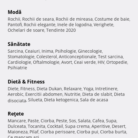
Modă
Rochii
Rochii de seara
Rochii de mireasa
Costume de baie
,
,
,
,
Pantofi
Rochii elegante
Inele de logodna
Verighete
,
,
,
,
Ochelari de soare
Tendinte 2020
,
Sănătate
Sarcina
Ceaiuri
Inima
Psihologie
Ginecologie
,
,
,
,
,
Stomatologie
Colesterol
Anticonceptionale
Test sarcina
,
,
,
,
Cardiologie
Oftalmologie
Avort
Ceai verde
HIV
Ortopedie
,
,
,
,
,
,
Psihiatrie
Dietă & Fitness
Diete
Fitness
Dieta Dukan
Relaxare
Yoga
Intretinere
,
,
,
,
,
,
Aerobic
Exercitii abdomen
Nutritie
Dieta de slabit
Dieta
,
,
,
,
Silueta
Dieta ketogenica
Sala de acasa
disociata
,
,
,
Reţete
Mancare
Paste
Ciorba
Peste
Sos
Salata
Cafea
Supa
,
,
,
,
,
,
,
,
Dulceata
Tocanita
Cocktail
Supa crema
Aperitive
Desert
,
,
,
,
,
,
Maioneza
Pilaf
Ciorba perisoare
Ciorba pui
Ciorba burta
,
,
,
,
,
Ce mancam azi