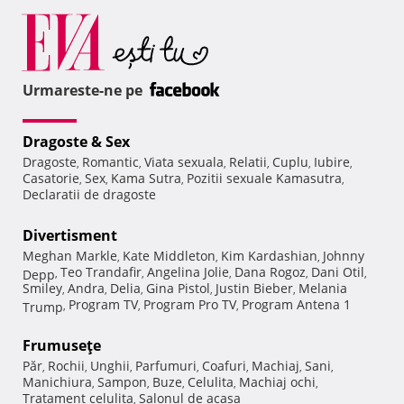
Urmareste-ne pe
Dragoste & Sex
Dragoste
Romantic
Viata sexuala
Relatii
Cuplu
Iubire
,
,
,
,
,
,
Casatorie
Sex
Kama Sutra
Pozitii sexuale Kamasutra
,
,
,
,
Declaratii de dragoste
Divertisment
Meghan Markle
Kate Middleton
Kim Kardashian
Johnny
,
,
,
Teo Trandafir
Angelina Jolie
Dana Rogoz
Dani Otil
Depp
,
,
,
,
,
Smiley
Andra
Delia
Gina Pistol
Justin Bieber
Melania
,
,
,
,
,
Program TV
Program Pro TV
Program Antena 1
Trump
,
,
,
Frumuseţe
Păr
Rochii
Unghii
Parfumuri
Coafuri
Machiaj
Sani
,
,
,
,
,
,
,
Manichiura
Sampon
Buze
Celulita
Machiaj ochi
,
,
,
,
,
Tratament celulita
Salonul de acasa
,