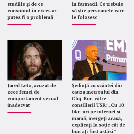
studiile și de ce
în farmacii. Ce trebuie
consumul în exces ar
să știe persoanele care
putea fi o problemă
le folosesc
Jared Leto, acuzat de
Ședință cu scântei din
zece femei de
cauza metroului din
comportament sexual
Cluj. Boc, către
inadecvat
consilierii USR: „Cu 10
like-uri pe internet și
mamă, mergeți acasă,
explicați la soție cât de
bun ați fost astăzi”