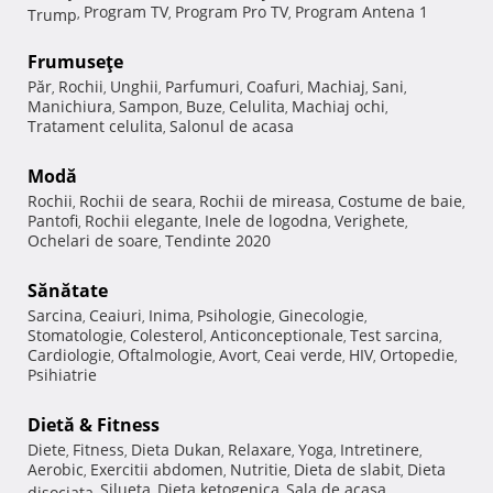
Program TV
Program Pro TV
Program Antena 1
Trump
,
,
,
Frumuseţe
Păr
Rochii
Unghii
Parfumuri
Coafuri
Machiaj
Sani
,
,
,
,
,
,
,
Manichiura
Sampon
Buze
Celulita
Machiaj ochi
,
,
,
,
,
Tratament celulita
Salonul de acasa
,
Modă
Rochii
Rochii de seara
Rochii de mireasa
Costume de baie
,
,
,
,
Pantofi
Rochii elegante
Inele de logodna
Verighete
,
,
,
,
Ochelari de soare
Tendinte 2020
,
Sănătate
Sarcina
Ceaiuri
Inima
Psihologie
Ginecologie
,
,
,
,
,
Stomatologie
Colesterol
Anticonceptionale
Test sarcina
,
,
,
,
Cardiologie
Oftalmologie
Avort
Ceai verde
HIV
Ortopedie
,
,
,
,
,
,
Psihiatrie
Dietă & Fitness
Diete
Fitness
Dieta Dukan
Relaxare
Yoga
Intretinere
,
,
,
,
,
,
Aerobic
Exercitii abdomen
Nutritie
Dieta de slabit
Dieta
,
,
,
,
Silueta
Dieta ketogenica
Sala de acasa
disociata
,
,
,