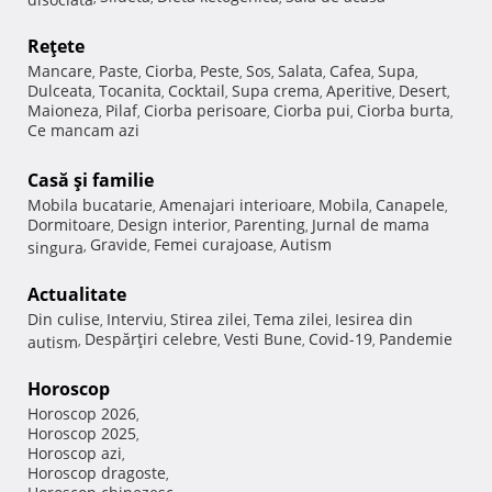
Reţete
Mancare
Paste
Ciorba
Peste
Sos
Salata
Cafea
Supa
,
,
,
,
,
,
,
,
Dulceata
Tocanita
Cocktail
Supa crema
Aperitive
Desert
,
,
,
,
,
,
Maioneza
Pilaf
Ciorba perisoare
Ciorba pui
Ciorba burta
,
,
,
,
,
Ce mancam azi
Casă şi familie
Mobila bucatarie
Amenajari interioare
Mobila
Canapele
,
,
,
,
Dormitoare
Design interior
Parenting
Jurnal de mama
,
,
,
Gravide
Femei curajoase
Autism
singura
,
,
,
Actualitate
Din culise
Interviu
Stirea zilei
Tema zilei
Iesirea din
,
,
,
,
Despărţiri celebre
Vesti Bune
Covid-19
Pandemie
autism
,
,
,
,
Horoscop
Horoscop 2026
,
Horoscop 2025
,
Horoscop azi
,
Horoscop dragoste
,