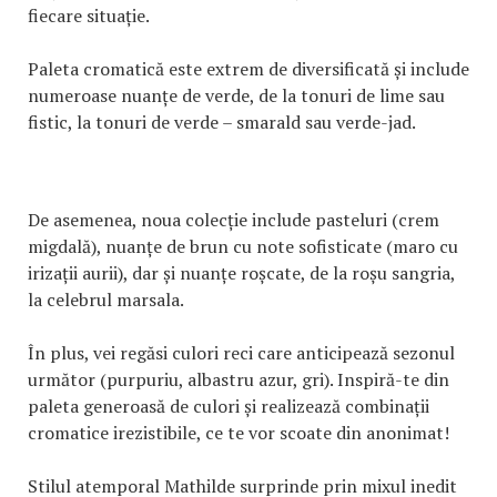
fiecare situație.
Paleta cromatică este extrem de diversificată și include
numeroase nuanțe de verde, de la tonuri de lime sau
fistic, la tonuri de verde – smarald sau verde-jad.
De asemenea, noua colecție include pasteluri (crem
migdală), nuanțe de brun cu note sofisticate (maro cu
irizații aurii), dar și nuanțe roșcate, de la roșu sangria,
la celebrul marsala.
În plus, vei regăsi culori reci care anticipează sezonul
următor (purpuriu, albastru azur, gri). Inspiră-te din
paleta generoasă de culori și realizează combinații
cromatice irezistibile, ce te vor scoate din anonimat!
Stilul atemporal Mathilde surprinde prin mixul inedit