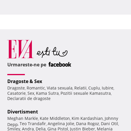
Urmareste-ne pe
Dragoste & Sex
Dragoste
Romantic
Viata sexuala
Relatii
Cuplu
Iubire
,
,
,
,
,
,
Casatorie
Sex
Kama Sutra
Pozitii sexuale Kamasutra
,
,
,
,
Declaratii de dragoste
Divertisment
Meghan Markle
Kate Middleton
Kim Kardashian
Johnny
,
,
,
Teo Trandafir
Angelina Jolie
Dana Rogoz
Dani Otil
Depp
,
,
,
,
,
Smiley
Andra
Delia
Gina Pistol
Justin Bieber
Melania
,
,
,
,
,