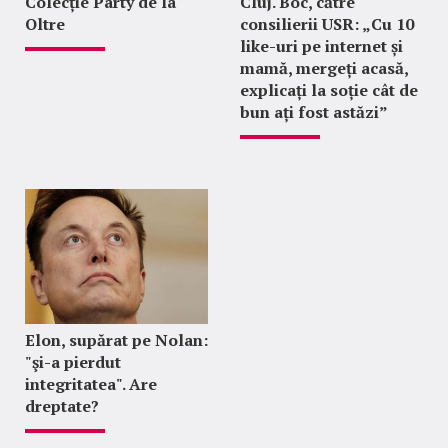
Colecție Party de la
Cluj. Boc, către
Oltre
consilierii USR: „Cu 10
like-uri pe internet și
mamă, mergeți acasă,
explicați la soție cât de
bun ați fost astăzi”
Elon, supărat pe Nolan:
"şi-a pierdut
integritatea". Are
dreptate?