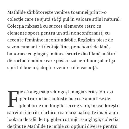
Mathilde sărbătorește venirea toamnei printr-o
colecție care te ajută să îți pui în valoare stilul natural.
Colecția mixează cu succes elemente retro cu
elemente sport pentru un stil nonconformist, cu
accente feminine inconfundabile. Regăsim piese de
sezon cum ar fi: tricotaje fine, ponchouri de lână,
hanorace cu glugă și mâneci scurte din blană, alături
de rochii feminine care păstrează aerul nonșalant și
spiritul boem și după revenirea din vacanță.
F
ie că alegi să prelungești magia verii și optezi
pentru rochii sau fuste maxi ce amintesc de
plimbările din lungile seri de vară, fie că dorești
să reintri în ritm la birou sau la școală și te inspiră un
look cu detalii de tip guler rotunjit sau glugă, colecția
de ținute Mathilde te îmbie cu opțiuni diverse pentru