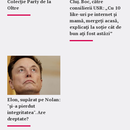
Colecție Party de la
Cluj. Boc, către
Oltre
consilierii USR: „Cu 10
like-uri pe internet și
mamă, mergeți acasă,
explicați la soție cât de
bun ați fost astăzi”
Elon, supărat pe Nolan:
"şi-a pierdut
integritatea". Are
dreptate?