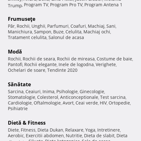
Program TV
Program Pro TV
Program Antena 1
Trump
,
,
,
Frumuseţe
Păr
Rochii
Unghii
Parfumuri
Coafuri
Machiaj
Sani
,
,
,
,
,
,
,
Manichiura
Sampon
Buze
Celulita
Machiaj ochi
,
,
,
,
,
Tratament celulita
Salonul de acasa
,
Modă
Rochii
Rochii de seara
Rochii de mireasa
Costume de baie
,
,
,
,
Pantofi
Rochii elegante
Inele de logodna
Verighete
,
,
,
,
Ochelari de soare
Tendinte 2020
,
Sănătate
Sarcina
Ceaiuri
Inima
Psihologie
Ginecologie
,
,
,
,
,
Stomatologie
Colesterol
Anticonceptionale
Test sarcina
,
,
,
,
Cardiologie
Oftalmologie
Avort
Ceai verde
HIV
Ortopedie
,
,
,
,
,
,
Psihiatrie
Dietă & Fitness
Diete
Fitness
Dieta Dukan
Relaxare
Yoga
Intretinere
,
,
,
,
,
,
Aerobic
Exercitii abdomen
Nutritie
Dieta de slabit
Dieta
,
,
,
,