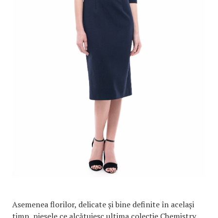
Asemenea florilor, delicate și bine definite în același
timp, piesele ce alcătuiesc ultima colecție Chemistry