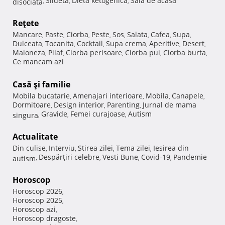
Silueta
Dieta ketogenica
Sala de acasa
disociata
,
,
,
Reţete
Mancare
Paste
Ciorba
Peste
Sos
Salata
Cafea
Supa
,
,
,
,
,
,
,
,
Dulceata
Tocanita
Cocktail
Supa crema
Aperitive
Desert
,
,
,
,
,
,
Maioneza
Pilaf
Ciorba perisoare
Ciorba pui
Ciorba burta
,
,
,
,
,
Ce mancam azi
Casă şi familie
Mobila bucatarie
Amenajari interioare
Mobila
Canapele
,
,
,
,
Dormitoare
Design interior
Parenting
Jurnal de mama
,
,
,
Gravide
Femei curajoase
Autism
singura
,
,
,
Actualitate
Din culise
Interviu
Stirea zilei
Tema zilei
Iesirea din
,
,
,
,
Despărţiri celebre
Vesti Bune
Covid-19
Pandemie
autism
,
,
,
,
Horoscop
Horoscop 2026
,
Horoscop 2025
,
Horoscop azi
,
Horoscop dragoste
,