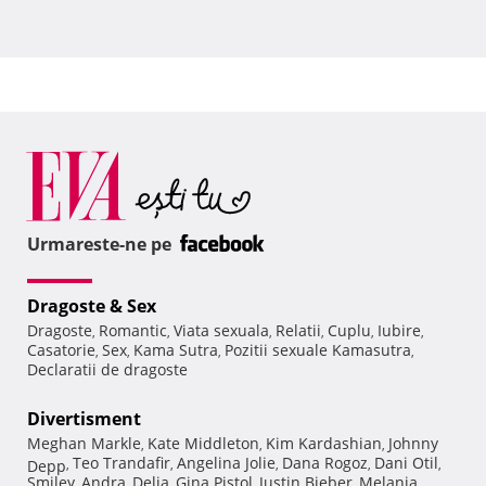
Urmareste-ne pe
Dragoste & Sex
Dragoste
Romantic
Viata sexuala
Relatii
Cuplu
Iubire
,
,
,
,
,
,
Casatorie
Sex
Kama Sutra
Pozitii sexuale Kamasutra
,
,
,
,
Declaratii de dragoste
Divertisment
Meghan Markle
Kate Middleton
Kim Kardashian
Johnny
,
,
,
Teo Trandafir
Angelina Jolie
Dana Rogoz
Dani Otil
Depp
,
,
,
,
,
Smiley
Andra
Delia
Gina Pistol
Justin Bieber
Melania
,
,
,
,
,