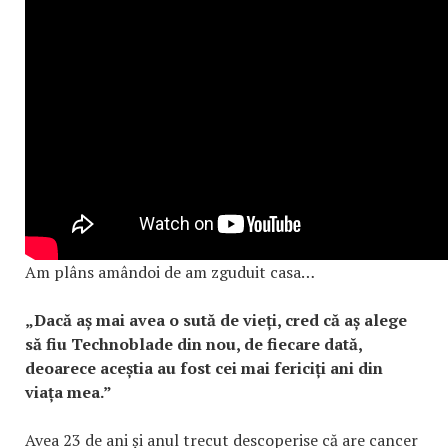
Am plâns amândoi de am zguduit casa…
„Dacă aș mai avea o sută de vieți, cred că aș alege
să fiu Technoblade din nou, de fiecare dată,
deoarece aceștia au fost cei mai fericiți ani din
viața mea.”
Avea 23 de ani și anul trecut descoperise că are cancer