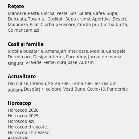
Reţete
Mancare
Paste
Ciorba
Peste
Sos
Salata
Cafea
Supa
,
,
,
,
,
,
,
,
Dulceata
Tocanita
Cocktail
Supa crema
Aperitive
Desert
,
,
,
,
,
,
Maioneza
Pilaf
Ciorba perisoare
Ciorba pui
Ciorba burta
,
,
,
,
,
Ce mancam azi
Casă şi familie
Mobila bucatarie
Amenajari interioare
Mobila
Canapele
,
,
,
,
Dormitoare
Design interior
Parenting
Jurnal de mama
,
,
,
Gravide
Femei curajoase
Autism
singura
,
,
,
Actualitate
Din culise
Interviu
Stirea zilei
Tema zilei
Iesirea din
,
,
,
,
Despărţiri celebre
Vesti Bune
Covid-19
Pandemie
autism
,
,
,
,
Horoscop
Horoscop 2026
,
Horoscop 2025
,
Horoscop azi
,
Horoscop dragoste
,
Horoscop chinezesc
,
Astrologie
,