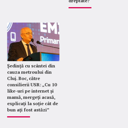
dreptate?
Ședință cu scântei din
cauza metroului din
Cluj. Boc, către
consilierii USR: „Cu 10
like-uri pe internet și
mamă, mergeți acasă,
explicați la soție cât de
bun ați fost astăzi”