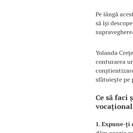
Pe lângă acest
să își descope
supravegherea 
Yolanda Crețe
conturarea uno
conștientizare
sfătuiește pe 
Ce să faci 
vocațional
1. Expune-ți 
dăm ocazia ce