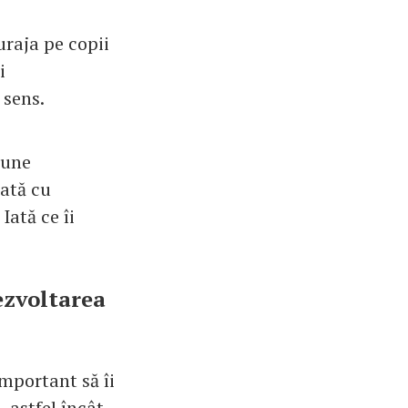
uraja pe copii
i
 sens.
pune
dată cu
Iată ce îi
dezvoltarea
mportant să îi
 astfel încât