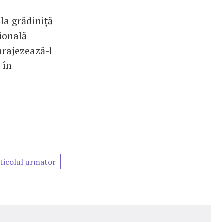
la grădiniță
țională
urajezează-l
 în
ticolul urmator