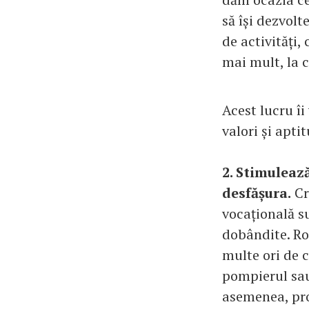
să își dezvolt
de activități,
mai mult, la c
Acest lucru îi
valori și aptit
2. Stimulează
desfășura.
Cr
vocațională su
dobândite. Ro
multe ori de c
pompierul sau 
asemenea, pro