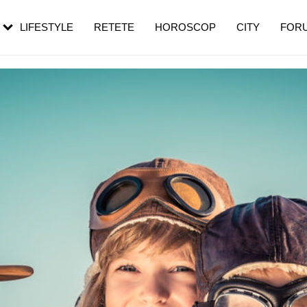
rebui să mergi
și 60 de ani. De ce te trezești mai des
pe măsură ce înaintezi în vârstă
LIFESTYLE
RETETE
HOROSCOP
CITY
FOR