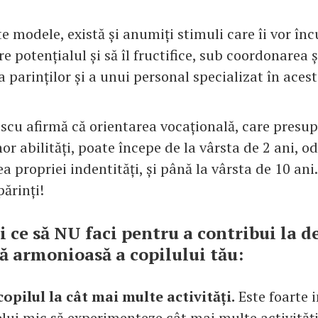
e modele, există și anumiți stimuli care îi vor înc
re potențialul și să îl fructifice, sub coordonarea ș
parinților și a unui personal specializat în acest
scu afirmă că orientarea vocațională, care presu
r abilități, poate începe de la vârsta de 2 ani, o
a propriei indentități, și până la vârsta de 10 ani. 
părinți!
și ce să NU faci pentru a contribui la 
ă armonioasă a copilului tău:
copilul la cât mai multe activități.
Este foarte i
lui mic să experimenteze cât mai multe activități,