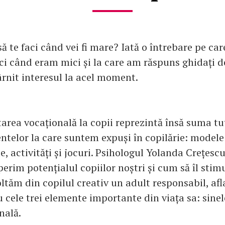
 să te faci când vei fi mare? Iată o întrebare pe car
ci când eram mici și la care am răspuns ghidați de
ârnit interesul la acel moment.
tarea vocațională la copii reprezintă însă suma tu
ntelor la care suntem expuși în copilărie: modele
e, activități și jocuri. Psihologul Yolanda Crețesc
rim potențialul copiilor noștri și cum să îl stim
ltăm din copilul creativ un adult responsabil, afl
cele trei elemente importante din viața sa: sinele
nală.