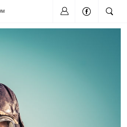
Nu ai cont?
Inregistreaza-
UM