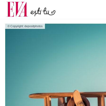
menopauză și când ar t
Carieră
la medic
Actualitate
© Copyright: depositphotos