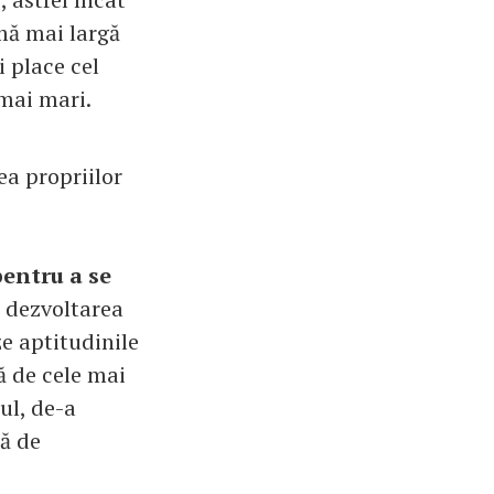
amă mai largă
i place cel
 mai mari.
ea propriilor
pentru a se
e dezvoltarea
ze aptitudinile
ă de cele mai
ul, de-a
ză de