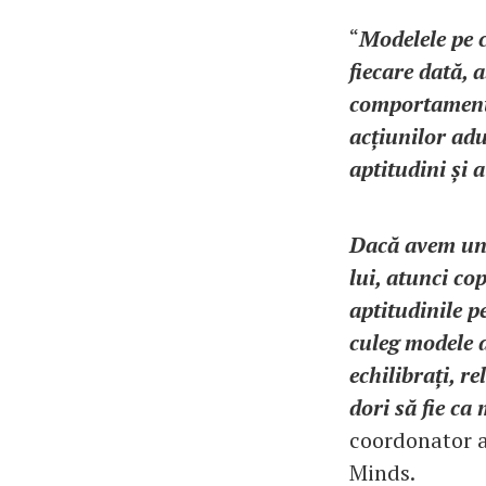
“
Modelele pe c
fiecare dată, 
comportamenta
acțiunilor adu
aptitudini și 
Dacă avem un p
lui, atunci cop
aptitudinile pe
culeg modele d
echilibrați, re
dori să fie ca
coordonator a
Minds.