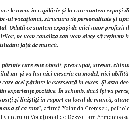
are le avem în copilărie și la care suntem expuși d
abc-ul vocațional, structura de personalitate și tip
l. Odată ce suntem expuși de mici unor profesii d
lților, ne vom canaliza sau vom alege să reținem în
atitudini față de muncă.
ărinte care este obosit, preocupat, stresat, chin
ilul nu-și va lua nici meseria ca model, nici abilită
 care acel părinte le exersează în exces. Și asta deo
in experiențe pozitive. În schimb, dacă își va perce
laxați și liniștiți în raport cu locul de muncă, atunci
 mama și ca tata
”, afirmă Yolanda Crețescu, psiholo
l Centrului Vocațional de Dezvoltare Armonioas