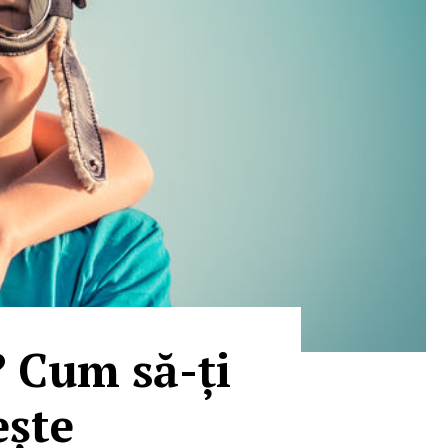
? Cum să-ți
ește