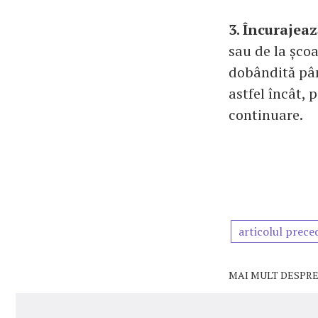
3. Încurajeaz
sau de la școa
dobândită pân
astfel încât, 
continuare.
articolul prece
MAI MULT DESPRE