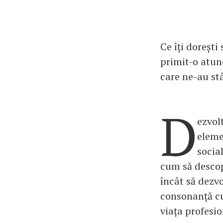
Ce îți dorești
primit-o atun
care ne-au st
D
ezvol
eleme
social
cum să descope
încât să dezvo
consonanță cu 
viața profesio