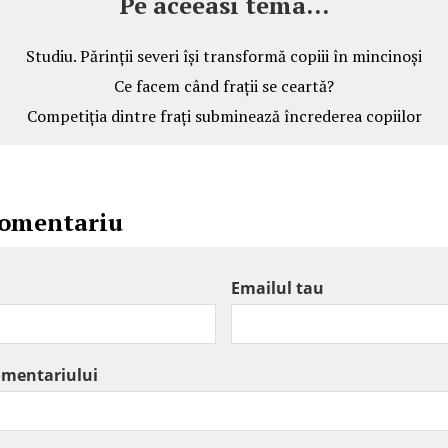
Pe aceeasi tema...
Studiu. Părinții severi își transformă copiii în mincinoși
Ce facem când frații se ceartă?
Competiția dintre frați subminează încrederea copiilor
comentariu
Emailul tau
omentariului