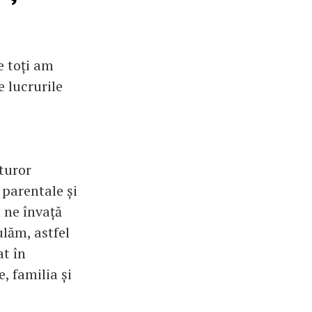
e toți am
 lucrurile
turor
 parentale și
u ne învață
ulăm, astfel
at în
, familia și