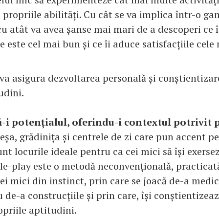
e propriile abilități. Cu cât se va implica într-o g
 cu atât va avea șanse mai mari de a descoperi ce î
e este cel mai bun și ce îi aduce satisfacțiile cele
 va asigura dezvoltarea personală și conștientizar
udini.
-i potențialul, oferindu-i contextul potrivit 
eșa, grădinița și centrele de zi care pun accent p
nt locurile ideale pentru ca cei mici să își exerse
le-play este o metodă neconvențională, practicat
ei mici din instinct, prin care se joacă de-a medic
de-a construcțiile și prin care, își conștientizea
priile aptitudini.