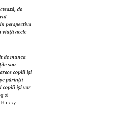
ictează, de
arul
in perspectiva
 viață acele
uit de munca
țile sau
arece copiii își
pe părinții
 copiii își vor
g și
ă Happy