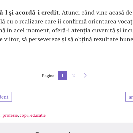
ă-l și acordă-i credit.
Atunci când vine acasă de 
lă cu o realizare care îi confirmă orientarea voca
ă în acel moment, oferă-i atenția cuvenită și înc
pe viitor, să persevereze și să obțină rezultate bune
1
2
Pagina:
dent
ar
:
profesie
,
copii
,
educatie