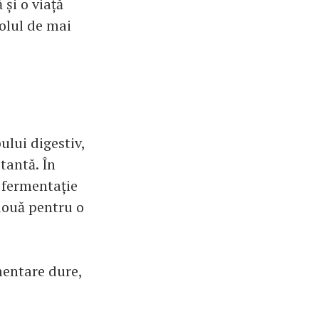
 și o viață
colul de mai
lui digestiv,
tantă. În
 fermentație
 două pentru o
mentare dure,