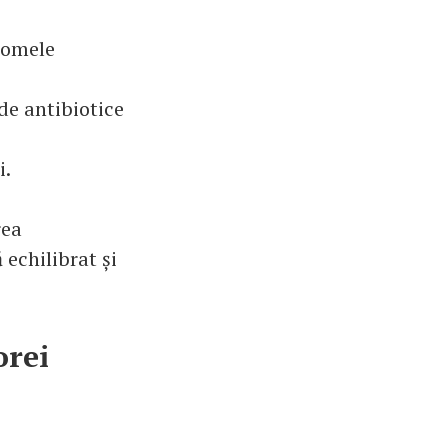
tomele
de antibiotice
i.
rea
 echilibrat și
orei