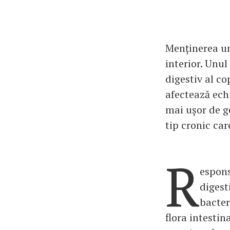
Menținerea un
interior. Unu
digestiv al co
afectează echi
mai ușor de ge
tip cronic car
R
espons
digest
bacter
flora intesti