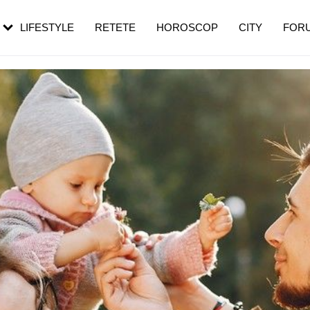
rebui să mergi
și 60 de ani. De ce te trezești mai des
pe măsură ce înaintezi în vârstă
LIFESTYLE
RETETE
HOROSCOP
CITY
FOR