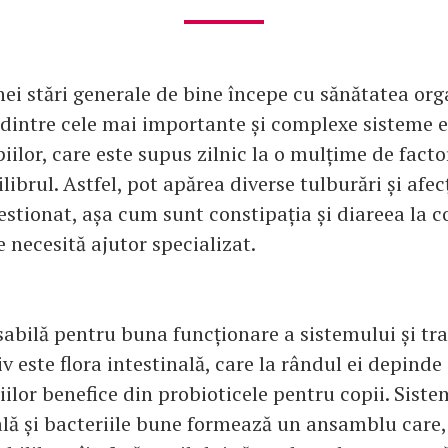
ei stări generale de bine începe cu sănătatea org
l dintre cele mai importante și complexe sisteme 
piilor, care este supus zilnic la o mulțime de factor
librul. Astfel, pot apărea diverse tulburări și afec
stionat, așa cum sunt constipația și diareea la co
e necesită ajutor specializat.
abilă pentru buna funcționare a sistemului și tra
iv este flora intestinală, care la rândul ei depind
iilor benefice din probioticele pentru copii. Siste
nală și bacteriile bune formează un ansamblu care