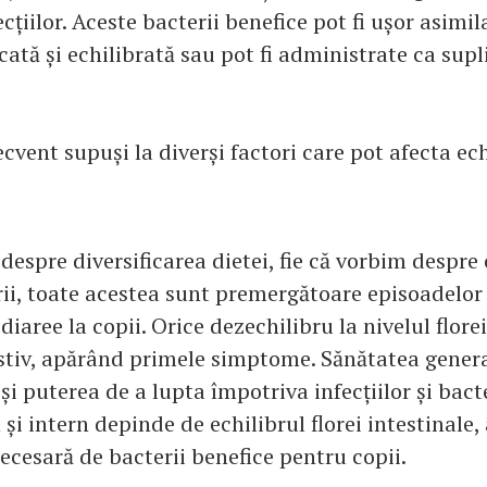
cțiilor. Aceste bacterii benefice pot fi ușor asimil
icată și echilibrată sau pot fi administrate ca sup
ecvent supuși la diverși factori care pot afecta ech
despre diversificarea dietei, fie că vorbim despre
rii, toate acestea sunt premergătoare episoadelor
 diaree la copii. Orice dezechilibru la nivelul flor
stiv, apărând primele simptome. Sănătatea genera
i puterea de a lupta împotriva infecțiilor și bacte
și intern depinde de echilibrul florei intestinale,
ecesară de bacterii benefice pentru copii.