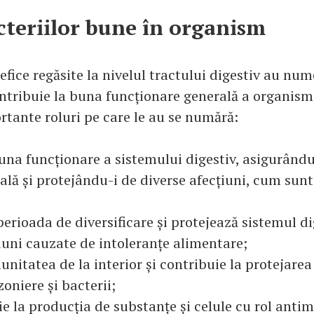
cteriilor bune în organism
efice regăsite la nivelul tractului digestiv au nu
ontribuie la buna funcționare generală a organism
rtante roluri pe care le au se numără:
 funcționare a sistemului digestiv, asigurându-
lă și protejându-i de diverse afecțiuni, cum sunt
rioada de diversificare și protejează sistemul di
țiuni cauzate de intoleranțe alimentare;
itatea de la interior și contribuie la protejare
zoniere și bacterii;
la producția de substanțe și celule cu rol antim