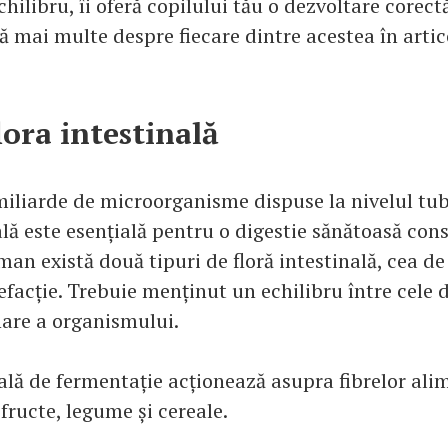
hilibru, îi oferă copilului tău o dezvoltare corectă
ă mai multe despre fiecare dintre acestea în arti
lora intestinală
iliarde de microorganisme dispuse la nivelul tubu
ală este esențială pentru o digestie sănătoasă cons
an există două tipuri de floră intestinală, cea de
efacție. Trebuie menținut un echilibru între cele
are a organismului.
nală de fermentație acționează asupra fibrelor ali
fructe, legume și cereale.