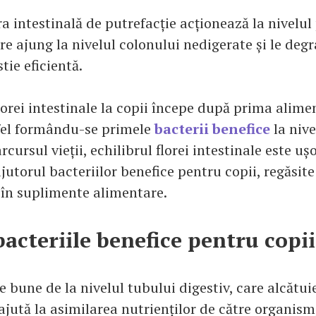
ra intestinală de putrefacție acționează la nivelul
re ajung la nivelul colonului nedigerate și le deg
tie eficientă.
orei intestinale la copii începe după prima alime
tfel formându-se primele
bacterii benefice
la nive
rcursul vieții, echilibrul florei intestinale este uș
utorul bacteriilor benefice pentru copii, regăsite
 în suplimente alimentare.
bacteriile benefice pentru copii
e bune de la nivelul tubului digestiv, care alcătui
 ajută la asimilarea nutrienților de către organis