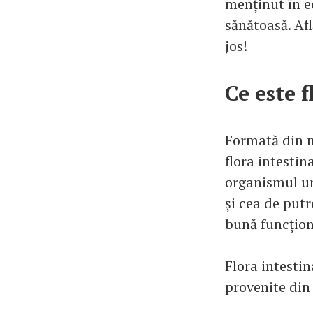
menținut în ec
sănătoasă. Afl
jos!
Ce este f
Formată din m
flora intestin
organismul um
și cea de putr
bună funcțion
Flora intesti
provenite din 