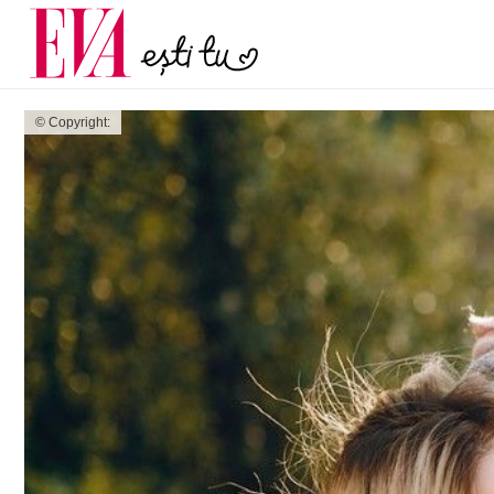
menopauză și când ar t
Carieră
la medic
Actualitate
© Copyright: