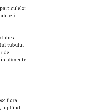
 particulelor
radează
ntație a
lul tubului
or de
 în alimente
esc flora
m, luptând