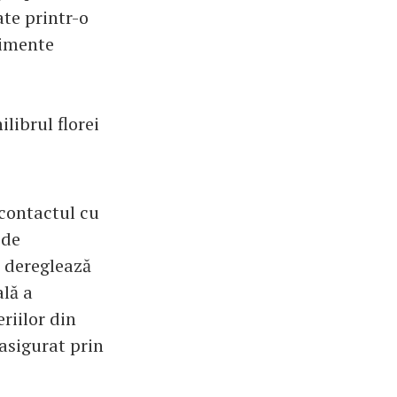
ate printr-o
limente
ilibrul florei
 contactul cu
 de
ei dereglează
lă a
riilor din
 asigurat prin