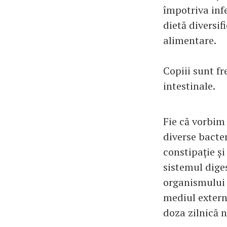
împotriva infe
dietă diversif
alimentare.
Copiii sunt fr
intestinale.
Fie că vorbim 
diverse bacte
constipație și
sistemul dige
organismului ș
mediul extern 
doza zilnică n