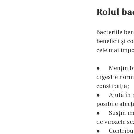
Rolul ba
Bacteriile ben
beneficii și c
cele mai impo
● Mențin buna
digestie norma
constipația;
● Ajută în pe
posibile afec
● Susțin imun
de virozele se
● Contribuie 