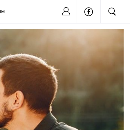
Nu ai cont?
Inregistreaza-
UM