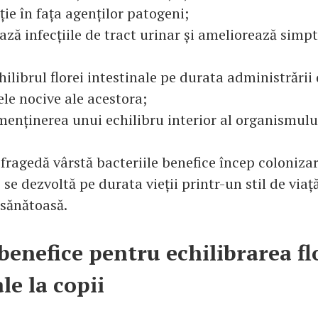
ie în fața agenților patogeni;
 infecțiile de tract urinar și ameliorează simp
librul florei intestinale pe durata administrării 
ele nocive ale acestora;
nținerea unui echilibru interior al organismulu
 fragedă vârstă bacteriile benefice încep coloniza
i se dezvoltă pe durata vieții printr-un stil de viață
 sănătoasă.
 benefice pentru echilibrarea fl
le la copii