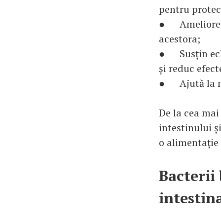
pentru protecț
● Ameliorează
acestora;
● Susțin echi
și reduc efect
● Ajută la me
De la cea mai
intestinului ș
o alimentație
Bacterii
intestina