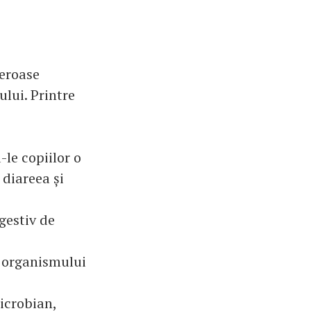
meroase
ului. Printre
le copiilor o
 diareea și
gestiv de
a organismului
icrobian,