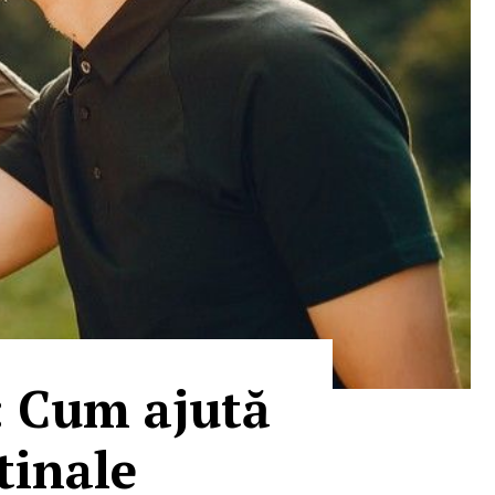
i: Cum ajută
stinale