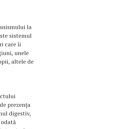
anismului la
este sistemul
i care îi
țiuni, unele
pii, altele de
ctului
e de prezența
mul digestiv,
, odată