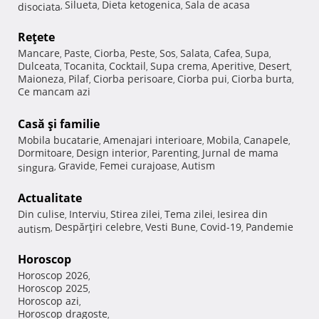
Silueta
Dieta ketogenica
Sala de acasa
disociata
,
,
,
Reţete
Mancare
Paste
Ciorba
Peste
Sos
Salata
Cafea
Supa
,
,
,
,
,
,
,
,
Dulceata
Tocanita
Cocktail
Supa crema
Aperitive
Desert
,
,
,
,
,
,
Maioneza
Pilaf
Ciorba perisoare
Ciorba pui
Ciorba burta
,
,
,
,
,
Ce mancam azi
Casă şi familie
Mobila bucatarie
Amenajari interioare
Mobila
Canapele
,
,
,
,
Dormitoare
Design interior
Parenting
Jurnal de mama
,
,
,
Gravide
Femei curajoase
Autism
singura
,
,
,
Actualitate
Din culise
Interviu
Stirea zilei
Tema zilei
Iesirea din
,
,
,
,
Despărţiri celebre
Vesti Bune
Covid-19
Pandemie
autism
,
,
,
,
Horoscop
Horoscop 2026
,
Horoscop 2025
,
Horoscop azi
,
Horoscop dragoste
,