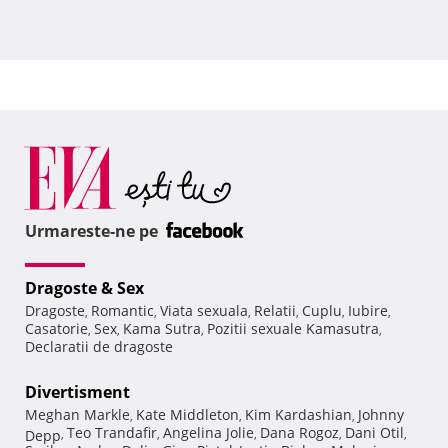
Urmareste-ne pe
Dragoste & Sex
Dragoste
Romantic
Viata sexuala
Relatii
Cuplu
Iubire
,
,
,
,
,
,
Casatorie
Sex
Kama Sutra
Pozitii sexuale Kamasutra
,
,
,
,
Declaratii de dragoste
Divertisment
Meghan Markle
Kate Middleton
Kim Kardashian
Johnny
,
,
,
Teo Trandafir
Angelina Jolie
Dana Rogoz
Dani Otil
Depp
,
,
,
,
,