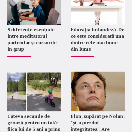
5 diferențe esențiale
Educația finlandeză. De
între meditatorul
ce este considerată una
particular și cursurile
dintre cele mai bune
în grup
din lume
Câteva secunde de
Elon, supărat pe Nolan:
groază pentru un tată:
"şi-a pierdut
fiica lui de 3 ani a prins
integritatea". Are