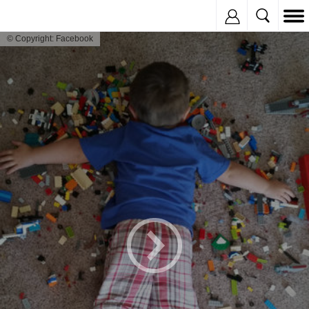
Inregistreaza
© Copyright: Facebook