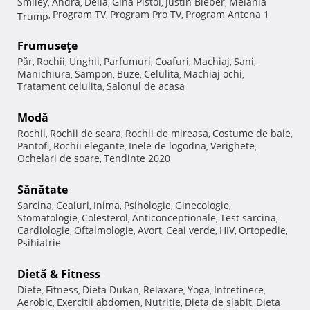
Smiley
Andra
Delia
Gina Pistol
Justin Bieber
Melania
,
,
,
,
,
Program TV
Program Pro TV
Program Antena 1
Trump
,
,
,
Frumuseţe
Păr
Rochii
Unghii
Parfumuri
Coafuri
Machiaj
Sani
,
,
,
,
,
,
,
Manichiura
Sampon
Buze
Celulita
Machiaj ochi
,
,
,
,
,
Tratament celulita
Salonul de acasa
,
Modă
Rochii
Rochii de seara
Rochii de mireasa
Costume de baie
,
,
,
,
Pantofi
Rochii elegante
Inele de logodna
Verighete
,
,
,
,
Ochelari de soare
Tendinte 2020
,
Sănătate
Sarcina
Ceaiuri
Inima
Psihologie
Ginecologie
,
,
,
,
,
Stomatologie
Colesterol
Anticonceptionale
Test sarcina
,
,
,
,
Cardiologie
Oftalmologie
Avort
Ceai verde
HIV
Ortopedie
,
,
,
,
,
,
Psihiatrie
Dietă & Fitness
Diete
Fitness
Dieta Dukan
Relaxare
Yoga
Intretinere
,
,
,
,
,
,
Aerobic
Exercitii abdomen
Nutritie
Dieta de slabit
Dieta
,
,
,
,