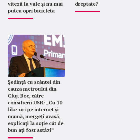
viteză la vale și nu mai
dreptate?
putea opri bicicleta
Ședință cu scântei din
cauza metroului din
Cluj. Boc, către
consilierii USR: „Cu 10
like-uri pe internet și
mamă, mergeți acasă,
explicați la soție cât de
bun ați fost astăzi”