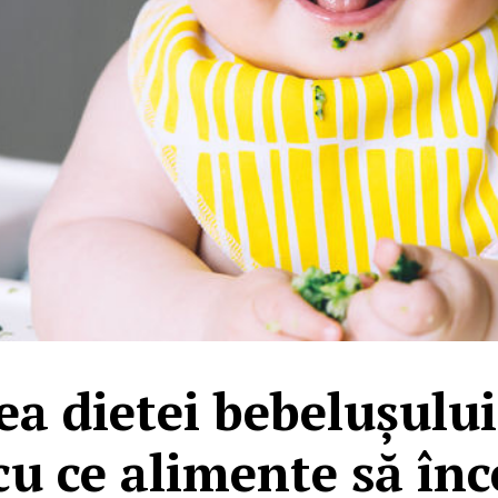
rea dietei bebelușulu
 cu ce alimente să înc