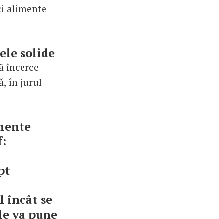
ci alimente
ele solide
să încerce
, în jurul
imente
f:
pt
l încât se
 le va pune