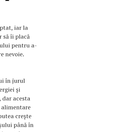
tat, iar la
 să îi placă
ului pentru a-
re nevoie.
i în jurul
rgiei și
, dar acesta
i alimentare
 putea crește
șului până în