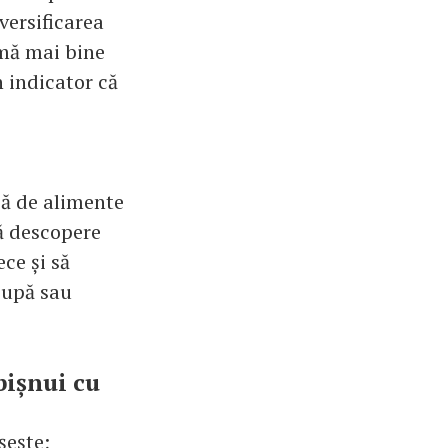
versificarea
rmă mai bine
 indicator că
că de alimente
să descopere
ece și să
supă sau
bișnui cu
șește;