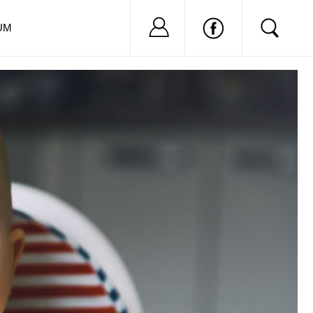
Nu ai cont?
Inregistreaza-
UM