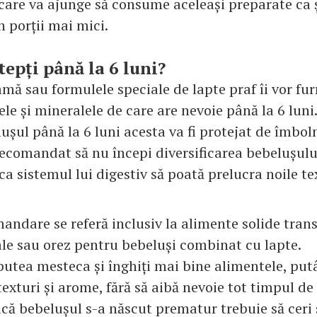
are va ajunge să consume aceleași preparate ca ș
în porții mai mici.
tepți până la 6 luni?
mă sau formulele speciale de lapte praf îi vor fur
le și mineralele de care are nevoie până la 6 luni
ușul până la 6 luni acesta va fi protejat de îmboln
e recomandat să nu începi diversificarea bebelușul
ca sistemul lui digestiv să poată prelucra noile te
andare se referă inclusiv la alimente solide tran
eale sau orez pentru bebeluși combinat cu lapte.
putea mesteca și înghiți mai bine alimentele, pu
 texturi și arome, fără să aibă nevoie tot timpul de
acă bebelușul s-a născut prematur trebuie să ceri 