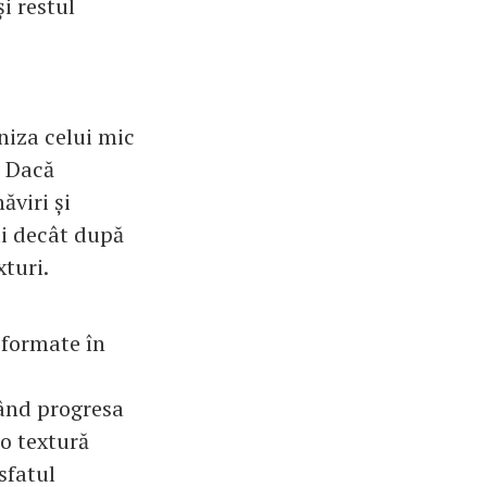
i restul
niza celui mic
. Dacă
ăviri și
ui decât după
xturi.
sformate în
tând progresa
 o textură
sfatul