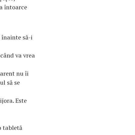
va întoarce
 înainte să-i
 când va vrea
parent nu îi
ul să se
ijora. Este
o tabletă