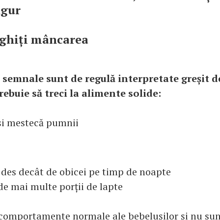
ngur
nghiți mâncarea
semnale sunt de regulă interpretate greșit de
rebuie să treci la alimente solide:
își mestecă pumnii
 des decât de obicei pe timp de noapte
de mai multe porții de lapte
comportamente normale ale bebelușilor și nu su