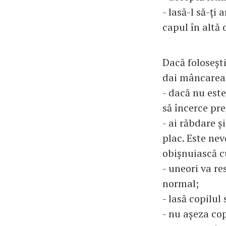
- lasă-l să-ți
capul în altă d
Dacă folosești
dai mâncarea.
- dacă nu este
să încerce pre
- ai răbdare ș
plac. Este ne
obișnuiască c
- uneori va re
normal;
- lasă copilul
- nu așeza cop