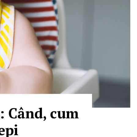
i: Când, cum
epi