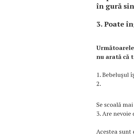
în gură si
3. Poate î
Următoarele 
nu arată că t
1. Bebelușul 
2.
Se scoală mai
3. Are nevoie 
Acestea sunt 