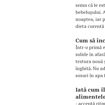
semn că le es
bebelușului. 
noaptea, iar 
dieta curentă 
Cum să înc
Într-o primă 
solide în afar
textura nouă ș
înghită. Nu a
sosuri în apa 
Iată cum îl
alimentele
- acceptă ritm