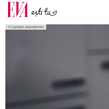
și 60 de ani. De ce te t
Carieră
pe măsură ce înaintez
Actualitate
© Copyright: depositphotos