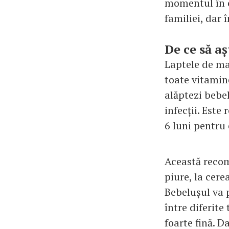
momentul în c
familiei, dar 
De ce să aș
Laptele de ma
toate vitamine
alăptezi bebel
infecții. Est
6 luni pentru 
Această recom
piure, la cer
Bebelușul va 
între diferite
foarte fină. D