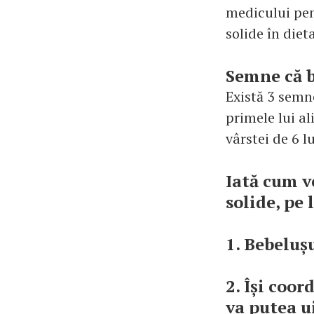
medicului pen
solide în dieta
Semne că b
Există 3 semne
primele lui al
vârstei de 6 lu
Iată cum v
solide, pe
1. Bebelușu
2. Își coor
va putea ui