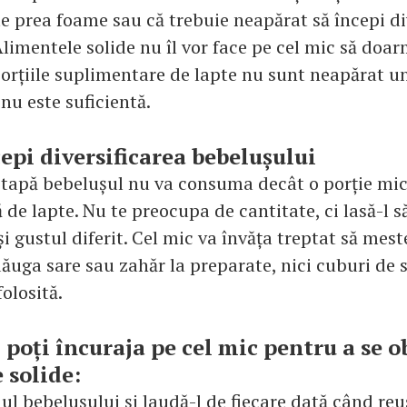
te prea foame sau că trebuie neapărat să începi di
Alimentele solide nu îl vor face pe cel mic să doa
porțiile suplimentare de lapte nu sunt neapărat un
nu este suficientă.
epi diversificarea bebelușului
etapă bebelușul nu va consuma decât o porție mi
ă de lapte. Nu te preocupa de cantitate, ci lasă-l 
i gustul diferit. Cel mic va învăța treptat să mest
dăuga sare sau zahăr la preparate, nici cuburi de 
folosită.
 poți încuraja pe cel mic pentru a se o
 solide:
ul bebelușului și laudă-l de fiecare dată când reu