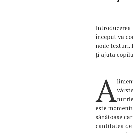
Introducerea a
început va con
noile texturi.
ți ajuta copil
A
liment
vârste
nutrie
este momentul
sănătoase care
cantitatea de