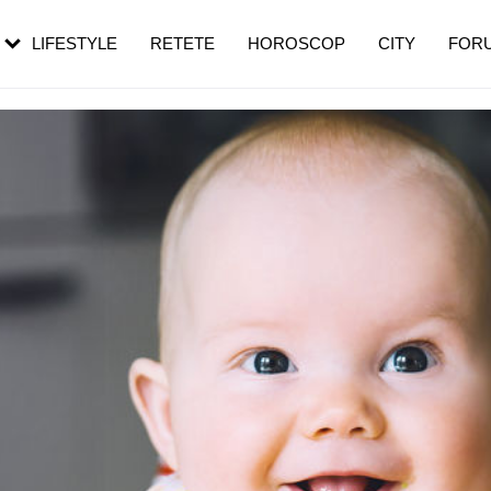
rezești mai des
Cât durează, cum te pregătești și cât
i în vârstă
de dureroasă este investigația
LIFESTYLE
RETETE
HOROSCOP
CITY
FOR