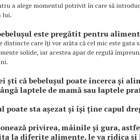
tru a alege momentul potrivit în care să introdu
 lui.
ebelușul este pregătit pentru aliment
 distincte care îți vor arăta că cel mic este gata 
imente solide, iar acestea apar de regulă împreună
ni.
ei ști că bebelușul poate încerca și al
 lângă laptele de mamă sau laptele pra
l poate sta așezat și își ține capul dre
donează privirea, mâinile și gura, astfe
ta la diferite alimente, le va ridica și