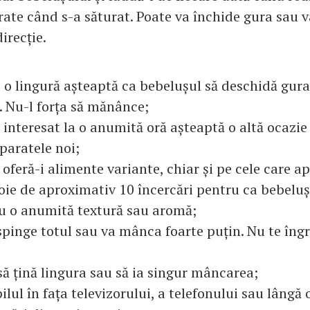
 arate când s-a săturat. Poate va închide gura sau 
irecție.
 o lingură așteaptă ca bebelușul să deschidă gura
 Nu-l forța să mănânce;
 interesat la o anumită oră așteaptă o altă ocazie
paratele noi;
i oferă-i alimente variante, chiar și pe cele care a
voie de aproximativ 10 încercări pentru ca bebeluș
u o anumită textură sau aromă;
spinge totul sau va mânca foarte puțin. Nu te îngr
 să țină lingura sau să ia singur mâncarea;
ilul în fața televizorului, a telefonului sau lângă 