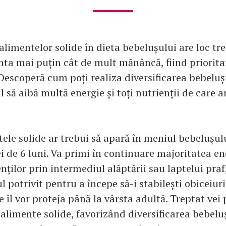
limentelor solide în dieta bebelușului are loc trep
ta mai puțin cât de mult mănâncă, fiind prioritar
 Descoperă cum poți realiza diversificarea bebeluș
ul să aibă multă energie și toți nutrienții de care a
ele solide ar trebui să apară în meniul bebelușulu
i de 6 luni. Va primi în continuare majoritatea ene
nților prin intermediul alăptării sau laptelui praf
 potrivit pentru a începe să-i stabilești obiceiur
 îl vor proteja până la vârsta adultă. Treptat vei
 alimente solide, favorizând diversificarea bebelu