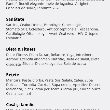
Pantofi
Rochii elegante
Inele de logodna
Verighete
,
,
,
,
Ochelari de soare
Tendinte 2020
,
Sănătate
Sarcina
Ceaiuri
Inima
Psihologie
Ginecologie
,
,
,
,
,
Stomatologie
Colesterol
Anticonceptionale
Test sarcina
,
,
,
,
Cardiologie
Oftalmologie
Avort
Ceai verde
HIV
Ortopedie
,
,
,
,
,
,
Psihiatrie
Dietă & Fitness
Diete
Fitness
Dieta Dukan
Relaxare
Yoga
Intretinere
,
,
,
,
,
,
Aerobic
Exercitii abdomen
Nutritie
Dieta de slabit
Dieta
,
,
,
,
Silueta
Dieta ketogenica
Sala de acasa
disociata
,
,
,
Reţete
Mancare
Paste
Ciorba
Peste
Sos
Salata
Cafea
Supa
,
,
,
,
,
,
,
,
Dulceata
Tocanita
Cocktail
Supa crema
Aperitive
Desert
,
,
,
,
,
,
Maioneza
Pilaf
Ciorba perisoare
Ciorba pui
Ciorba burta
,
,
,
,
,
Ce mancam azi
Casă şi familie