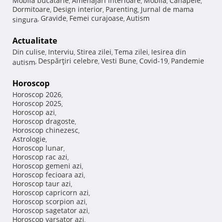
Mobila bucatarie
Amenajari interioare
Mobila
Canapele
,
,
,
,
Dormitoare
Design interior
Parenting
Jurnal de mama
,
,
,
Gravide
Femei curajoase
Autism
singura
,
,
,
Actualitate
Din culise
Interviu
Stirea zilei
Tema zilei
Iesirea din
,
,
,
,
Despărţiri celebre
Vesti Bune
Covid-19
Pandemie
autism
,
,
,
,
Horoscop
Horoscop 2026
,
Horoscop 2025
,
Horoscop azi
,
Horoscop dragoste
,
Horoscop chinezesc
,
Astrologie
,
Horoscop lunar
,
Horoscop rac azi
,
Horoscop gemeni azi
,
Horoscop fecioara azi
,
Horoscop taur azi
,
Horoscop capricorn azi
,
Horoscop scorpion azi
,
Horoscop sagetator azi
,
Horoscop varsator azi
,