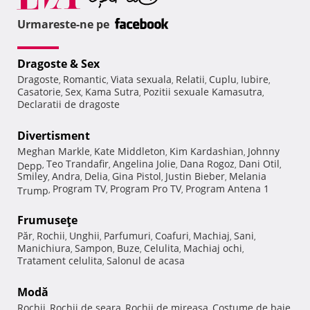
Urmareste-ne pe
Dragoste & Sex
Dragoste
Romantic
Viata sexuala
Relatii
Cuplu
Iubire
,
,
,
,
,
,
Casatorie
Sex
Kama Sutra
Pozitii sexuale Kamasutra
,
,
,
,
Declaratii de dragoste
Divertisment
Meghan Markle
Kate Middleton
Kim Kardashian
Johnny
,
,
,
Teo Trandafir
Angelina Jolie
Dana Rogoz
Dani Otil
Depp
,
,
,
,
,
Smiley
Andra
Delia
Gina Pistol
Justin Bieber
Melania
,
,
,
,
,
Program TV
Program Pro TV
Program Antena 1
Trump
,
,
,
Frumuseţe
Păr
Rochii
Unghii
Parfumuri
Coafuri
Machiaj
Sani
,
,
,
,
,
,
,
Manichiura
Sampon
Buze
Celulita
Machiaj ochi
,
,
,
,
,
Tratament celulita
Salonul de acasa
,
Modă
Rochii
Rochii de seara
Rochii de mireasa
Costume de baie
,
,
,
,