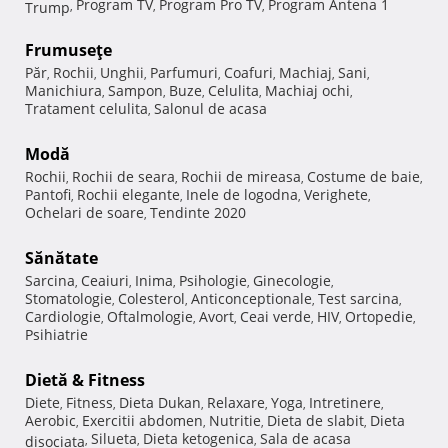
Program TV
Program Pro TV
Program Antena 1
Trump
,
,
,
Frumuseţe
Păr
Rochii
Unghii
Parfumuri
Coafuri
Machiaj
Sani
,
,
,
,
,
,
,
Manichiura
Sampon
Buze
Celulita
Machiaj ochi
,
,
,
,
,
Tratament celulita
Salonul de acasa
,
Modă
Rochii
Rochii de seara
Rochii de mireasa
Costume de baie
,
,
,
,
Pantofi
Rochii elegante
Inele de logodna
Verighete
,
,
,
,
Ochelari de soare
Tendinte 2020
,
Sănătate
Sarcina
Ceaiuri
Inima
Psihologie
Ginecologie
,
,
,
,
,
Stomatologie
Colesterol
Anticonceptionale
Test sarcina
,
,
,
,
Cardiologie
Oftalmologie
Avort
Ceai verde
HIV
Ortopedie
,
,
,
,
,
,
Psihiatrie
Dietă & Fitness
Diete
Fitness
Dieta Dukan
Relaxare
Yoga
Intretinere
,
,
,
,
,
,
Aerobic
Exercitii abdomen
Nutritie
Dieta de slabit
Dieta
,
,
,
,
Silueta
Dieta ketogenica
Sala de acasa
disociata
,
,
,