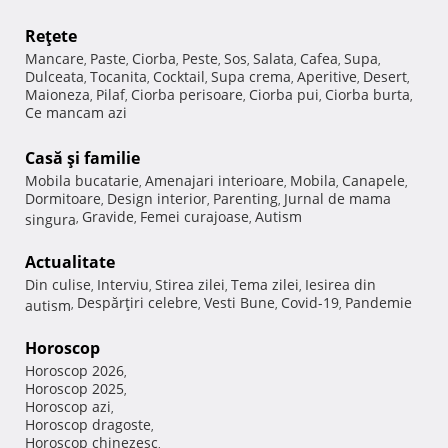
Reţete
Mancare
Paste
Ciorba
Peste
Sos
Salata
Cafea
Supa
,
,
,
,
,
,
,
,
Dulceata
Tocanita
Cocktail
Supa crema
Aperitive
Desert
,
,
,
,
,
,
Maioneza
Pilaf
Ciorba perisoare
Ciorba pui
Ciorba burta
,
,
,
,
,
Ce mancam azi
Casă şi familie
Mobila bucatarie
Amenajari interioare
Mobila
Canapele
,
,
,
,
Dormitoare
Design interior
Parenting
Jurnal de mama
,
,
,
Gravide
Femei curajoase
Autism
singura
,
,
,
Actualitate
Din culise
Interviu
Stirea zilei
Tema zilei
Iesirea din
,
,
,
,
Despărţiri celebre
Vesti Bune
Covid-19
Pandemie
autism
,
,
,
,
Horoscop
Horoscop 2026
,
Horoscop 2025
,
Horoscop azi
,
Horoscop dragoste
,
Horoscop chinezesc
,