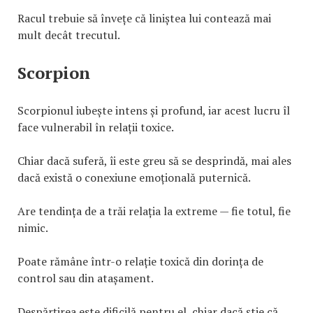
Racul trebuie să învețe că liniștea lui contează mai
mult decât trecutul.
Scorpion
Scorpionul iubește intens și profund, iar acest lucru îl
face vulnerabil în relații toxice.
Chiar dacă suferă, îi este greu să se desprindă, mai ales
dacă există o conexiune emoțională puternică.
Are tendința de a trăi relația la extreme — fie totul, fie
nimic.
Poate rămâne într-o relație toxică din dorința de
control sau din atașament.
Despărțirea este dificilă pentru el, chiar dacă știe că