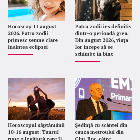
Horoscop 11 august
Patru zodii ies definitiv
2026. Patru zodii
dintr-o perioadă grea.
primesc semne clare
Din august 2026, viața
înaintea eclipsei
lor începe să se
schimbe în bine
Horoscopul săptămânii
Ședință cu scântei din
10-16 august: Taurul
cauza metroului din
rupe o legătură care îl
Cluj. Boc, către