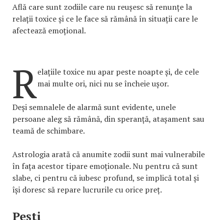
Află care sunt zodiile care nu reușesc să renunțe la
relații toxice și ce le face să rămână în situații care le
afectează emoțional.
R
elațiile toxice nu apar peste noapte și, de cele
mai multe ori, nici nu se încheie ușor.
Deși semnalele de alarmă sunt evidente, unele
persoane aleg să rămână, din speranță, atașament sau
teamă de schimbare.
Astrologia arată că anumite zodii sunt mai vulnerabile
în fața acestor tipare emoționale. Nu pentru că sunt
slabe, ci pentru că iubesc profund, se implică total și
își doresc să repare lucrurile cu orice preț.
Pești