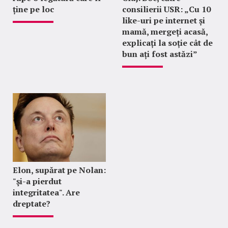
ține pe loc
consilierii USR: „Cu 10
like-uri pe internet și
mamă, mergeți acasă,
explicați la soție cât de
bun ați fost astăzi”
Elon, supărat pe Nolan:
"şi-a pierdut
integritatea". Are
dreptate?