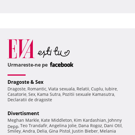
Urmareste-ne pe
Dragoste & Sex
Dragoste
Romantic
Viata sexuala
Relatii
Cuplu
Iubire
,
,
,
,
,
,
Casatorie
Sex
Kama Sutra
Pozitii sexuale Kamasutra
,
,
,
,
Declaratii de dragoste
Divertisment
Meghan Markle
Kate Middleton
Kim Kardashian
Johnny
,
,
,
Teo Trandafir
Angelina Jolie
Dana Rogoz
Dani Otil
Depp
,
,
,
,
,
Smiley
Andra
Delia
Gina Pistol
Justin Bieber
Melania
,
,
,
,
,