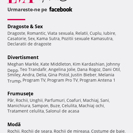
Urmareste-ne pe
Dragoste & Sex
Dragoste
Romantic
Viata sexuala
Relatii
Cuplu
Iubire
,
,
,
,
,
,
Casatorie
Sex
Kama Sutra
Pozitii sexuale Kamasutra
,
,
,
,
Declaratii de dragoste
Divertisment
Meghan Markle
Kate Middleton
Kim Kardashian
Johnny
,
,
,
Teo Trandafir
Angelina Jolie
Dana Rogoz
Dani Otil
Depp
,
,
,
,
,
Smiley
Andra
Delia
Gina Pistol
Justin Bieber
Melania
,
,
,
,
,
Program TV
Program Pro TV
Program Antena 1
Trump
,
,
,
Frumuseţe
Păr
Rochii
Unghii
Parfumuri
Coafuri
Machiaj
Sani
,
,
,
,
,
,
,
Manichiura
Sampon
Buze
Celulita
Machiaj ochi
,
,
,
,
,
Tratament celulita
Salonul de acasa
,
Modă
Rochii
Rochii de seara
Rochii de mireasa
Costume de baie
,
,
,
,