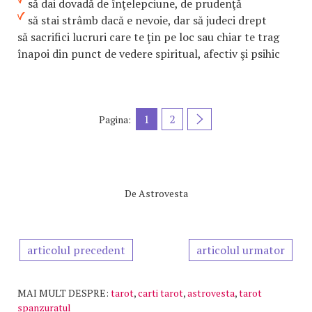
să dai dovadă de înţelepciune, de prudenţă
să stai strâmb dacă e nevoie, dar să judeci drept
să sacrifici lucruri care te ţin pe loc sau chiar te trag
înapoi din punct de vedere spiritual, afectiv şi psihic
1
2
Pagina:
De
Astrovesta
articolul precedent
articolul urmator
MAI MULT DESPRE:
tarot
,
carti tarot
,
astrovesta
,
tarot
spanzuratul