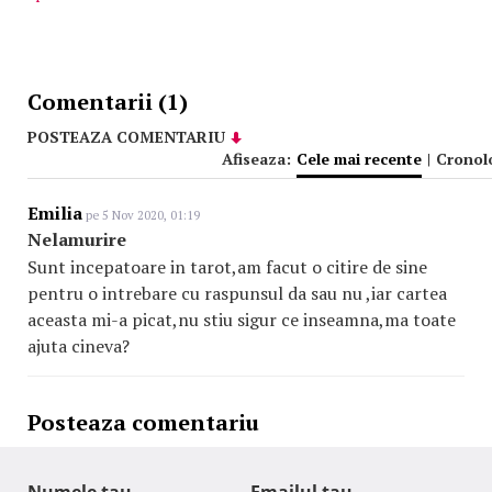
Comentarii (1)
POSTEAZA COMENTARIU
Afiseaza:
Cele mai recente
|
Cronol
Emilia
pe 5 Nov 2020, 01:19
Nelamurire
Sunt incepatoare in tarot,am facut o citire de sine
pentru o intrebare cu raspunsul da sau nu ,iar cartea
aceasta mi-a picat,nu stiu sigur ce inseamna,ma toate
ajuta cineva?
Posteaza comentariu