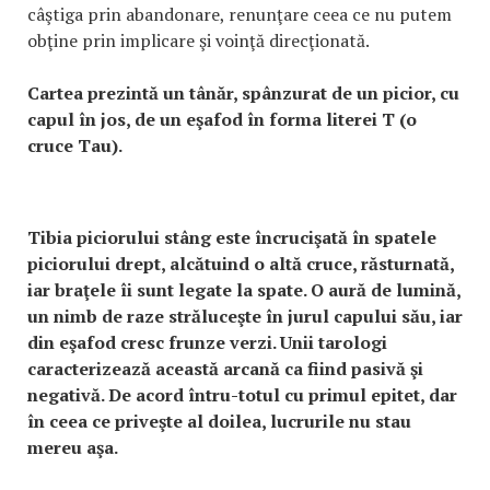
câştiga prin abandonare, renunţare ceea ce nu putem
obţine prin implicare şi voinţă direcţionată.
Cartea prezintă un tânăr, spânzurat de un picior, cu
capul în jos, de un eşafod în forma literei T (o
cruce Tau).
Tibia piciorului stâng este încrucişată în spatele
piciorului drept, alcătuind o altă cruce, răsturnată,
iar braţele îi sunt legate la spate. O aură de lumină,
un nimb de raze străluceşte în jurul capului său, iar
din eşafod cresc frunze verzi. Unii tarologi
caracterizează această arcană ca fiind pasivă şi
negativă. De acord întru-totul cu primul epitet, dar
în ceea ce priveşte al doilea, lucrurile nu stau
mereu aşa.