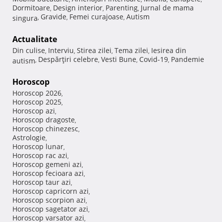
Dormitoare
Design interior
Parenting
Jurnal de mama
,
,
,
Gravide
Femei curajoase
Autism
singura
,
,
,
Actualitate
Din culise
Interviu
Stirea zilei
Tema zilei
Iesirea din
,
,
,
,
Despărţiri celebre
Vesti Bune
Covid-19
Pandemie
autism
,
,
,
,
Horoscop
Horoscop 2026
,
Horoscop 2025
,
Horoscop azi
,
Horoscop dragoste
,
Horoscop chinezesc
,
Astrologie
,
Horoscop lunar
,
Horoscop rac azi
,
Horoscop gemeni azi
,
Horoscop fecioara azi
,
Horoscop taur azi
,
Horoscop capricorn azi
,
Horoscop scorpion azi
,
Horoscop sagetator azi
,
Horoscop varsator azi
,