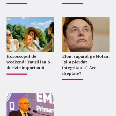
Horoscopul de
Elon, supărat pe Nolan:
weekend: Taurii iau o
"şi-a pierdut
decizie importantă
integritatea". Are
dreptate?