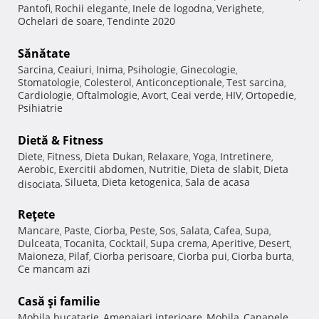
Pantofi
Rochii elegante
Inele de logodna
Verighete
,
,
,
,
Ochelari de soare
Tendinte 2020
,
Sănătate
Sarcina
Ceaiuri
Inima
Psihologie
Ginecologie
,
,
,
,
,
Stomatologie
Colesterol
Anticonceptionale
Test sarcina
,
,
,
,
Cardiologie
Oftalmologie
Avort
Ceai verde
HIV
Ortopedie
,
,
,
,
,
,
Psihiatrie
Dietă & Fitness
Diete
Fitness
Dieta Dukan
Relaxare
Yoga
Intretinere
,
,
,
,
,
,
Aerobic
Exercitii abdomen
Nutritie
Dieta de slabit
Dieta
,
,
,
,
Silueta
Dieta ketogenica
Sala de acasa
disociata
,
,
,
Reţete
Mancare
Paste
Ciorba
Peste
Sos
Salata
Cafea
Supa
,
,
,
,
,
,
,
,
Dulceata
Tocanita
Cocktail
Supa crema
Aperitive
Desert
,
,
,
,
,
,
Maioneza
Pilaf
Ciorba perisoare
Ciorba pui
Ciorba burta
,
,
,
,
,
Ce mancam azi
Casă şi familie
Mobila bucatarie
Amenajari interioare
Mobila
Canapele
,
,
,
,