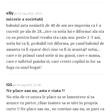
elly
pe 21 Aug 2012, 10:12
mizerie a societatii
baboiul asta nesimtit de 40 de ani are impresia ca l-a
cucerit pe ala de 28...zice ca sotia lui e diforma! ala sta
cu ea pentru bani! treaba sta cam asa: peste 2-3 ani,
sotia lui va fi, probabil tot diforma, pe cand baboiul de
amanta va fi epava! deci cine va fi in avantaj? sotia...
care e in primul rand sotie si nu gunoi, care e mama,
care e sufletul puiului ei, care creste copilul in loc sa
fuga cu unul bogat!
GG
pe 20 Aug 2012, 21:38
Ne place sau nu, asta e viata !!
Nu stiu de ce unora le place sa se lamenteze si sa
arunce cu pietre ,chiar inainte sa se uite in propria
curte !! Ne place sau nu , ne convine sau nu, se pare ca