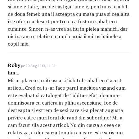
si junele tatic, are de castigat junele, pentru ca e iubit
de doua femei: una il asteapta cu masa pusa si cealalta
i se ofera ca desert pentru ca a fost un subaltern
cuminte. Sincer, n-as vrea sa fiu in pielea mamicii, dar
nici sa am o relatie cu unul caruia ii miros hainele a
copil mic.
Roby
pe 20 Aug 2012, 11:09
hm...
Mi-ar placea sa citeasca si "iubitul-subaltern" acest
articol. Cred ca i s-ar face parul maciuca vazand cum
este evaluat si catalogat de "iubita-sefa": doamna-
domnisoara cu cariera in plina ascensiune, foc de
desteapta si extrem de sexi care si-a plecat augusta
privire catre muritorul de rand din subordine! Mi-a
cam facut sila acest articol. Nu din cauza a ceea ce
relateaza, ci din cauza tonului cu care este scris: un