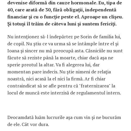
devenise diformă din cauze hormonale. Eu, tipa de
40, care arată de 30, fără obligaţii, independentă
financiar şi cu o funcţie peste el. Aproape un clişeu.
Şi totuşi îl trăim de câteva luni şi suntem fericiţi.
Nu intenţionez să-l îndepărtez pe Sorin de familia lui,
de copil. Nu ştiu ce va urma să se întâmple între el şi
Ioana şi sincer nu mă preocupă asta. Căsniciile nu sunt
făcute să reziste până la moarte, chiar dacă aşa ne
sperie preotul la altar. Va fi alegerea lui, dar
momentan pare indecis. Nu ştie nimeni de relaţia
noastră, nici acasă la el nici la firmă. Ar fi chiar
contraindicat să se afle pentru că "fraternizarea" la
locul de muncă este interzisă de regulamentul intern.
Deocamdată luăm lucrurile aşa cum vin şi ne bucurăm
de ele. Cât vor dura.