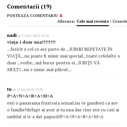
Comentarii (19)
POSTEAZA COMENTARIU
Afiseaza:
Cele mai recente
|
Cronol
nadi
pe 21 Dec 2013, 23:10
viața-i doar una!!!!!!!!
...fericit e cel ce are parte de ...IUBIRI REPETATE ÎN
VIAȚĂ...nu poate fi nimic mai special...toate celelalte-s
doar ...vorbe...mă bucur pentru ei...IUBIȚI-VĂ
MULT!...nu e nimic mai plăcut...
tu
pe 15 Iun 2013, 13:33
P>A>N>A>R>A>M>A
esti o panarama frustrata sexual.nu te gandesti ca are
o familie?defapt ai avut si tu una dar cine stie cu cati ai
umblat si ti-a dat papucii!P>A>N>A>R>A>M>A