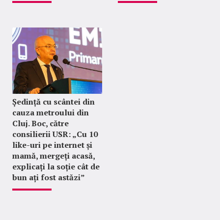
Ședință cu scântei din
cauza metroului din
Cluj. Boc, către
consilierii USR: „Cu 10
like-uri pe internet și
mamă, mergeți acasă,
explicați la soție cât de
bun ați fost astăzi”