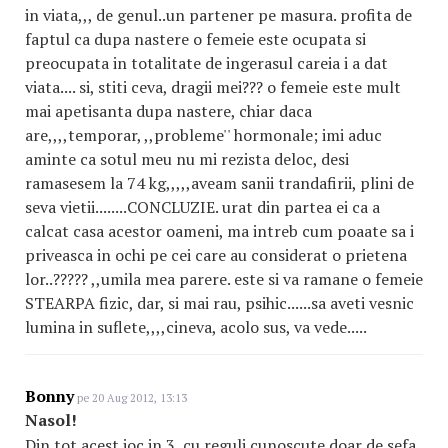
in viata,,, de genul..un partener pe masura. profita de
faptul ca dupa nastere o femeie este ocupata si
preocupata in totalitate de ingerasul careia i a dat
viata.... si, stiti ceva, dragii mei??? o femeie este mult
mai apetisanta dupa nastere, chiar daca
are,,,,temporar, ,,probleme'' hormonale; imi aduc
aminte ca sotul meu nu mi rezista deloc, desi
ramasesem la 74 kg,,,,,aveam sanii trandafirii, plini de
seva vietii........CONCLUZIE. urat din partea ei ca a
calcat casa acestor oameni, ma intreb cum poaate sa i
priveasca in ochi pe cei care au considerat o prietena
lor..????? ,,umila mea parere. este si va ramane o femeie
STEARPA fizic, dar, si mai rau, psihic......sa aveti vesnic
lumina in suflete,,,,cineva, acolo sus, va vede.....
Bonny
pe 20 Aug 2012, 13:13
Nasol!
Din tot acest joc in 3, cu reguli cunoscute doar de sefa