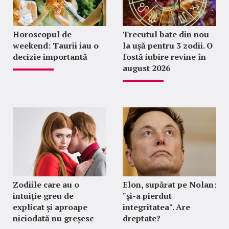
Horoscopul de
Trecutul bate din nou
weekend: Taurii iau o
la ușă pentru 3 zodii. O
decizie importantă
fostă iubire revine în
august 2026
Zodiile care au o
Elon, supărat pe Nolan:
intuiție greu de
"şi-a pierdut
explicat și aproape
integritatea". Are
niciodată nu greșesc
dreptate?