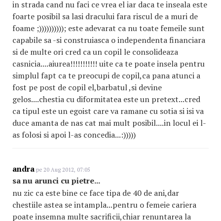
in strada cand nu faci ce vrea el iar daca te inseala este
foarte posibil sa lasi dracului fara riscul de a muri de
foame ;)))))))))); este adevarat ca nu toate femeile sunt
capabile sa -si construiasca o independenta financiara
si de multe ori cred ca un copil le consolideaza
casnicia....aiurea!!!!!!!!!!! uite ca te poate insela pentru
simplul fapt ca te preocupi de copil,ca pana atunci a
fost pe post de copil el,barbatul ,si devine
gelos....chestia cu diformitatea este un pretext...cred
ca tipul este un egoist care va ramane cu sotia si isi va
duce amanta de nas cat mai mult posibil....in locul ei l-
as folosi si apoi l-as concedia...:)))))
andra
pe 20 Aug 2012, 07:05
sa nu arunci cu pietre...
nu zic ca este bine ce face tipa de 40 de ani,dar
chestiile astea se intampla...pentru o femeie cariera
poate insemna multe sacrificii,chiar renuntarea la