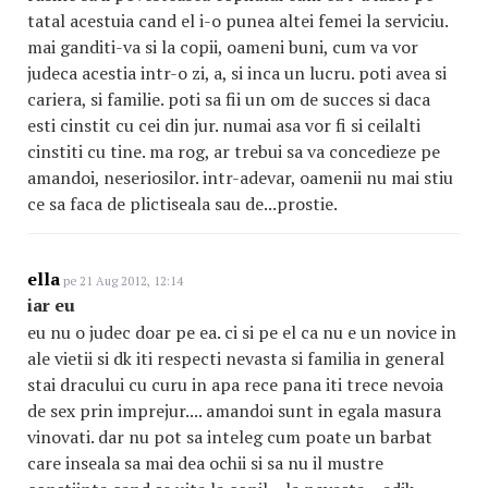
tatal acestuia cand el i-o punea altei femei la serviciu.
mai ganditi-va si la copii, oameni buni, cum va vor
judeca acestia intr-o zi, a, si inca un lucru. poti avea si
cariera, si familie. poti sa fii un om de succes si daca
esti cinstit cu cei din jur. numai asa vor fi si ceilalti
cinstiti cu tine. ma rog, ar trebui sa va concedieze pe
amandoi, neseriosilor. intr-adevar, oamenii nu mai stiu
ce sa faca de plictiseala sau de...prostie.
ella
pe 21 Aug 2012, 12:14
iar eu
eu nu o judec doar pe ea. ci si pe el ca nu e un novice in
ale vietii si dk iti respecti nevasta si familia in general
stai dracului cu curu in apa rece pana iti trece nevoia
de sex prin imprejur.... amandoi sunt in egala masura
vinovati. dar nu pot sa inteleg cum poate un barbat
care inseala sa mai dea ochii si sa nu il mustre