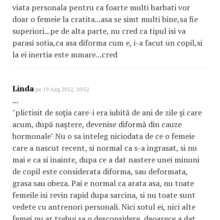
viata personala pentru ca foarte multi barbati vor
doar o femeie la cratita...asa se simt multi bine,sa fie
superiori...pe de alta parte, nu cred ca tipul isi va
parasi sotia,ca asa diforma cum e, i-a facut un copil,si
la ei inertia este mmare...cred
Linda
pe 19 Aug 2012, 10:52
...
"plictisit de soţia care-i era iubită de ani de zile şi care
acum, după naştere, devenise diformă din cauze
hormonale" Nu o sa inteleg niciodata de ce o femeie
care a nascut recent, si normal ca s-a ingrasat, si nu
mai e ca si inainte, dupa ce a dat nastere unei minuni
de copil este considerata diforma, sau deformata,
grasa sau obeza. Pai e normal ca arata asa, nu toate
femeile isi revin rapid dupa sarcina, si nu toate sunt
vedete cu antrenori personali. Nici sotul ei, nici alte
femei nu ar trebui sa o desconsidere, deoarece a dat