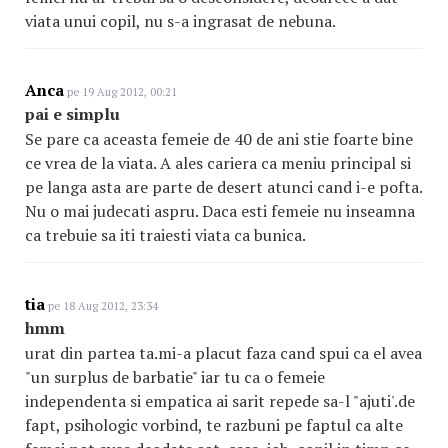
viata unui copil, nu s-a ingrasat de nebuna.
Anca
pe 19 Aug 2012, 00:21
pai e simplu
Se pare ca aceasta femeie de 40 de ani stie foarte bine
ce vrea de la viata. A ales cariera ca meniu principal si
pe langa asta are parte de desert atunci cand i-e pofta.
Nu o mai judecati aspru. Daca esti femeie nu inseamna
ca trebuie sa iti traiesti viata ca bunica.
tia
pe 18 Aug 2012, 23:34
hmm
urat din partea ta.mi-a placut faza cand spui ca el avea
"un surplus de barbatie" iar tu ca o femeie
independenta si empatica ai sarit repede sa-l "ajuti'.de
fapt, psihologic vorbind, te razbuni pe faptul ca alte