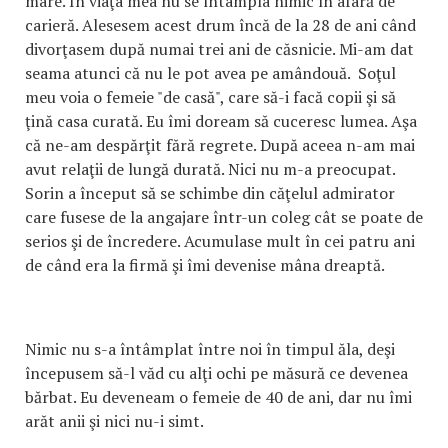
mare. În viaţa mea nu se întâmpla nimic în afară de
carieră. Alesesem acest drum încă de la 28 de ani când
divorţasem după numai trei ani de căsnicie. Mi-am dat
seama atunci că nu le pot avea pe amândouă. Soţul
meu voia o femeie "de casă", care să-i facă copii şi să
ţină casa curată. Eu îmi doream să cuceresc lumea. Aşa
că ne-am despărţit fără regrete. După aceea n-am mai
avut relaţii de lungă durată. Nici nu m-a preocupat.
Sorin a început să se schimbe din căţelul admirator
care fusese de la angajare într-un coleg cât se poate de
serios şi de încredere. Acumulase mult în cei patru ani
de când era la firmă şi îmi devenise mâna dreaptă.
Nimic nu s-a întâmplat între noi în timpul ăla, deşi
începusem să-l văd cu alţi ochi pe măsură ce devenea
bărbat. Eu deveneam o femeie de 40 de ani, dar nu îmi
arăt anii şi nici nu-i simt.