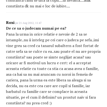
constiinta cand se uita la copil....la nevasta....adik
constiinta dk nu mai e loc de iubire....
Roxi
pe 21 Aug 2012, 11:47
De ce sa o judecam numai pe ea?
Pana la urma in orice relatie e nevoie de 2 sa se
intample..nu ii inteleg pe cei care o judeca pe sefa..imi
vine greu sa cred ca tanarul subaltern a fost fortat de
catre sefa sa se culce cu ea..sau poate el nu are propria
constiinta? sau poate se simte neglijat acasa? sau
oricare ar fi motivul un lucru e cert: el a acceptat
aceasta relatie cu toate ca stia ca acasa avea o familie,
asa ca hai sa nu mai aruncam cu noroi in femeia de
cariera, pana la urma ea este libera sa aleaga si sa
decida, nu ea este cea care are copil si familie, iar
barbatul cu familie care se complace in aceasta
situatie, pe el cum il definim? un prostut naiv si fara
constiinta? nu prea cred :)