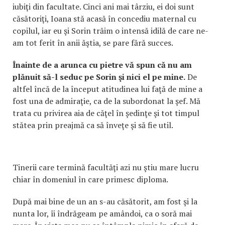
iubiţi din facultate. Cinci ani mai târziu, ei doi sunt
căsătoriţi, Ioana stă acasă în concediu maternal cu
copilul, iar eu şi Sorin trăim o intensă idilă de care ne-
am tot ferit în anii ăştia, se pare fără succes.
Înainte de a arunca cu pietre vă spun că nu am
plănuit să-l seduc pe Sorin şi nici el pe mine.
De
altfel încă de la început atitudinea lui faţă de mine a
fost una de admiraţie, ca de la subordonat la şef. Mă
trata cu privirea aia de căţel în şedinţe şi tot timpul
stătea prin preajmă ca să înveţe şi să fie util.
Tinerii care termină facultăţi azi nu ştiu mare lucru
chiar în domeniul în care primesc diploma.
După mai bine de un an s-au căsătorit, am fost şi la
nunta lor, îi îndrăgeam pe amândoi, ca o soră mai