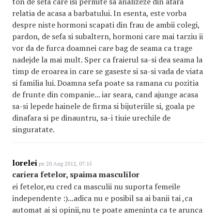
ton de sefa care isi permite sa analizeze din afara
relatia de acasa a barbatului. In esenta, este vorba
despre niste hormoni scapati din frau de ambii colegi,
pardon, de sefa si subaltern, hormoni care mai tarziu ii
vor da de furca doamnei care bag de seama ca trage
nadejde la mai mult. Sper ca fraierul sa-si dea seama la
timp de eroarea in care se gaseste si sa-si vada de viata
si familia lui. Doamna sefa poate sa ramana cu pozitia
de frunte din companie... iar seara, cand ajunge acasa
sa-si lepede hainele de firma si bijuteriile si, goala pe
dinafara si pe dinauntru, sa-i tiuie urechile de
singuratate.
lorelei
pe 20 Aug 2012, 07:15
cariera fetelor, spaima masculilor
ei fetelor,eu cred ca masculii nu suporta femeile
independente :)...adica nu e posibil sa ai banii tai ,ca
automat ai si opinii,nu te poate ameninta ca te arunca