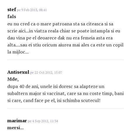
stef
pe 9 Feb 2013, 08:41
fals
eu nu cred ca o mare patroana sta sa citeasca si sa
scrie aici...in viatza reala chiar se poate intampla si eu
dau vina pe el deoarece dak nu era femeia asta era
alta....sau ei stiu oricum aiurea mai ales ca este un copil
la mijloc...
Antisexul
pe 22 Oct 2012, 15:07
Mde,
dupa 40 de ani, unele isi doresc sa alapteze un
subaltern major si vaccinat, care sa nu coste timp, bani
si care, cand face pe el, isi schimba scutecul!
marimar
pe 4 Sep 2012, 11:34
mersi...