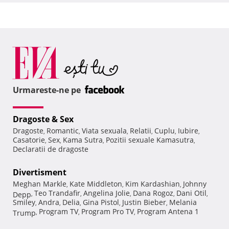
Urmareste-ne pe
Dragoste & Sex
Dragoste
Romantic
Viata sexuala
Relatii
Cuplu
Iubire
,
,
,
,
,
,
Casatorie
Sex
Kama Sutra
Pozitii sexuale Kamasutra
,
,
,
,
Declaratii de dragoste
Divertisment
Meghan Markle
Kate Middleton
Kim Kardashian
Johnny
,
,
,
Teo Trandafir
Angelina Jolie
Dana Rogoz
Dani Otil
Depp
,
,
,
,
,
Smiley
Andra
Delia
Gina Pistol
Justin Bieber
Melania
,
,
,
,
,
Program TV
Program Pro TV
Program Antena 1
Trump
,
,
,