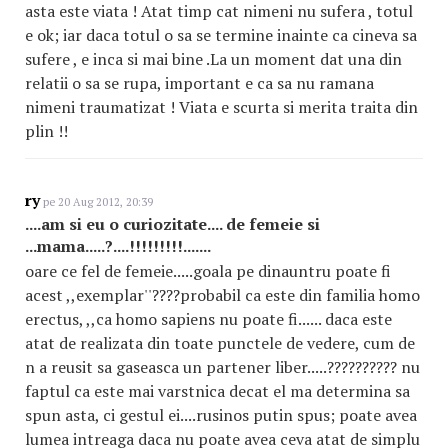
asta este viata ! Atat timp cat nimeni nu sufera , totul
e ok; iar daca totul o sa se termine inainte ca cineva sa
sufere , e inca si mai bine .La un moment dat una din
relatii o sa se rupa, important e ca sa nu ramana
nimeni traumatizat ! Viata e scurta si merita traita din
plin !!
ry
pe 20 Aug 2012, 20:39
....am si eu o curiozitate.... de femeie si
...mama.....?....!!!!!!!!!.......
oare ce fel de femeie.....goala pe dinauntru poate fi
acest ,,exemplar''????probabil ca este din familia homo
erectus, ,,ca homo sapiens nu poate fi...... daca este
atat de realizata din toate punctele de vedere, cum de
n a reusit sa gaseasca un partener liber.....?????????? nu
faptul ca este mai varstnica decat el ma determina sa
spun asta, ci gestul ei....rusinos putin spus; poate avea
lumea intreaga daca nu poate avea ceva atat de simplu