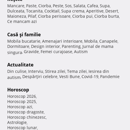
Mancare
Paste
Ciorba
Peste
Sos
Salata
Cafea
Supa
,
,
,
,
,
,
,
,
Dulceata
Tocanita
Cocktail
Supa crema
Aperitive
Desert
,
,
,
,
,
,
Maioneza
Pilaf
Ciorba perisoare
Ciorba pui
Ciorba burta
,
,
,
,
,
Ce mancam azi
Casă şi familie
Mobila bucatarie
Amenajari interioare
Mobila
Canapele
,
,
,
,
Dormitoare
Design interior
Parenting
Jurnal de mama
,
,
,
Gravide
Femei curajoase
Autism
singura
,
,
,
Actualitate
Din culise
Interviu
Stirea zilei
Tema zilei
Iesirea din
,
,
,
,
Despărţiri celebre
Vesti Bune
Covid-19
Pandemie
autism
,
,
,
,
Horoscop
Horoscop 2026
,
Horoscop 2025
,
Horoscop azi
,
Horoscop dragoste
,
Horoscop chinezesc
,
Astrologie
,
Horoscop lunar
,