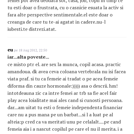
femei pot avea deodata sot, casa, job, copil in timp ce
tu esti doar o frustrata, cu o casnicie esuata la activ si
fara alte perspective sentimentale.el este doar o
creanga de care tu te-ai agatat in cadere.nu-l
iubesti.te distrezi.atat.
eu
pe 18 Aug 2012, 22:50
iar...alta poveste...
ce misto ptr el. are sex la munca, copil acasa. practic
amandoua. dk avea ceva coloana vertebrala nu isi facea
viata praf. si tu ca femeie ai tradat o pe acea femeie
diforma din cauze hormonale:))))) asa o descrii. hm!
intotdeauna zic ca intre femei ar trb sa fie acel fair
play acea loialitate mai ales cand si cunosti persoana.
dar...am uitat tu esti o femeie independenta financiar
care nu a pus mana pe un barbat...si l a luat pe al
alteia:p cred ca va meritati unu pe celalalt....pe cand
femeia aia i a nascut copilul pe care el nu il merita. i a