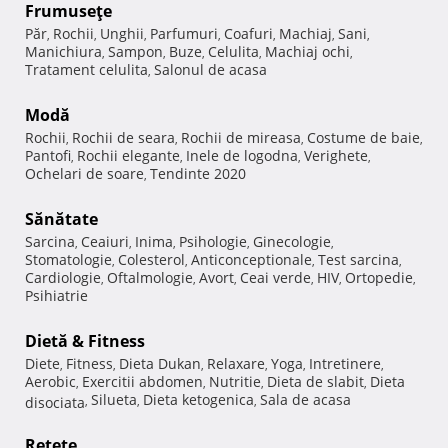
Frumuseţe
Păr
Rochii
Unghii
Parfumuri
Coafuri
Machiaj
Sani
,
,
,
,
,
,
,
Manichiura
Sampon
Buze
Celulita
Machiaj ochi
,
,
,
,
,
Tratament celulita
Salonul de acasa
,
Modă
Rochii
Rochii de seara
Rochii de mireasa
Costume de baie
,
,
,
,
Pantofi
Rochii elegante
Inele de logodna
Verighete
,
,
,
,
Ochelari de soare
Tendinte 2020
,
Sănătate
Sarcina
Ceaiuri
Inima
Psihologie
Ginecologie
,
,
,
,
,
Stomatologie
Colesterol
Anticonceptionale
Test sarcina
,
,
,
,
Cardiologie
Oftalmologie
Avort
Ceai verde
HIV
Ortopedie
,
,
,
,
,
,
Psihiatrie
Dietă & Fitness
Diete
Fitness
Dieta Dukan
Relaxare
Yoga
Intretinere
,
,
,
,
,
,
Aerobic
Exercitii abdomen
Nutritie
Dieta de slabit
Dieta
,
,
,
,
Silueta
Dieta ketogenica
Sala de acasa
disociata
,
,
,
Reţete