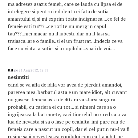
ma adresez asazis femeii, care se lauda cu lipsa ei de
intelegere si pentru indolenta ei fata de sotia
amantului ei,si mi exprim toata indignarea....ce fel de
femeie esti tu???...ce rotite nu merg in capul
tau???..nici macar nu il iubesti..dar nu il lasi sa
traiasca..are o famile..si el un frustrat...indecis ce va
face cu viata ,a sotiei si a copilului...vaaii de voi....
aa
pe 21 Aug 2012, 12:31
nesimtiti
cand se va afla de idila vor avea de pierdut amandoi,
parerea mea. barbatul asta e un mare idiot, alt cuvant
nu gasesc. femeia asta de 40 ani va sfarsi singura
probabil, cu cariera ei cu tot... si nimeni care sa o
ingrijeasca la batranete, caci tinerelul nu cred ca o va
lua de nevasta si sa o lase pe cealalta. imi pare rau de
femeia care a nascut un copil, dar ei cel putin nu-i va fi
rusine sa ii povesteasca copilului cum ea l-a iubit pe