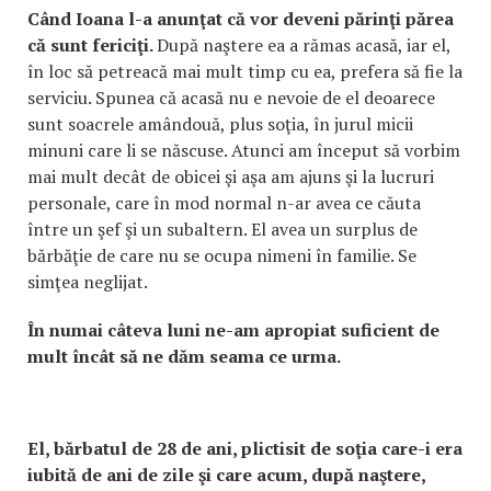
Când Ioana l-a anunţat că vor deveni părinţi părea
că sunt fericiţi.
După naştere ea a rămas acasă, iar el,
în loc să petreacă mai mult timp cu ea, prefera să fie la
serviciu. Spunea că acasă nu e nevoie de el deoarece
sunt soacrele amândouă, plus soţia, în jurul micii
minuni care li se născuse. Atunci am început să vorbim
mai mult decât de obicei şi aşa am ajuns şi la lucruri
personale, care în mod normal n-ar avea ce căuta
între un şef şi un subaltern. El avea un surplus de
bărbăţie de care nu se ocupa nimeni în familie. Se
simţea neglijat.
În numai câteva luni ne-am apropiat suficient de
mult încât să ne dăm seama ce urma.
El, bărbatul de 28 de ani, plictisit de soţia care-i era
iubită de ani de zile şi care acum, după naştere,