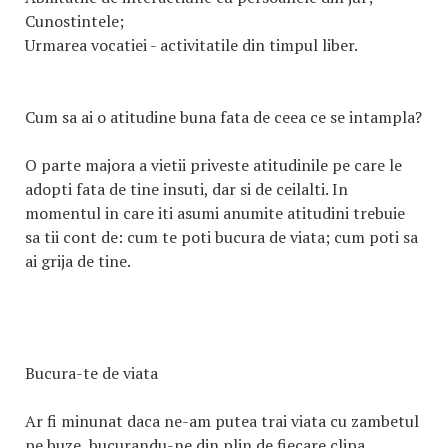
Cunostintele;
Urmarea vocatiei - activitatile din timpul liber.
Cum sa ai o atitudine buna fata de ceea ce se intampla?
O parte majora a vietii priveste atitudinile pe care le
adopti fata de tine insuti, dar si de ceilalti. In
momentul in care iti asumi anumite atitudini trebuie
sa tii cont de: cum te poti bucura de viata; cum poti sa
ai grija de tine.
Bucura-te de viata
Ar fi minunat daca ne-am putea trai viata cu zambetul
pe buze, bucurandu-ne din plin de fiecare clipa.