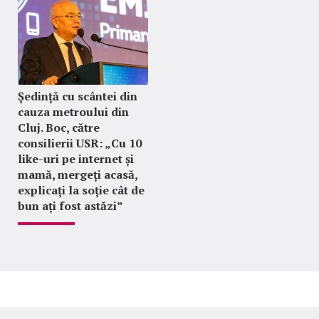
Ședință cu scântei din
cauza metroului din
Cluj. Boc, către
consilierii USR: „Cu 10
like-uri pe internet și
mamă, mergeți acasă,
explicați la soție cât de
bun ați fost astăzi”