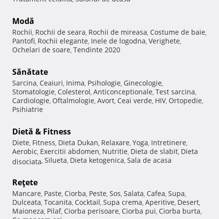
Modă
Rochii
Rochii de seara
Rochii de mireasa
Costume de baie
,
,
,
,
Pantofi
Rochii elegante
Inele de logodna
Verighete
,
,
,
,
Ochelari de soare
Tendinte 2020
,
Sănătate
Sarcina
Ceaiuri
Inima
Psihologie
Ginecologie
,
,
,
,
,
Stomatologie
Colesterol
Anticonceptionale
Test sarcina
,
,
,
,
Cardiologie
Oftalmologie
Avort
Ceai verde
HIV
Ortopedie
,
,
,
,
,
,
Psihiatrie
Dietă & Fitness
Diete
Fitness
Dieta Dukan
Relaxare
Yoga
Intretinere
,
,
,
,
,
,
Aerobic
Exercitii abdomen
Nutritie
Dieta de slabit
Dieta
,
,
,
,
Silueta
Dieta ketogenica
Sala de acasa
disociata
,
,
,
Reţete
Mancare
Paste
Ciorba
Peste
Sos
Salata
Cafea
Supa
,
,
,
,
,
,
,
,
Dulceata
Tocanita
Cocktail
Supa crema
Aperitive
Desert
,
,
,
,
,
,
Maioneza
Pilaf
Ciorba perisoare
Ciorba pui
Ciorba burta
,
,
,
,
,