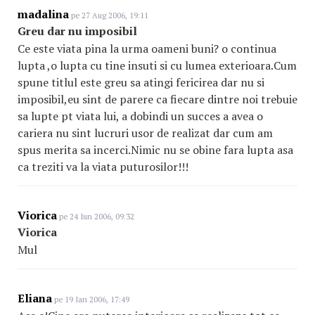
madalina
pe 27 Aug 2006, 19:11
Greu dar nu imposibil
Ce este viata pina la urma oameni buni? o continua
lupta ,o lupta cu tine insuti si cu lumea exterioara.Cum
spune titlul este greu sa atingi fericirea dar nu si
imposibil,eu sint de parere ca fiecare dintre noi trebuie
sa lupte pt viata lui, a dobindi un succes a avea o
cariera nu sint lucruri usor de realizat dar cum am
spus merita sa incerci.Nimic nu se obine fara lupta asa
ca treziti va la viata puturosilor!!!
Viorica
pe 24 Iun 2006, 09:32
Viorica
Mul
Eliana
pe 19 Ian 2006, 17:49