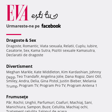
Urmareste-ne pe
Dragoste & Sex
Dragoste
Romantic
Viata sexuala
Relatii
Cuplu
Iubire
,
,
,
,
,
,
Casatorie
Sex
Kama Sutra
Pozitii sexuale Kamasutra
,
,
,
,
Declaratii de dragoste
Divertisment
Meghan Markle
Kate Middleton
Kim Kardashian
Johnny
,
,
,
Teo Trandafir
Angelina Jolie
Dana Rogoz
Dani Otil
Depp
,
,
,
,
,
Smiley
Andra
Delia
Gina Pistol
Justin Bieber
Melania
,
,
,
,
,
Program TV
Program Pro TV
Program Antena 1
Trump
,
,
,
Frumuseţe
Păr
Rochii
Unghii
Parfumuri
Coafuri
Machiaj
Sani
,
,
,
,
,
,
,
Manichiura
Sampon
Buze
Celulita
Machiaj ochi
,
,
,
,
,
Tratament celulita
Salonul de acasa
,