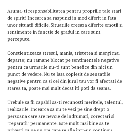
Asuma-ti responsabilitatea pentru propriile tale stari
de spirit! Incearca sa raspunzi in mod diferit in fata
unor situatii dificile. Situatiile creeaza diferite emotii si
sentimente in functie de gradul in care sunt
percepute.
Constientizeaza stresul, mania, tristetea si mergi mai
departe; nu ramane blocat pe sentimentele negative
pentru ca urmarile nu-ti sunt benefice din nici un
punct de vedere. Nu te lasa coplesit de senzatiile
negative pentru ca si cei din jurul tau vor fi afectati de
starea ta, poate mai mult decat iti poti da seama.
Trebuie sa fii capabil sa-ti recunosti meritele, talentul,
realizarile. Incearca sa nu te vezi pe sine drept o
persoana care are nevoie de indrumari, corectari si
"reparatii" permanente. Este mult mai bine sa te
privesti ca pe un om care se afla intr-un continuu