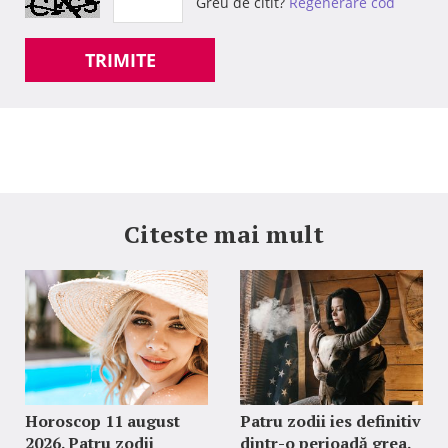
Greu de citit?
Regenerare cod
TRIMITE
Citeste mai mult
Horoscop 11 august
Patru zodii ies definitiv
2026. Patru zodii
dintr-o perioadă grea.