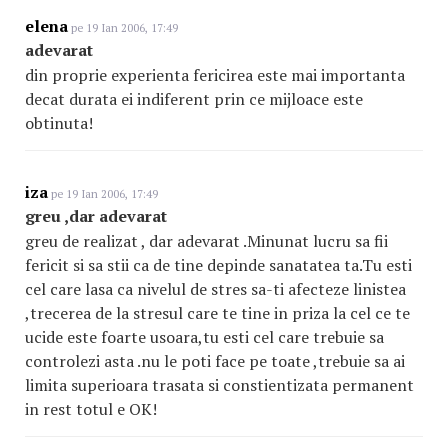
elena
pe 19 Ian 2006, 17:49
adevarat
din proprie experienta fericirea este mai importanta
decat durata ei indiferent prin ce mijloace este
obtinuta!
iza
pe 19 Ian 2006, 17:49
greu ,dar adevarat
greu de realizat , dar adevarat .Minunat lucru sa fii
fericit si sa stii ca de tine depinde sanatatea ta.Tu esti
cel care lasa ca nivelul de stres sa-ti afecteze linistea
,trecerea de la stresul care te tine in priza la cel ce te
ucide este foarte usoara,tu esti cel care trebuie sa
controlezi asta .nu le poti face pe toate ,trebuie sa ai
limita superioara trasata si constientizata permanent
in rest totul e OK!