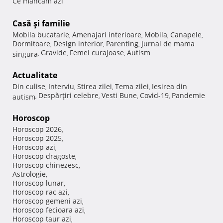
Ce mancam azi
Casă şi familie
Mobila bucatarie
Amenajari interioare
Mobila
Canapele
,
,
,
,
Dormitoare
Design interior
Parenting
Jurnal de mama
,
,
,
Gravide
Femei curajoase
Autism
singura
,
,
,
Actualitate
Din culise
Interviu
Stirea zilei
Tema zilei
Iesirea din
,
,
,
,
Despărţiri celebre
Vesti Bune
Covid-19
Pandemie
autism
,
,
,
,
Horoscop
Horoscop 2026
,
Horoscop 2025
,
Horoscop azi
,
Horoscop dragoste
,
Horoscop chinezesc
,
Astrologie
,
Horoscop lunar
,
Horoscop rac azi
,
Horoscop gemeni azi
,
Horoscop fecioara azi
,
Horoscop taur azi
,