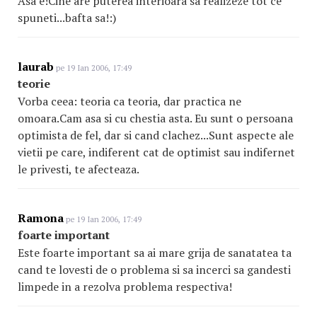
Asa e!Cine are puterea interioara sa realizeze tot ce
spuneti...bafta sa!:)
laurab
pe 19 Ian 2006, 17:49
teorie
Vorba ceea: teoria ca teoria, dar practica ne
omoara.Cam asa si cu chestia asta. Eu sunt o persoana
optimista de fel, dar si cand clachez...Sunt aspecte ale
vietii pe care, indiferent cat de optimist sau indifernet
le privesti, te afecteaza.
Ramona
pe 19 Ian 2006, 17:49
foarte important
Este foarte important sa ai mare grija de sanatatea ta
cand te lovesti de o problema si sa incerci sa gandesti
limpede in a rezolva problema respectiva!