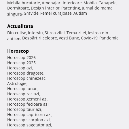
Mobila bucatarie
Amenajari interioare
Mobila
Canapele
,
,
,
,
Dormitoare
Design interior
Parenting
Jurnal de mama
,
,
,
Gravide
Femei curajoase
Autism
singura
,
,
,
Actualitate
Din culise
Interviu
Stirea zilei
Tema zilei
Iesirea din
,
,
,
,
Despărţiri celebre
Vesti Bune
Covid-19
Pandemie
autism
,
,
,
,
Horoscop
Horoscop 2026
,
Horoscop 2025
,
Horoscop azi
,
Horoscop dragoste
,
Horoscop chinezesc
,
Astrologie
,
Horoscop lunar
,
Horoscop rac azi
,
Horoscop gemeni azi
,
Horoscop fecioara azi
,
Horoscop taur azi
,
Horoscop capricorn azi
,
Horoscop scorpion azi
,
Horoscop sagetator azi
,