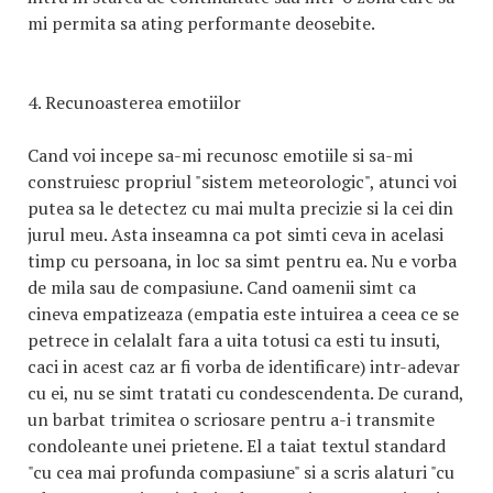
mi permita sa ating performante deosebite.
4. Recunoasterea emotiilor
Cand voi incepe sa-mi recunosc emotiile si sa-mi
construiesc propriul "sistem meteorologic", atunci voi
putea sa le detectez cu mai multa precizie si la cei din
jurul meu. Asta inseamna ca pot simti ceva in acelasi
timp cu persoana, in loc sa simt pentru ea. Nu e vorba
de mila sau de compasiune. Cand oamenii simt ca
cineva empatizeaza (empatia este intuirea a ceea ce se
petrece in celalalt fara a uita totusi ca esti tu insuti,
caci in acest caz ar fi vorba de identificare) intr-adevar
cu ei, nu se simt tratati cu condescendenta. De curand,
un barbat trimitea o scriosare pentru a-i transmite
condoleante unei prietene. El a taiat textul standard
"cu cea mai profunda compasiune" si a scris alaturi "cu