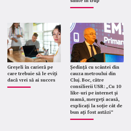
simte în trup
Greșeli în carieră pe
Ședință cu scântei din
care trebuie să le eviți
cauza metroului din
dacă vrei să ai succes
Cluj. Boc, către
consilierii USR: „Cu 10
like-uri pe internet și
mamă, mergeți acasă,
explicați la soție cât de
bun ați fost astăzi”