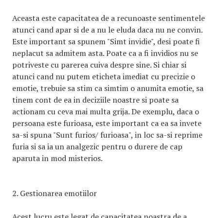
Aceasta este capacitatea de a recunoaste sentimentele
atunci cand apar si de a nu le eluda daca nu ne convin.
Este important sa spunem "Simt invidie", desi poate fi
neplacut sa admitem asta. Poate ca a fi invidios nu se
potriveste cu parerea cuiva despre sine. Si chiar si
atunci cand nu putem eticheta imediat cu precizie o
emotie, trebuie sa stim ca simtim o anumita emotie, sa
tinem cont de ea in deciziile noastre si poate sa
actionam cu ceva mai multa grija. De exemplu, daca o
persoana este furioasa, este important ca ea sa invete
sa-si spuna "Sunt furios/ furioasa", in loc sa-si reprime
furia si sa ia un analgezic pentru o durere de cap
aparuta in mod misterios.
2. Gestionarea emotiilor
Acest lucru este legat de capacitatea noastra de a