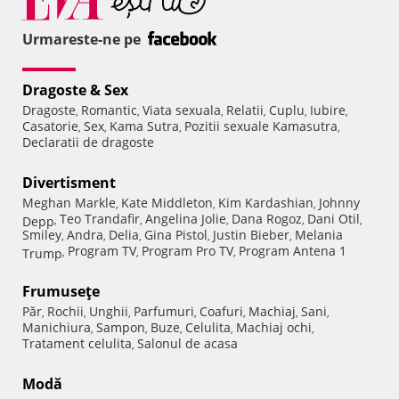
Urmareste-ne pe
Dragoste & Sex
Dragoste
Romantic
Viata sexuala
Relatii
Cuplu
Iubire
,
,
,
,
,
,
Casatorie
Sex
Kama Sutra
Pozitii sexuale Kamasutra
,
,
,
,
Declaratii de dragoste
Divertisment
Meghan Markle
Kate Middleton
Kim Kardashian
Johnny
,
,
,
Teo Trandafir
Angelina Jolie
Dana Rogoz
Dani Otil
Depp
,
,
,
,
,
Smiley
Andra
Delia
Gina Pistol
Justin Bieber
Melania
,
,
,
,
,
Program TV
Program Pro TV
Program Antena 1
Trump
,
,
,
Frumuseţe
Păr
Rochii
Unghii
Parfumuri
Coafuri
Machiaj
Sani
,
,
,
,
,
,
,
Manichiura
Sampon
Buze
Celulita
Machiaj ochi
,
,
,
,
,
Tratament celulita
Salonul de acasa
,
Modă