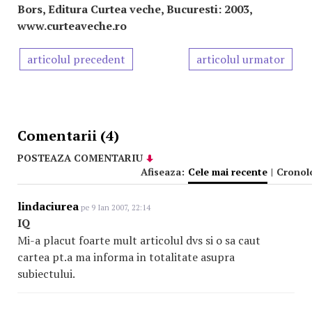
Bors, Editura Curtea veche, Bucuresti: 2003,
www.curteaveche.ro
articolul precedent
articolul urmator
Comentarii (4)
POSTEAZA COMENTARIU
Afiseaza:
Cele mai recente
|
Cronol
lindaciurea
pe 9 Ian 2007, 22:14
IQ
Mi-a placut foarte mult articolul dvs si o sa caut
cartea pt.a ma informa in totalitate asupra
subiectului.