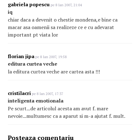
gabriela popescu
pe 8 Ian 2007, 21:04
iq
chiar daca a devenit o chestie mondena,e bine ca
macar asa oamenii sa realizeze ce e cu adevarat
important pt viata lor
florian jipa
pe 8 Ian 2007, 19:58
editura curtea veche
la editura curtea veche are cartea asta !!!
cristilacri
pe 8 Ian 2007, 17:37
inteligenta emotionala
Pe scurt...de articolul acesta am avut f. mare
nevoie...multumesc ca a aparut si m-a ajutat f. mult.
Posteaza comentariu