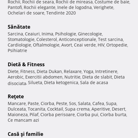
Rochii
Rochii de seara
Rochii de mireasa
Costume de baie
,
,
,
,
Pantofi
Rochii elegante
Inele de logodna
Verighete
,
,
,
,
Ochelari de soare
Tendinte 2020
,
Sănătate
Sarcina
Ceaiuri
Inima
Psihologie
Ginecologie
,
,
,
,
,
Stomatologie
Colesterol
Anticonceptionale
Test sarcina
,
,
,
,
Cardiologie
Oftalmologie
Avort
Ceai verde
HIV
Ortopedie
,
,
,
,
,
,
Psihiatrie
Dietă & Fitness
Diete
Fitness
Dieta Dukan
Relaxare
Yoga
Intretinere
,
,
,
,
,
,
Aerobic
Exercitii abdomen
Nutritie
Dieta de slabit
Dieta
,
,
,
,
Silueta
Dieta ketogenica
Sala de acasa
disociata
,
,
,
Reţete
Mancare
Paste
Ciorba
Peste
Sos
Salata
Cafea
Supa
,
,
,
,
,
,
,
,
Dulceata
Tocanita
Cocktail
Supa crema
Aperitive
Desert
,
,
,
,
,
,
Maioneza
Pilaf
Ciorba perisoare
Ciorba pui
Ciorba burta
,
,
,
,
,
Ce mancam azi
Casă şi familie