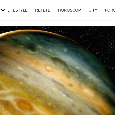
rebui să mergi
și 60 de ani. De ce te trezești mai des
pe măsură ce înaintezi în vârstă
LIFESTYLE
RETETE
HOROSCOP
CITY
FOR