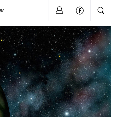
Nu ai cont?
Inregistreaza-
UM