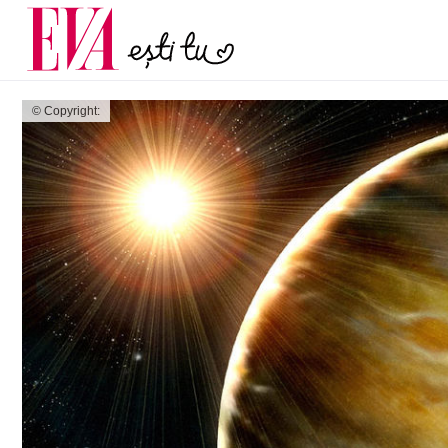
menopauză și când ar t
Carieră
la medic
Actualitate
© Copyright: