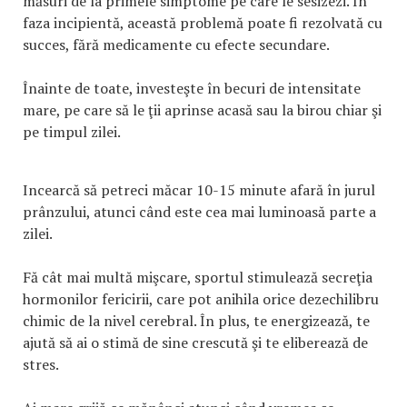
măsuri de la primele simptome pe care le sesizezi. În
faza incipientă, această problemă poate fi rezolvată cu
succes, fără medicamente cu efecte secundare.
Înainte de toate, investeşte în becuri de intensitate
mare, pe care să le ţii aprinse acasă sau la birou chiar şi
pe timpul zilei.
Incearcă să petreci măcar 10-15 minute afară în jurul
prânzului, atunci când este cea mai luminoasă parte a
zilei.
Fă cât mai multă mişcare, sportul stimulează secreţia
hormonilor fericirii, care pot anihila orice dezechilibru
chimic de la nivel cerebral. În plus, te energizează, te
ajută să ai o stimă de sine crescută şi te eliberează de
stres.