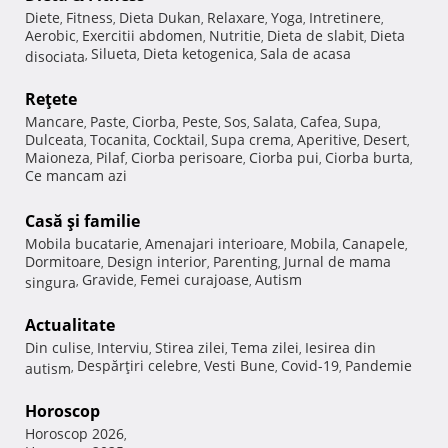
Diete
Fitness
Dieta Dukan
Relaxare
Yoga
Intretinere
,
,
,
,
,
,
Aerobic
Exercitii abdomen
Nutritie
Dieta de slabit
Dieta
,
,
,
,
Silueta
Dieta ketogenica
Sala de acasa
disociata
,
,
,
Reţete
Mancare
Paste
Ciorba
Peste
Sos
Salata
Cafea
Supa
,
,
,
,
,
,
,
,
Dulceata
Tocanita
Cocktail
Supa crema
Aperitive
Desert
,
,
,
,
,
,
Maioneza
Pilaf
Ciorba perisoare
Ciorba pui
Ciorba burta
,
,
,
,
,
Ce mancam azi
Casă şi familie
Mobila bucatarie
Amenajari interioare
Mobila
Canapele
,
,
,
,
Dormitoare
Design interior
Parenting
Jurnal de mama
,
,
,
Gravide
Femei curajoase
Autism
singura
,
,
,
Actualitate
Din culise
Interviu
Stirea zilei
Tema zilei
Iesirea din
,
,
,
,
Despărţiri celebre
Vesti Bune
Covid-19
Pandemie
autism
,
,
,
,
Horoscop
Horoscop 2026
,