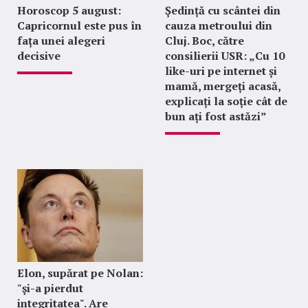
Horoscop 5 august:
Ședință cu scântei din
Capricornul este pus în
cauza metroului din
fața unei alegeri
Cluj. Boc, către
decisive
consilierii USR: „Cu 10
like-uri pe internet și
mamă, mergeți acasă,
explicați la soție cât de
bun ați fost astăzi”
Elon, supărat pe Nolan:
"şi-a pierdut
integritatea". Are