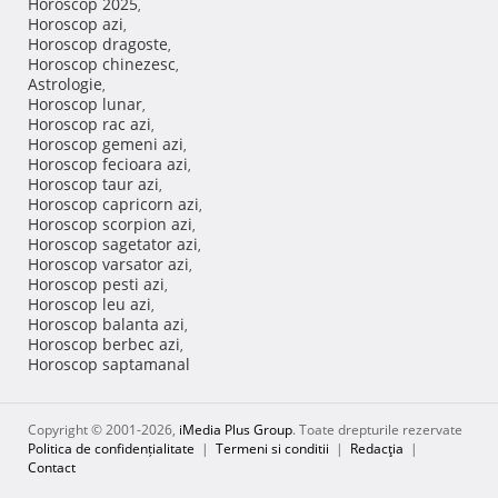
Horoscop 2025
,
Horoscop azi
,
Horoscop dragoste
,
Horoscop chinezesc
,
Astrologie
,
Horoscop lunar
,
Horoscop rac azi
,
Horoscop gemeni azi
,
Horoscop fecioara azi
,
Horoscop taur azi
,
Horoscop capricorn azi
,
Horoscop scorpion azi
,
Horoscop sagetator azi
,
Horoscop varsator azi
,
Horoscop pesti azi
,
Horoscop leu azi
,
Horoscop balanta azi
,
Horoscop berbec azi
,
Horoscop saptamanal
Copyright © 2001-2026,
iMedia Plus Group
. Toate drepturile rezervate
Politica de confidențialitate
|
Termeni si conditii
|
Redacţia
|
Contact