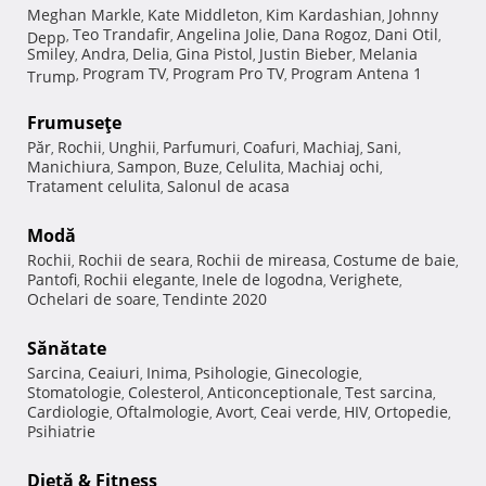
Meghan Markle
Kate Middleton
Kim Kardashian
Johnny
,
,
,
Teo Trandafir
Angelina Jolie
Dana Rogoz
Dani Otil
Depp
,
,
,
,
,
Smiley
Andra
Delia
Gina Pistol
Justin Bieber
Melania
,
,
,
,
,
Program TV
Program Pro TV
Program Antena 1
Trump
,
,
,
Frumuseţe
Păr
Rochii
Unghii
Parfumuri
Coafuri
Machiaj
Sani
,
,
,
,
,
,
,
Manichiura
Sampon
Buze
Celulita
Machiaj ochi
,
,
,
,
,
Tratament celulita
Salonul de acasa
,
Modă
Rochii
Rochii de seara
Rochii de mireasa
Costume de baie
,
,
,
,
Pantofi
Rochii elegante
Inele de logodna
Verighete
,
,
,
,
Ochelari de soare
Tendinte 2020
,
Sănătate
Sarcina
Ceaiuri
Inima
Psihologie
Ginecologie
,
,
,
,
,
Stomatologie
Colesterol
Anticonceptionale
Test sarcina
,
,
,
,
Cardiologie
Oftalmologie
Avort
Ceai verde
HIV
Ortopedie
,
,
,
,
,
,
Psihiatrie
Dietă & Fitness