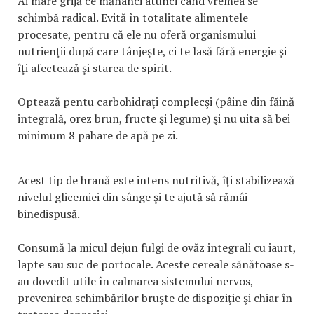
Ai mare grijă ce mănânci atunci când vremea se
schimbă radical. Evită în totalitate alimentele
procesate, pentru că ele nu oferă organismului
nutrienţii după care tânjeşte, ci te lasă fără energie şi
îţi afectează şi starea de spirit.
Optează pentu carbohidraţi complecşi (pâine din făină
integrală, orez brun, fructe şi legume) şi nu uita să bei
minimum 8 pahare de apă pe zi.
Acest tip de hrană este intens nutritivă, îţi stabilizează
nivelul glicemiei din sânge şi te ajută să rămâi
binedispusă.
Consumă la micul dejun fulgi de ovăz integrali cu iaurt,
lapte sau suc de portocale. Aceste cereale sănătoase s-
au dovedit utile în calmarea sistemului nervos,
prevenirea schimbărilor bruşte de dispoziţie şi chiar în