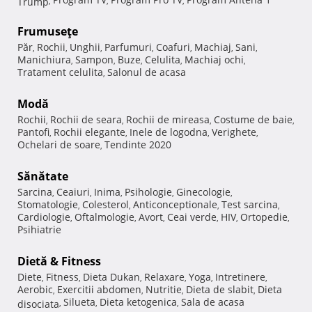
Trump
,
,
,
Frumuseţe
Păr
Rochii
Unghii
Parfumuri
Coafuri
Machiaj
Sani
,
,
,
,
,
,
,
Manichiura
Sampon
Buze
Celulita
Machiaj ochi
,
,
,
,
,
Tratament celulita
Salonul de acasa
,
Modă
Rochii
Rochii de seara
Rochii de mireasa
Costume de baie
,
,
,
,
Pantofi
Rochii elegante
Inele de logodna
Verighete
,
,
,
,
Ochelari de soare
Tendinte 2020
,
Sănătate
Sarcina
Ceaiuri
Inima
Psihologie
Ginecologie
,
,
,
,
,
Stomatologie
Colesterol
Anticonceptionale
Test sarcina
,
,
,
,
Cardiologie
Oftalmologie
Avort
Ceai verde
HIV
Ortopedie
,
,
,
,
,
,
Psihiatrie
Dietă & Fitness
Diete
Fitness
Dieta Dukan
Relaxare
Yoga
Intretinere
,
,
,
,
,
,
Aerobic
Exercitii abdomen
Nutritie
Dieta de slabit
Dieta
,
,
,
,
Silueta
Dieta ketogenica
Sala de acasa
disociata
,
,
,