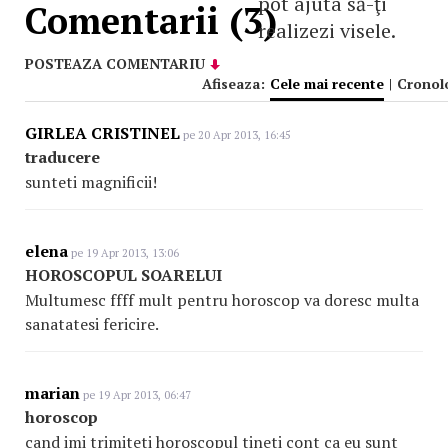
pot ajuta să-ţi
Comentarii (3)
realizezi visele.
POSTEAZA COMENTARIU
Afiseaza:
Cele mai recente
|
Cronol
GIRLEA CRISTINEL
pe 20 Apr 2013, 16:45
traducere
sunteti magnificii!
elena
pe 19 Apr 2013, 13:06
HOROSCOPUL SOARELUI
Multumesc ffff mult pentru horoscop va doresc multa
sanatatesi fericire.
marian
pe 19 Apr 2013, 06:47
horoscop
cand imi trimiteti horoscopul tineti cont ca eu sunt