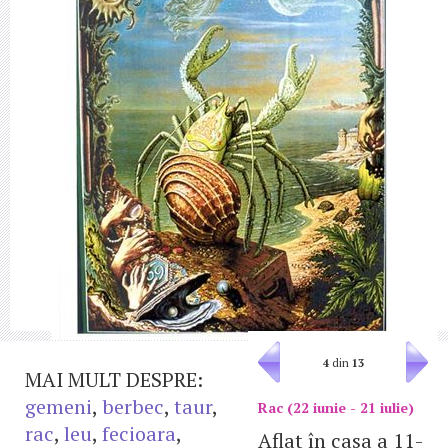
4
din
13
MAI MULT DESPRE:
gemeni
,
berbec
,
taur
,
Rac (22 iunie - 21 iulie)
rac
,
leu
,
fecioara
,
Aflat în casa a 11-