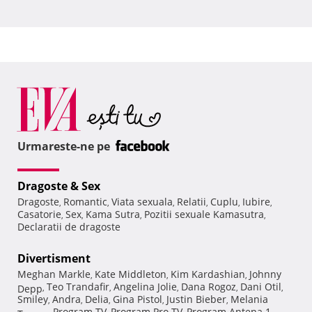
Urmareste-ne pe
Dragoste & Sex
Dragoste
Romantic
Viata sexuala
Relatii
Cuplu
Iubire
,
,
,
,
,
,
Casatorie
Sex
Kama Sutra
Pozitii sexuale Kamasutra
,
,
,
,
Declaratii de dragoste
Divertisment
Meghan Markle
Kate Middleton
Kim Kardashian
Johnny
,
,
,
Teo Trandafir
Angelina Jolie
Dana Rogoz
Dani Otil
Depp
,
,
,
,
,
Smiley
Andra
Delia
Gina Pistol
Justin Bieber
Melania
,
,
,
,
,
Program TV
Program Pro TV
Program Antena 1