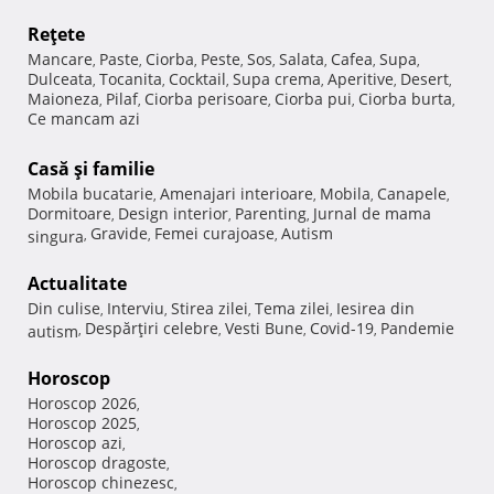
Reţete
Mancare
Paste
Ciorba
Peste
Sos
Salata
Cafea
Supa
,
,
,
,
,
,
,
,
Dulceata
Tocanita
Cocktail
Supa crema
Aperitive
Desert
,
,
,
,
,
,
Maioneza
Pilaf
Ciorba perisoare
Ciorba pui
Ciorba burta
,
,
,
,
,
Ce mancam azi
Casă şi familie
Mobila bucatarie
Amenajari interioare
Mobila
Canapele
,
,
,
,
Dormitoare
Design interior
Parenting
Jurnal de mama
,
,
,
Gravide
Femei curajoase
Autism
singura
,
,
,
Actualitate
Din culise
Interviu
Stirea zilei
Tema zilei
Iesirea din
,
,
,
,
Despărţiri celebre
Vesti Bune
Covid-19
Pandemie
autism
,
,
,
,
Horoscop
Horoscop 2026
,
Horoscop 2025
,
Horoscop azi
,
Horoscop dragoste
,
Horoscop chinezesc
,