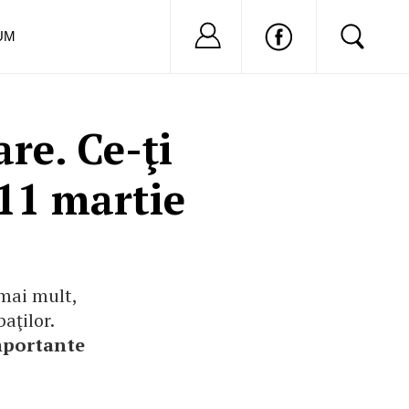
Nu ai cont?
Inregistreaza-
UM
re. Ce-ţi
-11 martie
 mai mult,
aţilor.
importante