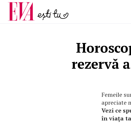
și 60 de ani. De ce te t
Carieră
pe măsură ce înaintez
Actualitate
Horoscop
rezervă a
Femeile sun
apreciate m
Vezi ce sp
în viaţa ta