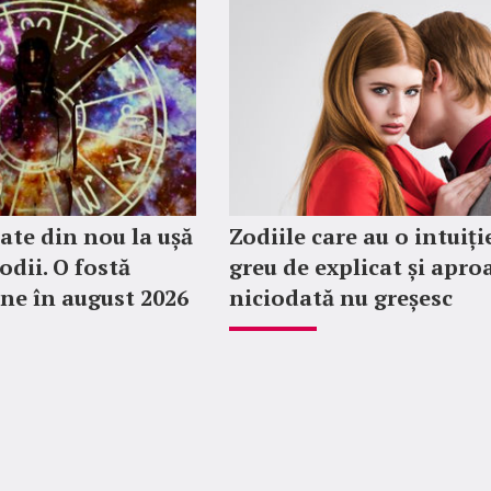
ate din nou la ușă
Zodiile care au o intuiți
odii. O fostă
greu de explicat și apro
ine în august 2026
niciodată nu greșesc