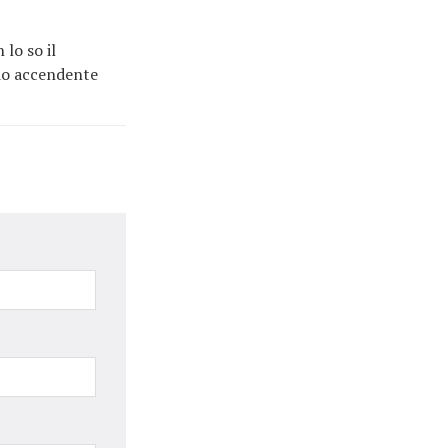
 lo so il
mio accendente