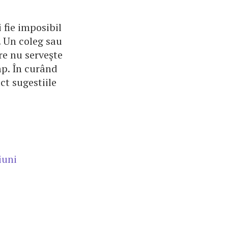
 fie imposibil
ţ. Un coleg sau
re nu serveşte
mp. În curând
ct sugestiile
iuni