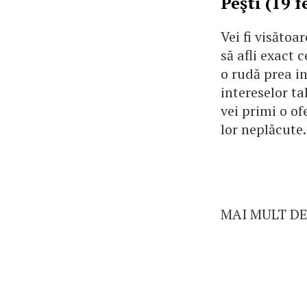
Peşti (19 f
Vei fi visătoa
să afli exact c
o rudă prea i
intereselor ta
vei primi o of
lor neplăcute.
MAI MULT DE