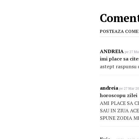
Comenta
POSTEAZA COME
ANDREIA
pe 27 Mar
imi place sa cit
astept raspunsu
andreia
pe 27 Mar 20
horoscopu zilei
AMI PLACE SA 
SAU IN ZIUA ACE
SPUNE ZODIA M