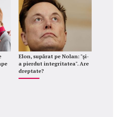
e
Elon, supărat pe Nolan: "şi-
ape
a pierdut integritatea". Are
dreptate?