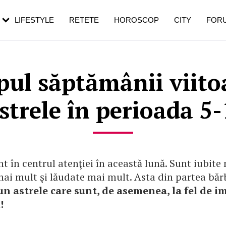
rezești mai des
Cât durează, cum te pregătești și cât
i în vârstă
de dureroasă este investigația
LIFESTYLE
RETETE
HOROSCOP
CITY
FOR
ul săptămânii viitoa
strele în perioada 5
t în centrul atenţiei în această lună. Sunt iubite
ai mult şi lăudate mai mult. Asta din partea bărb
un astrele care sunt, de asemenea, la fel de 
!