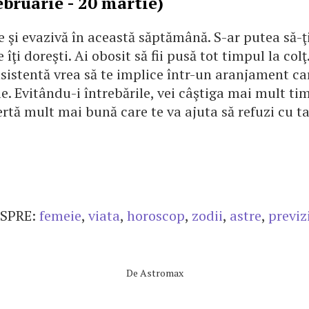
ebruarie - 20 martie)
re şi evazivă în această săptămână. S-ar putea să-ţi
e îţi doreşti. Ai obosit să fii pusă tot timpul la col
nsistentă vrea să te implice într-un aranjament ca
le. Evitându-i întrebările, vei câştiga mai mult ti
ertă mult mai bună care te va ajuta să refuzi cu ta
SPRE:
femeie
,
viata
,
horoscop
,
zodii
,
astre
,
previz
De
Astromax