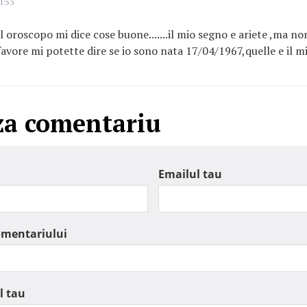
1:53
 oroscopo mi dice cose buone.......il mio segno e ariete ,ma non
avore mi potette dire se io sono nata 17/04/1967,quelle e il 
za comentariu
Emailul tau
omentariului
l tau