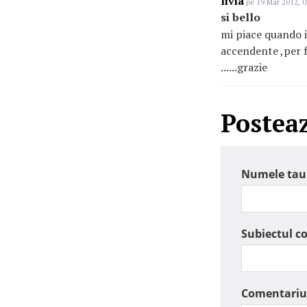
livia
pe 19 Mar 2012, 0
si bello
mi piace quando il
accendente ,per f
......grazie
Postea
Numele tau
Subiectul c
Comentariu