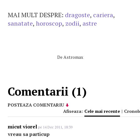
MAI MULT DESPRE:
dragoste
,
cariera
,
sanatate
,
horoscop
,
zodii
,
astre
De
Astromax
Comentarii (1)
POSTEAZA COMENTARIU
Afiseaza:
Cele mai recente
|
Cronol
micut viorel
pe 14 Dec 2011, 18:39
vreau sa particup