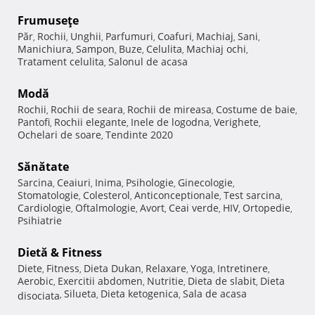
Frumuseţe
Păr
Rochii
Unghii
Parfumuri
Coafuri
Machiaj
Sani
,
,
,
,
,
,
,
Manichiura
Sampon
Buze
Celulita
Machiaj ochi
,
,
,
,
,
Tratament celulita
Salonul de acasa
,
Modă
Rochii
Rochii de seara
Rochii de mireasa
Costume de baie
,
,
,
,
Pantofi
Rochii elegante
Inele de logodna
Verighete
,
,
,
,
Ochelari de soare
Tendinte 2020
,
Sănătate
Sarcina
Ceaiuri
Inima
Psihologie
Ginecologie
,
,
,
,
,
Stomatologie
Colesterol
Anticonceptionale
Test sarcina
,
,
,
,
Cardiologie
Oftalmologie
Avort
Ceai verde
HIV
Ortopedie
,
,
,
,
,
,
Psihiatrie
Dietă & Fitness
Diete
Fitness
Dieta Dukan
Relaxare
Yoga
Intretinere
,
,
,
,
,
,
Aerobic
Exercitii abdomen
Nutritie
Dieta de slabit
Dieta
,
,
,
,
Silueta
Dieta ketogenica
Sala de acasa
disociata
,
,
,