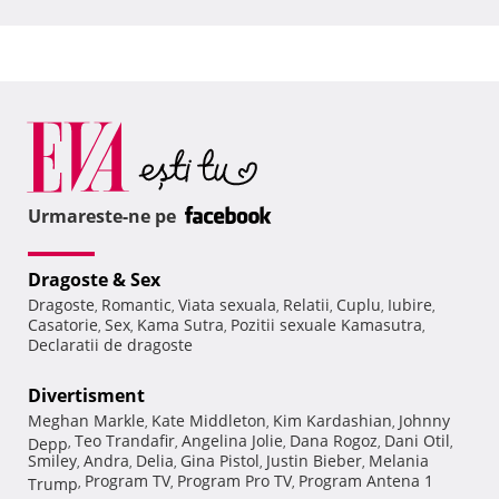
Urmareste-ne pe
Dragoste & Sex
Dragoste
Romantic
Viata sexuala
Relatii
Cuplu
Iubire
,
,
,
,
,
,
Casatorie
Sex
Kama Sutra
Pozitii sexuale Kamasutra
,
,
,
,
Declaratii de dragoste
Divertisment
Meghan Markle
Kate Middleton
Kim Kardashian
Johnny
,
,
,
Teo Trandafir
Angelina Jolie
Dana Rogoz
Dani Otil
Depp
,
,
,
,
,
Smiley
Andra
Delia
Gina Pistol
Justin Bieber
Melania
,
,
,
,
,
Program TV
Program Pro TV
Program Antena 1
Trump
,
,
,