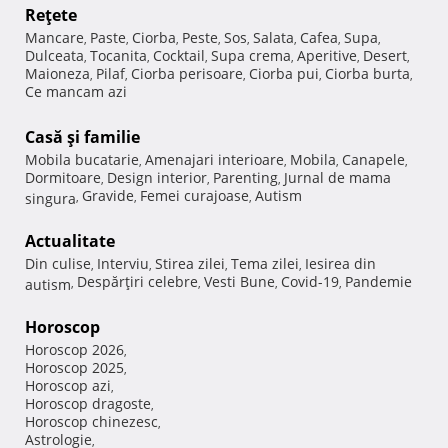
Reţete
Mancare
Paste
Ciorba
Peste
Sos
Salata
Cafea
Supa
,
,
,
,
,
,
,
,
Dulceata
Tocanita
Cocktail
Supa crema
Aperitive
Desert
,
,
,
,
,
,
Maioneza
Pilaf
Ciorba perisoare
Ciorba pui
Ciorba burta
,
,
,
,
,
Ce mancam azi
Casă şi familie
Mobila bucatarie
Amenajari interioare
Mobila
Canapele
,
,
,
,
Dormitoare
Design interior
Parenting
Jurnal de mama
,
,
,
Gravide
Femei curajoase
Autism
singura
,
,
,
Actualitate
Din culise
Interviu
Stirea zilei
Tema zilei
Iesirea din
,
,
,
,
Despărţiri celebre
Vesti Bune
Covid-19
Pandemie
autism
,
,
,
,
Horoscop
Horoscop 2026
,
Horoscop 2025
,
Horoscop azi
,
Horoscop dragoste
,
Horoscop chinezesc
,
Astrologie
,