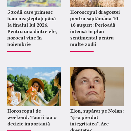
5 zodii care primesc
Horoscopul dragostei
bani neașteptați până
pentru săptămâna 10-
la finalul lui 2026.
16 august: Perioadă
Pentru una dintre ele,
intensă în plan
norocul vine în
sentimental pentru
noiembrie
multe zodii
Horoscopul de
Elon, supărat pe Nolan:
weekend: Taurii iau o
"şi-a pierdut
decizie importantă
integritatea". Are
dreptate?