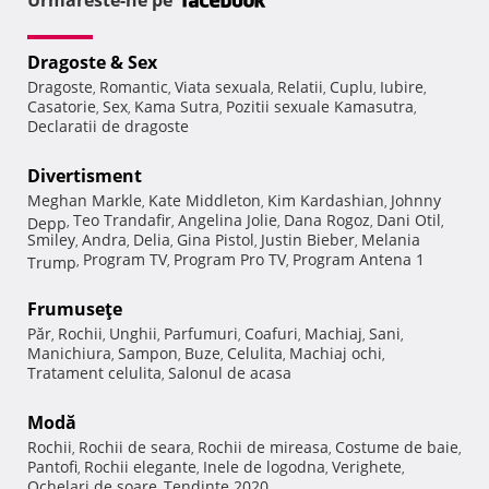
Urmareste-ne pe
Dragoste & Sex
Dragoste
Romantic
Viata sexuala
Relatii
Cuplu
Iubire
,
,
,
,
,
,
Casatorie
Sex
Kama Sutra
Pozitii sexuale Kamasutra
,
,
,
,
Declaratii de dragoste
Divertisment
Meghan Markle
Kate Middleton
Kim Kardashian
Johnny
,
,
,
Teo Trandafir
Angelina Jolie
Dana Rogoz
Dani Otil
Depp
,
,
,
,
,
Smiley
Andra
Delia
Gina Pistol
Justin Bieber
Melania
,
,
,
,
,
Program TV
Program Pro TV
Program Antena 1
Trump
,
,
,
Frumuseţe
Păr
Rochii
Unghii
Parfumuri
Coafuri
Machiaj
Sani
,
,
,
,
,
,
,
Manichiura
Sampon
Buze
Celulita
Machiaj ochi
,
,
,
,
,
Tratament celulita
Salonul de acasa
,
Modă
Rochii
Rochii de seara
Rochii de mireasa
Costume de baie
,
,
,
,
Pantofi
Rochii elegante
Inele de logodna
Verighete
,
,
,
,
Ochelari de soare
Tendinte 2020
,