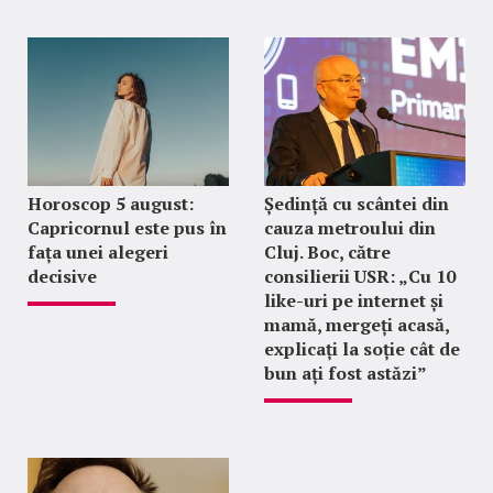
Horoscop 5 august:
Ședință cu scântei din
Capricornul este pus în
cauza metroului din
fața unei alegeri
Cluj. Boc, către
decisive
consilierii USR: „Cu 10
like-uri pe internet și
mamă, mergeți acasă,
explicați la soție cât de
bun ați fost astăzi”