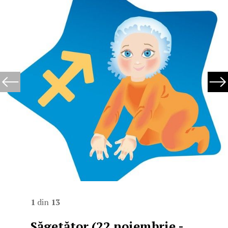
1
din
13
Săgetător (22 noiembrie -