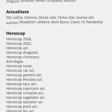
Gravide
Femei curajoase
Autism
singura
,
,
,
Actualitate
Din culise
Interviu
Stirea zilei
Tema zilei
Iesirea din
,
,
,
,
Despărţiri celebre
Vesti Bune
Covid-19
Pandemie
autism
,
,
,
,
Horoscop
Horoscop 2026
,
Horoscop 2025
,
Horoscop azi
,
Horoscop dragoste
,
Horoscop chinezesc
,
Astrologie
,
Horoscop lunar
,
Horoscop rac azi
,
Horoscop gemeni azi
,
Horoscop fecioara azi
,
Horoscop taur azi
,
Horoscop capricorn azi
,
Horoscop scorpion azi
,
Horoscop sagetator azi
,
Horoscop varsator azi
,
Horoscop pesti azi
,
Horoscop leu azi
,