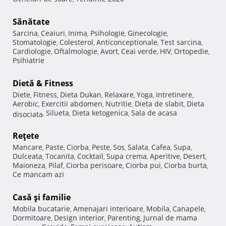
Sănătate
Sarcina
Ceaiuri
Inima
Psihologie
Ginecologie
,
,
,
,
,
Stomatologie
Colesterol
Anticonceptionale
Test sarcina
,
,
,
,
Cardiologie
Oftalmologie
Avort
Ceai verde
HIV
Ortopedie
,
,
,
,
,
,
Psihiatrie
Dietă & Fitness
Diete
Fitness
Dieta Dukan
Relaxare
Yoga
Intretinere
,
,
,
,
,
,
Aerobic
Exercitii abdomen
Nutritie
Dieta de slabit
Dieta
,
,
,
,
Silueta
Dieta ketogenica
Sala de acasa
disociata
,
,
,
Reţete
Mancare
Paste
Ciorba
Peste
Sos
Salata
Cafea
Supa
,
,
,
,
,
,
,
,
Dulceata
Tocanita
Cocktail
Supa crema
Aperitive
Desert
,
,
,
,
,
,
Maioneza
Pilaf
Ciorba perisoare
Ciorba pui
Ciorba burta
,
,
,
,
,
Ce mancam azi
Casă şi familie
Mobila bucatarie
Amenajari interioare
Mobila
Canapele
,
,
,
,
Dormitoare
Design interior
Parenting
Jurnal de mama
,
,
,