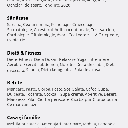
,
,
,
,
Ochelari de soare
Tendinte 2020
,
Sănătate
Sarcina
Ceaiuri
Inima
Psihologie
Ginecologie
,
,
,
,
,
Stomatologie
Colesterol
Anticonceptionale
Test sarcina
,
,
,
,
Cardiologie
Oftalmologie
Avort
Ceai verde
HIV
Ortopedie
,
,
,
,
,
,
Psihiatrie
Dietă & Fitness
Diete
Fitness
Dieta Dukan
Relaxare
Yoga
Intretinere
,
,
,
,
,
,
Aerobic
Exercitii abdomen
Nutritie
Dieta de slabit
Dieta
,
,
,
,
Silueta
Dieta ketogenica
Sala de acasa
disociata
,
,
,
Reţete
Mancare
Paste
Ciorba
Peste
Sos
Salata
Cafea
Supa
,
,
,
,
,
,
,
,
Dulceata
Tocanita
Cocktail
Supa crema
Aperitive
Desert
,
,
,
,
,
,
Maioneza
Pilaf
Ciorba perisoare
Ciorba pui
Ciorba burta
,
,
,
,
,
Ce mancam azi
Casă şi familie
Mobila bucatarie
Amenajari interioare
Mobila
Canapele
,
,
,
,