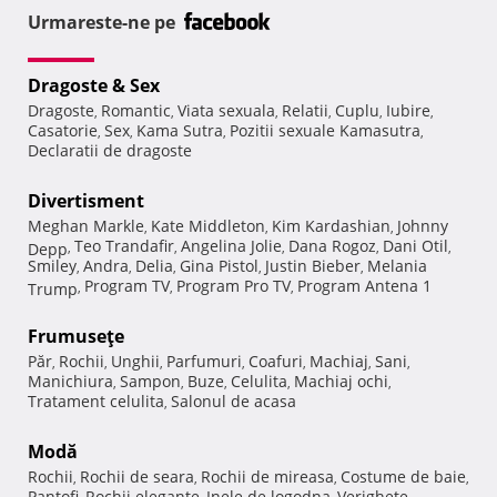
Urmareste-ne pe
Dragoste & Sex
Dragoste
Romantic
Viata sexuala
Relatii
Cuplu
Iubire
,
,
,
,
,
,
Casatorie
Sex
Kama Sutra
Pozitii sexuale Kamasutra
,
,
,
,
Declaratii de dragoste
Divertisment
Meghan Markle
Kate Middleton
Kim Kardashian
Johnny
,
,
,
Teo Trandafir
Angelina Jolie
Dana Rogoz
Dani Otil
Depp
,
,
,
,
,
Smiley
Andra
Delia
Gina Pistol
Justin Bieber
Melania
,
,
,
,
,
Program TV
Program Pro TV
Program Antena 1
Trump
,
,
,
Frumuseţe
Păr
Rochii
Unghii
Parfumuri
Coafuri
Machiaj
Sani
,
,
,
,
,
,
,
Manichiura
Sampon
Buze
Celulita
Machiaj ochi
,
,
,
,
,
Tratament celulita
Salonul de acasa
,
Modă
Rochii
Rochii de seara
Rochii de mireasa
Costume de baie
,
,
,
,
Pantofi
Rochii elegante
Inele de logodna
Verighete