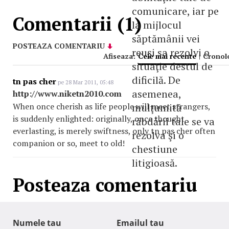
comunicare, iar pe
Comentarii (1)
la mijlocul
săptămânii vei
POSTEAZA COMENTARIU
reuşi sa rezolvi o
Afiseaza:
Cele mai recente
|
Cronol
situaţie destul de
dificilă. De
tn pas cher
pe 28 Mar 2011, 05:48
asemenea,
http://www.niketn2010.com
When once cherish as life people will meet strangers,
mulţumită
is suddenly enlighted: originally, once thought
răbdării tale se va
everlasting, is merely swiftness, only tn pas cher often
rezolva şi o
companion or so, meet to old!
chestiune
litigioasă.
Posteaza comentariu
Numele tau
Emailul tau