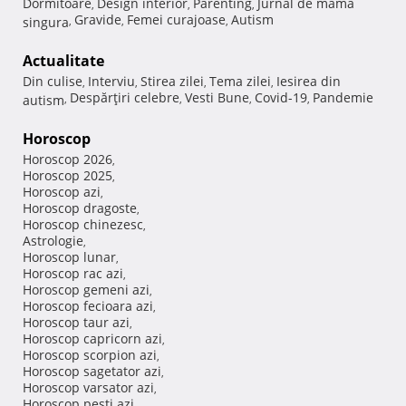
Dormitoare
Design interior
Parenting
Jurnal de mama
,
,
,
Gravide
Femei curajoase
Autism
singura
,
,
,
Actualitate
Din culise
Interviu
Stirea zilei
Tema zilei
Iesirea din
,
,
,
,
Despărţiri celebre
Vesti Bune
Covid-19
Pandemie
autism
,
,
,
,
Horoscop
Horoscop 2026
,
Horoscop 2025
,
Horoscop azi
,
Horoscop dragoste
,
Horoscop chinezesc
,
Astrologie
,
Horoscop lunar
,
Horoscop rac azi
,
Horoscop gemeni azi
,
Horoscop fecioara azi
,
Horoscop taur azi
,
Horoscop capricorn azi
,
Horoscop scorpion azi
,
Horoscop sagetator azi
,
Horoscop varsator azi
,
Horoscop pesti azi
,