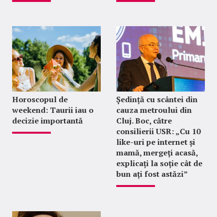
Horoscopul de
Ședință cu scântei din
weekend: Taurii iau o
cauza metroului din
decizie importantă
Cluj. Boc, către
consilierii USR: „Cu 10
like-uri pe internet și
mamă, mergeți acasă,
explicați la soție cât de
bun ați fost astăzi”