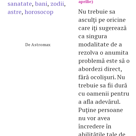
aprilie)
sanatate
,
bani
,
zodii
,
Nu trebuie sa
astre
,
horosocop
asculţi pe oricine
care iţi sugerează
ca singura
modalitate de a
De
Astromax
rezolva o anumita
problemă este să o
abordezi direct,
fără ocolişuri. Nu
trebuie sa fii dură
cu oamenii pentru
a afla adevărul.
Puţine persoane
nu vor avea
încredere în
abilităţile tale de