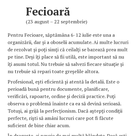
Fecioară
(23 august – 22 septembrie)
Pentru Fecioare, săptămâna 6-12 iulie este una a
organizării, dar și a oboselii acumulate. Ai multe lucruri
de rezolvat și poți simți că ceilalți se bazează prea mult
pe tine. Deși îți place să fii utilă, este important să nu
îți asumi totul. Nu trebuie să salvezi fiecare situație și
nu trebuie să repari toate greșelile altora.
Profesional, ești eficientă și atentă la detalii. Este o
perioadă bună pentru documente, planificare,
verificări, rapoarte, ordine și decizii practice. Poți
observa o problemă înainte ca ea să devină serioasă.
Totuși, ai grijă la perfecționism. Dacă aștepți condiții
perfecte, riști să amâni lucruri care pot fi făcute
suficient de bine chiar acum.
În dragoste, ai nevoie de mai multă blândețe. Dacă ești