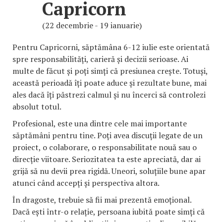
Capricorn
(22 decembrie - 19 ianuarie)
Pentru Capricorni, săptămâna 6-12 iulie este orientată
spre responsabilități, carieră și decizii serioase. Ai
multe de făcut și poți simți că presiunea crește. Totuși,
această perioadă îți poate aduce și rezultate bune, mai
ales dacă îți păstrezi calmul și nu încerci să controlezi
absolut totul.
Profesional, este una dintre cele mai importante
săptămâni pentru tine. Poți avea discuții legate de un
proiect, o colaborare, o responsabilitate nouă sau o
direcție viitoare. Seriozitatea ta este apreciată, dar ai
grijă să nu devii prea rigidă. Uneori, soluțiile bune apar
atunci când accepți și perspectiva altora.
În dragoste, trebuie să fii mai prezentă emoțional.
Dacă ești într-o relație, persoana iubită poate simți că