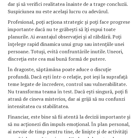
dar și să verifici realitatea înainte de a trage concluzii.
Suspiciunea nu este același lucru cu adevărul.
Profesional, poți acționa strategic și poți face progrese
importante dacă nu te grăbești să îți expui toate
planurile. Ai avantajul observației și al răbdării. Poți
înțelege rapid dinamica unui grup sau intențiile unei
persoane. Totuși, evită confruntările inutile. Uneori,
discreția este cea mai bună formă de putere.
În dragoste, săptămâna poate aduce o discuție
profundă. Dacă ești într-o relație, pot ieși la suprafață
teme legate de încredere, control sau vulnerabilitate.
Nu transforma teama în test. Dacă ești singură, poți fi
atrasă de cineva misterios, dar ai grijă să nu confunzi
intensitatea cu stabilitatea.
Financiar, este bine să fii atentă la decizii importante și
să nu acționezi din impuls emoțional. În plan personal,
ai nevoie de timp pentru tine, de liniște și de activități