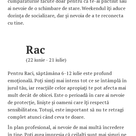
cumpărăturile făcute doar pentru că te-ai plictisit sau
ai nevoie de o schimbare de stare. Weekendul îți aduce
dorința de socializare, dar și nevoia de a te reconecta
cu tine.
Rac
(22 iunie - 21 iulie)
Pentru Raci, săptămâna 6-12 iulie este profund
emoțională. Poți simți mai intens tot ce se întâmplă în
jurul tău, iar reacțiile celor apropiați te pot afecta mai
mult decât de obicei. Este o perioadă în care ai nevoie
de protecție, liniște și oameni care îți respectă
sensibilitatea. Totuși, este important să nu te retragi
complet atunci când ceva te doare.
În plan profesional, ai nevoie de mai multă încredere
în tine. Poți avea impresia că ceilalți sunt mai siguri pe