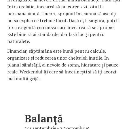
într-o relație, încearcă să nu corectezi totul la
persoana iubită. Uneori, sprijinul înseamnă să asculți,
nu să explici ce trebuie făcut. Dacă ești singură, poți fi
prea exigentă cu cineva care încearcă să se apropie.
Este bine să ai standarde, dar lasă loc și pentru
naturalețe.
Financiar, săptămâna este bună pentru calcule,
organizare și reducerea unor cheltuieli inutile. În
planul sănătății, ai nevoie de somn, hidratare și pauze
reale. Weekendul îți cere să încetinești și să îți acorzi
mai multă grijă.
Balanţă
(23 septembrie - 22 octombrie)