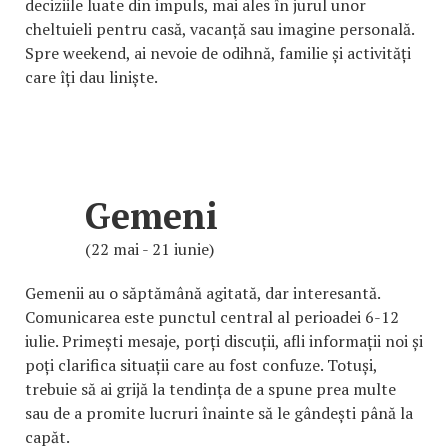
deciziile luate din impuls, mai ales în jurul unor
cheltuieli pentru casă, vacanță sau imagine personală.
Spre weekend, ai nevoie de odihnă, familie și activități
care îți dau liniște.
Gemeni
(22 mai - 21 iunie)
Gemenii au o săptămână agitată, dar interesantă.
Comunicarea este punctul central al perioadei 6-12
iulie. Primești mesaje, porți discuții, afli informații noi și
poți clarifica situații care au fost confuze. Totuși,
trebuie să ai grijă la tendința de a spune prea multe
sau de a promite lucruri înainte să le gândești până la
capăt.