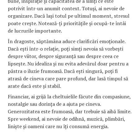
bune, inspirație și capacitatea de a simți ce este
potrivit într-un anumit context. Totuși, ai nevoie de
organizare. Dacă lași totul pe ultimul moment, stresul
poate crește. Notează-ți prioritățile și ocupă-te întâi
de lucrurile importante.
În dragoste, săptămâna aduce clarificări emoționale.
Dacă ești într-o relație, poți simți nevoia să vorbești
despre viitor, despre siguranță sau despre ceea ce
lipsește. Nu idealiza și nu evita adevărul doar pentru a
păstra o iluzie frumoasă. Dacă ești singură, poți fi
atrasă de cineva care pare profund, dar lasă timpul să
arate dacă este și stabil.
Financiar, ai grijă la cheltuielile făcute din compasiune,
nostalgie sau dorința de a ajuta pe cineva.
Generozitatea este frumoasă, dar trebuie să aibă limite.
Spre weekend, ai nevoie de odihnă, muzică, plimbări,
liniște și oameni care nu îți consumă energia.