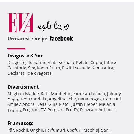
Urmareste-ne pe
Dragoste & Sex
Dragoste
Romantic
Viata sexuala
Relatii
Cuplu
Iubire
,
,
,
,
,
,
Casatorie
Sex
Kama Sutra
Pozitii sexuale Kamasutra
,
,
,
,
Declaratii de dragoste
Divertisment
Meghan Markle
Kate Middleton
Kim Kardashian
Johnny
,
,
,
Teo Trandafir
Angelina Jolie
Dana Rogoz
Dani Otil
Depp
,
,
,
,
,
Smiley
Andra
Delia
Gina Pistol
Justin Bieber
Melania
,
,
,
,
,
Program TV
Program Pro TV
Program Antena 1
Trump
,
,
,
Frumuseţe
Păr
Rochii
Unghii
Parfumuri
Coafuri
Machiaj
Sani
,
,
,
,
,
,
,