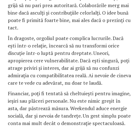
grijă să nu pari prea autoritară. Colaborările merg mai
bine dacă asculți și contribuțiile celorlalți. O idee bună
poate fi primită foarte bine, mai ales dacă o prezinți cu
tact.
În dragoste, orgoliul poate complica lucrurile. Dacă
ești într-o relație, încearcă să nu transformi orice
discuție într-o luptă pentru dreptate. Uneori,
apropierea cere vulnerabilitate. Dacă ești singură, poți
atrage priviri și interes, dar ai grijă să nu confunzi
admirația cu compatibilitatea reală. Ai nevoie de cineva
care te vede cu adevărat, nu doar te laudă.
Financiar, poți fi tentată să cheltuiești pentru imagine,
ieșiri sau plăceri personale. Nu este nimic greșit în
asta, dar păstrează măsura. Weekendul aduce energie
socială, dar și nevoia de tandrețe. Un gest simplu poate
conta mai mult decât o demonstrație spectaculoasă.