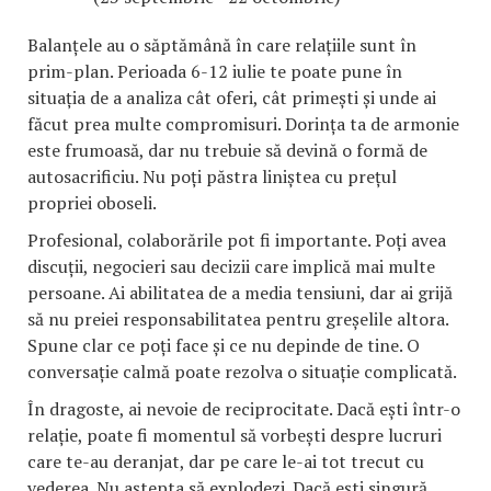
Balanțele au o săptămână în care relațiile sunt în
prim-plan. Perioada 6-12 iulie te poate pune în
situația de a analiza cât oferi, cât primești și unde ai
făcut prea multe compromisuri. Dorința ta de armonie
este frumoasă, dar nu trebuie să devină o formă de
autosacrificiu. Nu poți păstra liniștea cu prețul
propriei oboseli.
Profesional, colaborările pot fi importante. Poți avea
discuții, negocieri sau decizii care implică mai multe
persoane. Ai abilitatea de a media tensiuni, dar ai grijă
să nu preiei responsabilitatea pentru greșelile altora.
Spune clar ce poți face și ce nu depinde de tine. O
conversație calmă poate rezolva o situație complicată.
În dragoste, ai nevoie de reciprocitate. Dacă ești într-o
relație, poate fi momentul să vorbești despre lucruri
care te-au deranjat, dar pe care le-ai tot trecut cu
vederea. Nu aștepta să explodezi. Dacă ești singură,