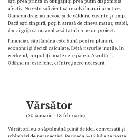
ești prea prinsă în obligații și prea puțin disponibilă
afectiv. Nu este suficient să rezolvi lucruri practice.
Oamenii dragi au nevoie și de căldură, cuvinte și timp.
Dacă ești singură, poți fi atrasă de cineva matur, stabil,
dar ai grijă să nu analizezi totul ca pe un proiect.
Financiar, săptămâna este bună pentru planuri,
economii și decizii calculate. Evită riscurile inutile. În
weekend, corpul îți poate cere pauză. Ascultă-l.
Odihna nu este lene, ci întreținere necesară.
Vărsător
(20 ianuarie - 18 februarie)
Vărsătorii au o săptămână plină de idei, conversații și
schimbări de perspectivă. Perioada 6-12 iulie te poate