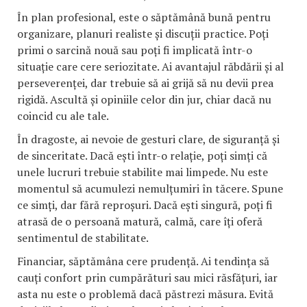
În plan profesional, este o săptămână bună pentru
organizare, planuri realiste și discuții practice. Poți
primi o sarcină nouă sau poți fi implicată într-o
situație care cere seriozitate. Ai avantajul răbdării și al
perseverenței, dar trebuie să ai grijă să nu devii prea
rigidă. Ascultă și opiniile celor din jur, chiar dacă nu
coincid cu ale tale.
În dragoste, ai nevoie de gesturi clare, de siguranță și
de sinceritate. Dacă ești într-o relație, poți simți că
unele lucruri trebuie stabilite mai limpede. Nu este
momentul să acumulezi nemulțumiri în tăcere. Spune
ce simți, dar fără reproșuri. Dacă ești singură, poți fi
atrasă de o persoană matură, calmă, care îți oferă
sentimentul de stabilitate.
Financiar, săptămâna cere prudență. Ai tendința să
cauți confort prin cumpărături sau mici răsfățuri, iar
asta nu este o problemă dacă păstrezi măsura. Evită