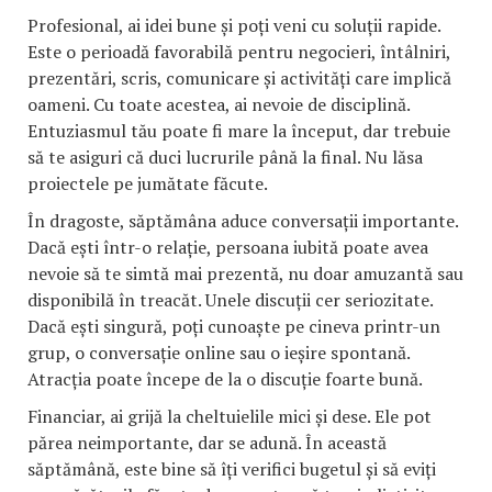
Profesional, ai idei bune și poți veni cu soluții rapide.
Este o perioadă favorabilă pentru negocieri, întâlniri,
prezentări, scris, comunicare și activități care implică
oameni. Cu toate acestea, ai nevoie de disciplină.
Entuziasmul tău poate fi mare la început, dar trebuie
să te asiguri că duci lucrurile până la final. Nu lăsa
proiectele pe jumătate făcute.
În dragoste, săptămâna aduce conversații importante.
Dacă ești într-o relație, persoana iubită poate avea
nevoie să te simtă mai prezentă, nu doar amuzantă sau
disponibilă în treacăt. Unele discuții cer seriozitate.
Dacă ești singură, poți cunoaște pe cineva printr-un
grup, o conversație online sau o ieșire spontană.
Atracția poate începe de la o discuție foarte bună.
Financiar, ai grijă la cheltuielile mici și dese. Ele pot
părea neimportante, dar se adună. În această
săptămână, este bine să îți verifici bugetul și să eviți