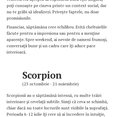
poți cunoaște pe cineva printr-un context social, dar
nu te grăbi să idealizezi. Privește faptele, nu doar
promisiunile.
Financiar, săptămâna cere echilibru. Evită cheltuielile
făcute pentru a impresiona sau pentru a menține
aparențe. Spre weekend, ai nevoie de oameni frumoși,
conversații bune și un cadru care îți aduce pace
interioară.
Scorpion
(23 octombrie - 21 noiembrie)
Scorpionii au o săptămână intensă, cu multe trăiri
interioare și revelații subtile. Simți că ceva se schimbă,
chiar dacă nu toate lucrurile sunt vizibile la suprafață.
Perioada 6-12 iulie îți cere să ai încredere în intuiție,