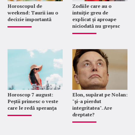
Horoscopul de
Zodiile care au o
weekend: Taurii iau o
intuiție greu de
decizie importantă
explicat și aproape
niciodată nu greșesc
Horoscop 7 august:
Elon, supărat pe Nolan:
Peștii primesc o veste
"şi-a pierdut
care le redă speranța
integritatea". Are
dreptate?