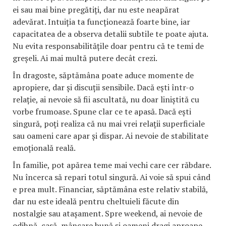
ei sau mai bine pregătiți, dar nu este neapărat
adevărat. Intuiția ta funcționează foarte bine, iar
capacitatea de a observa detalii subtile te poate ajuta.
Nu evita responsabilitățile doar pentru că te temi de
greșeli. Ai mai multă putere decât crezi.
În dragoste, săptămâna poate aduce momente de
apropiere, dar și discuții sensibile. Dacă ești într-o
relație, ai nevoie să fii ascultată, nu doar liniștită cu
vorbe frumoase. Spune clar ce te apasă. Dacă ești
singură, poți realiza că nu mai vrei relații superficiale
sau oameni care apar și dispar. Ai nevoie de stabilitate
emoțională reală.
În familie, pot apărea teme mai vechi care cer răbdare.
Nu încerca să repari totul singură. Ai voie să spui când
e prea mult. Financiar, săptămâna este relativ stabilă,
dar nu este ideală pentru cheltuieli făcute din
nostalgie sau atașament. Spre weekend, ai nevoie de
odihnă, casă, mâncare bună și oameni dragi aproape.