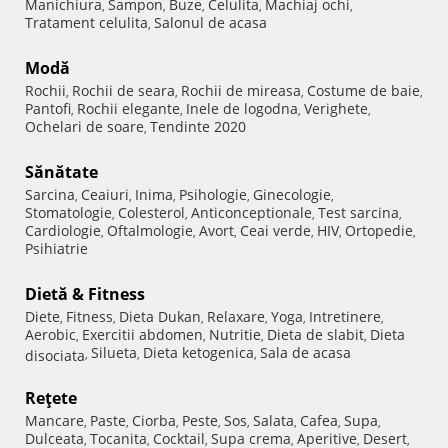
Manichiura
Sampon
Buze
Celulita
Machiaj ochi
,
,
,
,
,
Tratament celulita
Salonul de acasa
,
Modă
Rochii
Rochii de seara
Rochii de mireasa
Costume de baie
,
,
,
,
Pantofi
Rochii elegante
Inele de logodna
Verighete
,
,
,
,
Ochelari de soare
Tendinte 2020
,
Sănătate
Sarcina
Ceaiuri
Inima
Psihologie
Ginecologie
,
,
,
,
,
Stomatologie
Colesterol
Anticonceptionale
Test sarcina
,
,
,
,
Cardiologie
Oftalmologie
Avort
Ceai verde
HIV
Ortopedie
,
,
,
,
,
,
Psihiatrie
Dietă & Fitness
Diete
Fitness
Dieta Dukan
Relaxare
Yoga
Intretinere
,
,
,
,
,
,
Aerobic
Exercitii abdomen
Nutritie
Dieta de slabit
Dieta
,
,
,
,
Silueta
Dieta ketogenica
Sala de acasa
disociata
,
,
,
Reţete
Mancare
Paste
Ciorba
Peste
Sos
Salata
Cafea
Supa
,
,
,
,
,
,
,
,
Dulceata
Tocanita
Cocktail
Supa crema
Aperitive
Desert
,
,
,
,
,
,