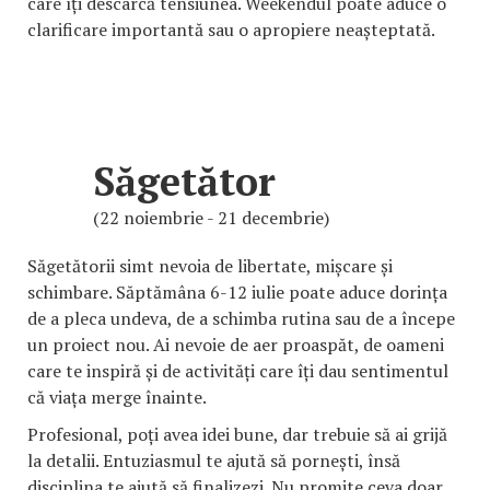
care îți descarcă tensiunea. Weekendul poate aduce o
clarificare importantă sau o apropiere neașteptată.
Săgetător
(22 noiembrie - 21 decembrie)
Săgetătorii simt nevoia de libertate, mișcare și
schimbare. Săptămâna 6-12 iulie poate aduce dorința
de a pleca undeva, de a schimba rutina sau de a începe
un proiect nou. Ai nevoie de aer proaspăt, de oameni
care te inspiră și de activități care îți dau sentimentul
că viața merge înainte.
Profesional, poți avea idei bune, dar trebuie să ai grijă
la detalii. Entuziasmul te ajută să pornești, însă
disciplina te ajută să finalizezi. Nu promite ceva doar