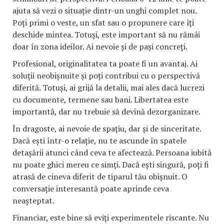
ajuta să vezi o situație dintr-un unghi complet nou.
Poți primi o veste, un sfat sau o propunere care îți
deschide mintea. Totuși, este important să nu rămâi
doar în zona ideilor. Ai nevoie și de pași concreți.
Profesional, originalitatea ta poate fi un avantaj. Ai
soluții neobișnuite și poți contribui cu o perspectivă
diferită. Totuși, ai grijă la detalii, mai ales dacă lucrezi
cu documente, termene sau bani. Libertatea este
importantă, dar nu trebuie să devină dezorganizare.
În dragoste, ai nevoie de spațiu, dar și de sinceritate.
Dacă ești într-o relație, nu te ascunde în spatele
detașării atunci când ceva te afectează. Persoana iubită
nu poate ghici mereu ce simți. Dacă ești singură, poți fi
atrasă de cineva diferit de tiparul tău obișnuit. O
conversație interesantă poate aprinde ceva
neașteptat.
Financiar, este bine să eviți experimentele riscante. Nu