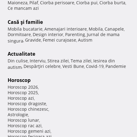
Maioneza
Pilaf
Ciorba perisoare
Ciorba pui
Ciorba burta
,
,
,
,
,
Ce mancam azi
Casă şi familie
Mobila bucatarie
Amenajari interioare
Mobila
Canapele
,
,
,
,
Dormitoare
Design interior
Parenting
Jurnal de mama
,
,
,
Gravide
Femei curajoase
Autism
singura
,
,
,
Actualitate
Din culise
Interviu
Stirea zilei
Tema zilei
Iesirea din
,
,
,
,
Despărţiri celebre
Vesti Bune
Covid-19
Pandemie
autism
,
,
,
,
Horoscop
Horoscop 2026
,
Horoscop 2025
,
Horoscop azi
,
Horoscop dragoste
,
Horoscop chinezesc
,
Astrologie
,
Horoscop lunar
,
Horoscop rac azi
,
Horoscop gemeni azi
,
Horoscop fecioara azi
,