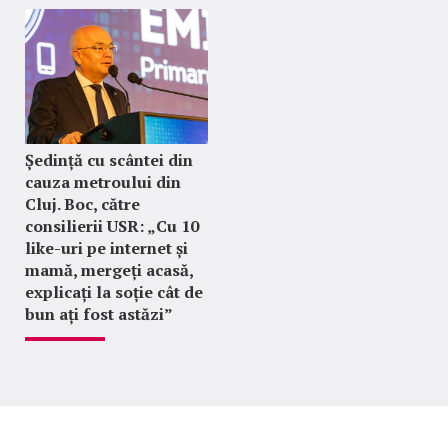
Ședință cu scântei din
cauza metroului din
Cluj. Boc, către
consilierii USR: „Cu 10
like-uri pe internet și
mamă, mergeți acasă,
explicați la soție cât de
bun ați fost astăzi”