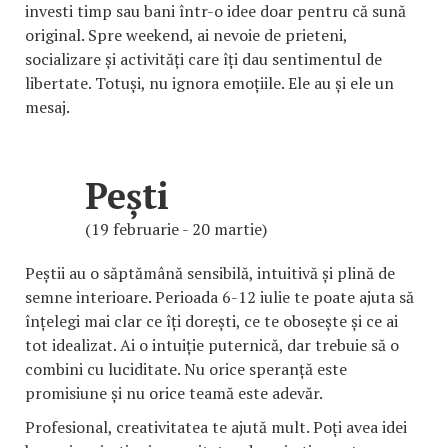
investi timp sau bani într-o idee doar pentru că sună
original. Spre weekend, ai nevoie de prieteni,
socializare și activități care îți dau sentimentul de
libertate. Totuși, nu ignora emoțiile. Ele au și ele un
mesaj.
Pești
(19 februarie - 20 martie)
Peștii au o săptămână sensibilă, intuitivă și plină de
semne interioare. Perioada 6-12 iulie te poate ajuta să
înțelegi mai clar ce îți dorești, ce te obosește și ce ai
tot idealizat. Ai o intuiție puternică, dar trebuie să o
combini cu luciditate. Nu orice speranță este
promisiune și nu orice teamă este adevăr.
Profesional, creativitatea te ajută mult. Poți avea idei