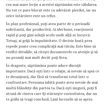
cea mai mare lecție a acestei săptămâni este răbdarea.
Nu tot ce pare blocat este cu adevărat pierdut, iar nu
orice întârziere este un refuz.
În plan profesional, poți avea parte de o perioadă
solicitantă, dar productivă. Ai idei bune, reacționezi
rapid și poți găsi soluții acolo unde alții se încurcă.
Totuși, ai grijă la impulsivitate. O decizie luată prea
repede poate crea complicații mai târziu. Este bine să
verifici detaliile, să citești documentele cu atenție și să
nu promiți mai mult decât poți livra.
În dragoste, săptămâna poate aduce discuții
importante. Dacă ești într-o relație, ai nevoie să spui ce
te deranjează, dar fără să transformi totul într-o
confruntare. Persoana iubită poate avea nevoie de mai
multă blândețe din partea ta. Dacă ești singură, poți fi
atrasă de cineva care îți stârnește curiozitatea, dar nu
te grăbi să tragi concluzii. Lasă lucrurile să se așeze.