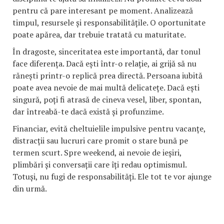
pentru că pare interesant pe moment. Analizează
timpul, resursele și responsabilitățile. O oportunitate
poate apărea, dar trebuie tratată cu maturitate.
În dragoste, sinceritatea este importantă, dar tonul
face diferența. Dacă ești într-o relație, ai grijă să nu
rănești printr-o replică prea directă. Persoana iubită
poate avea nevoie de mai multă delicatețe. Dacă ești
singură, poți fi atrasă de cineva vesel, liber, spontan,
dar întreabă-te dacă există și profunzime.
Financiar, evită cheltuielile impulsive pentru vacanțe,
distracții sau lucruri care promit o stare bună pe
termen scurt. Spre weekend, ai nevoie de ieșiri,
plimbări și conversații care îți redau optimismul.
Totuși, nu fugi de responsabilități. Ele tot te vor ajunge
din urmă.