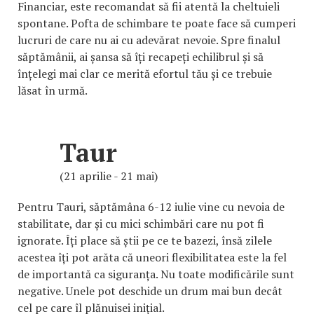
Financiar, este recomandat să fii atentă la cheltuieli
spontane. Pofta de schimbare te poate face să cumperi
lucruri de care nu ai cu adevărat nevoie. Spre finalul
săptămânii, ai șansa să îți recapeți echilibrul și să
înțelegi mai clar ce merită efortul tău și ce trebuie
lăsat în urmă.
Taur
(21 aprilie - 21 mai)
Pentru Tauri, săptămâna 6-12 iulie vine cu nevoia de
stabilitate, dar și cu mici schimbări care nu pot fi
ignorate. Îți place să știi pe ce te bazezi, însă zilele
acestea îți pot arăta că uneori flexibilitatea este la fel
de importantă ca siguranța. Nu toate modificările sunt
negative. Unele pot deschide un drum mai bun decât
cel pe care îl plănuisei inițial.