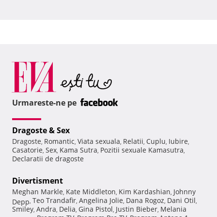
Urmareste-ne pe
Dragoste & Sex
Dragoste
Romantic
Viata sexuala
Relatii
Cuplu
Iubire
,
,
,
,
,
,
Casatorie
Sex
Kama Sutra
Pozitii sexuale Kamasutra
,
,
,
,
Declaratii de dragoste
Divertisment
Meghan Markle
Kate Middleton
Kim Kardashian
Johnny
,
,
,
Teo Trandafir
Angelina Jolie
Dana Rogoz
Dani Otil
Depp
,
,
,
,
,
Smiley
Andra
Delia
Gina Pistol
Justin Bieber
Melania
,
,
,
,
,