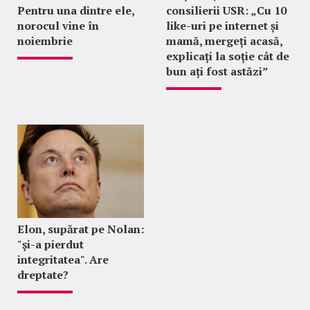
Pentru una dintre ele,
consilierii USR: „Cu 10
norocul vine în
like-uri pe internet și
noiembrie
mamă, mergeți acasă,
explicați la soție cât de
bun ați fost astăzi”
Elon, supărat pe Nolan:
"şi-a pierdut
integritatea". Are
dreptate?