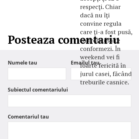
respecţi. Chiar
dacă nu îţi
convine regula
care ţi-a fost pusă,
Posteaza comentariu
va trebui să te
conformezi. În
weekend vei fi
Numele tau
Emailul tau
foarte fericită în
jurul casei, făcând
treburile casnice.
Subiectul comentariului
Comentariul tau