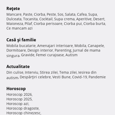
Reţete
Mancare
Paste
Ciorba
Peste
Sos
Salata
Cafea
Supa
,
,
,
,
,
,
,
,
Dulceata
Tocanita
Cocktail
Supa crema
Aperitive
Desert
,
,
,
,
,
,
Maioneza
Pilaf
Ciorba perisoare
Ciorba pui
Ciorba burta
,
,
,
,
,
Ce mancam azi
Casă şi familie
Mobila bucatarie
Amenajari interioare
Mobila
Canapele
,
,
,
,
Dormitoare
Design interior
Parenting
Jurnal de mama
,
,
,
Gravide
Femei curajoase
Autism
singura
,
,
,
Actualitate
Din culise
Interviu
Stirea zilei
Tema zilei
Iesirea din
,
,
,
,
Despărţiri celebre
Vesti Bune
Covid-19
Pandemie
autism
,
,
,
,
Horoscop
Horoscop 2026
,
Horoscop 2025
,
Horoscop azi
,
Horoscop dragoste
,
Horoscop chinezesc
,