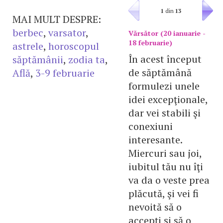
1
din
13
MAI MULT DESPRE:
berbec
,
varsator
,
Vărsător (20 ianuarie -
18 februarie)
astrele
,
horoscopul
În acest început
săptămânii
,
zodia ta
,
de săptămână
Află
,
3-9 februarie
formulezi unele
idei excepţionale,
dar vei stabili şi
conexiuni
interesante.
Miercuri sau joi,
iubitul tău nu îţi
va da o veste prea
plăcută, şi vei fi
nevoită să o
accepţi şi să o