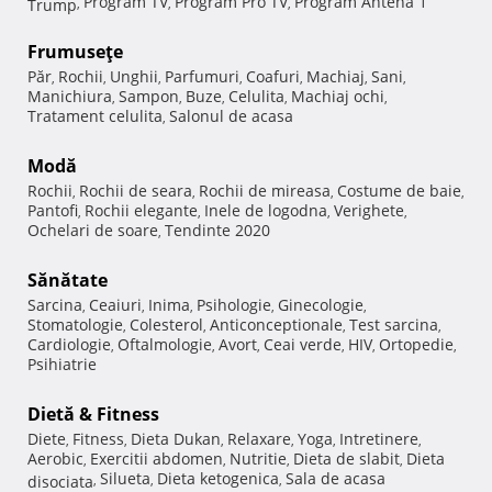
Program TV
Program Pro TV
Program Antena 1
Trump
,
,
,
Frumuseţe
Păr
Rochii
Unghii
Parfumuri
Coafuri
Machiaj
Sani
,
,
,
,
,
,
,
Manichiura
Sampon
Buze
Celulita
Machiaj ochi
,
,
,
,
,
Tratament celulita
Salonul de acasa
,
Modă
Rochii
Rochii de seara
Rochii de mireasa
Costume de baie
,
,
,
,
Pantofi
Rochii elegante
Inele de logodna
Verighete
,
,
,
,
Ochelari de soare
Tendinte 2020
,
Sănătate
Sarcina
Ceaiuri
Inima
Psihologie
Ginecologie
,
,
,
,
,
Stomatologie
Colesterol
Anticonceptionale
Test sarcina
,
,
,
,
Cardiologie
Oftalmologie
Avort
Ceai verde
HIV
Ortopedie
,
,
,
,
,
,
Psihiatrie
Dietă & Fitness
Diete
Fitness
Dieta Dukan
Relaxare
Yoga
Intretinere
,
,
,
,
,
,
Aerobic
Exercitii abdomen
Nutritie
Dieta de slabit
Dieta
,
,
,
,
Silueta
Dieta ketogenica
Sala de acasa
disociata
,
,
,