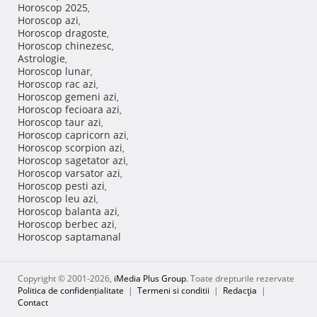
Horoscop 2025
,
Horoscop azi
,
Horoscop dragoste
,
Horoscop chinezesc
,
Astrologie
,
Horoscop lunar
,
Horoscop rac azi
,
Horoscop gemeni azi
,
Horoscop fecioara azi
,
Horoscop taur azi
,
Horoscop capricorn azi
,
Horoscop scorpion azi
,
Horoscop sagetator azi
,
Horoscop varsator azi
,
Horoscop pesti azi
,
Horoscop leu azi
,
Horoscop balanta azi
,
Horoscop berbec azi
,
Horoscop saptamanal
Copyright © 2001-2026,
iMedia Plus Group
. Toate drepturile rezervate
Politica de confidențialitate
|
Termeni si conditii
|
Redacţia
|
Contact