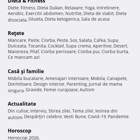
Dietă & Fitness
Diete
Fitness
Dieta Dukan
Relaxare
Yoga
Intretinere
,
,
,
,
,
,
Aerobic
Exercitii abdomen
Nutritie
Dieta de slabit
Dieta
,
,
,
,
Silueta
Dieta ketogenica
Sala de acasa
disociata
,
,
,
Reţete
Mancare
Paste
Ciorba
Peste
Sos
Salata
Cafea
Supa
,
,
,
,
,
,
,
,
Dulceata
Tocanita
Cocktail
Supa crema
Aperitive
Desert
,
,
,
,
,
,
Maioneza
Pilaf
Ciorba perisoare
Ciorba pui
Ciorba burta
,
,
,
,
,
Ce mancam azi
Casă şi familie
Mobila bucatarie
Amenajari interioare
Mobila
Canapele
,
,
,
,
Dormitoare
Design interior
Parenting
Jurnal de mama
,
,
,
Gravide
Femei curajoase
Autism
singura
,
,
,
Actualitate
Din culise
Interviu
Stirea zilei
Tema zilei
Iesirea din
,
,
,
,
Despărţiri celebre
Vesti Bune
Covid-19
Pandemie
autism
,
,
,
,
Horoscop
Horoscop 2026
,