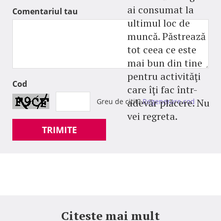
ai consumat la
Comentariul tau
ultimul loc de
muncă. Păstrează
tot ceea ce este
mai bun din tine
pentru activităţi
Cod
care îţi fac într-
adevăr plăcere. Nu
Greu de citit?
Regenerare cod
vei regreta.
TRIMITE
Citeste mai mult