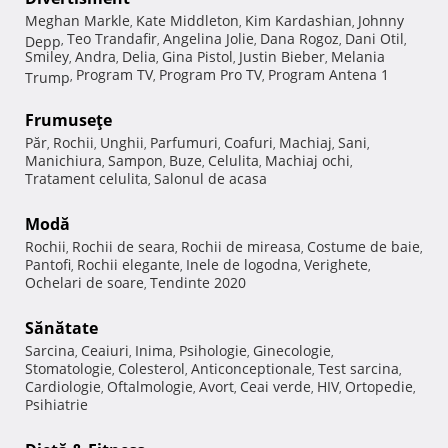
Meghan Markle
Kate Middleton
Kim Kardashian
Johnny
,
,
,
Teo Trandafir
Angelina Jolie
Dana Rogoz
Dani Otil
Depp
,
,
,
,
,
Smiley
Andra
Delia
Gina Pistol
Justin Bieber
Melania
,
,
,
,
,
Program TV
Program Pro TV
Program Antena 1
Trump
,
,
,
Frumuseţe
Păr
Rochii
Unghii
Parfumuri
Coafuri
Machiaj
Sani
,
,
,
,
,
,
,
Manichiura
Sampon
Buze
Celulita
Machiaj ochi
,
,
,
,
,
Tratament celulita
Salonul de acasa
,
Modă
Rochii
Rochii de seara
Rochii de mireasa
Costume de baie
,
,
,
,
Pantofi
Rochii elegante
Inele de logodna
Verighete
,
,
,
,
Ochelari de soare
Tendinte 2020
,
Sănătate
Sarcina
Ceaiuri
Inima
Psihologie
Ginecologie
,
,
,
,
,
Stomatologie
Colesterol
Anticonceptionale
Test sarcina
,
,
,
,
Cardiologie
Oftalmologie
Avort
Ceai verde
HIV
Ortopedie
,
,
,
,
,
,
Psihiatrie