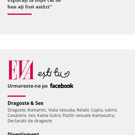
explicați la soție cât de
bun ați fost astăzi”
Urmareste-ne pe
Dragoste & Sex
Dragoste
Romantic
Viata sexuala
Relatii
Cuplu
Iubire
,
,
,
,
,
,
Casatorie
Sex
Kama Sutra
Pozitii sexuale Kamasutra
,
,
,
,
Declaratii de dragoste
Divertisment