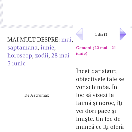
1
din
13
MAI MULT DESPRE:
mai
,
saptamana
,
iunie
,
Gemeni (22 mai - 21
iunie)
horoscop
,
zodii
,
28 mai -
3 iunie
Încet dar sigur,
obiectivele tale se
vor schimba. În
loc să visezi la
De
Astromax
faimă şi noroc, îţi
vei dori pace şi
linişte. Un loc de
muncă ce îţi oferă