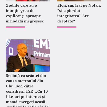
Zodiile care au o
Elon, supărat pe Nolan:
intuiție greu de
"şi-a pierdut
explicat și aproape
integritatea". Are
niciodată nu greșesc
dreptate?
Ședință cu scântei din
cauza metroului din
Cluj. Boc, către
consilierii USR: „Cu 10
like-uri pe internet și
mamă, mergeți acasă,