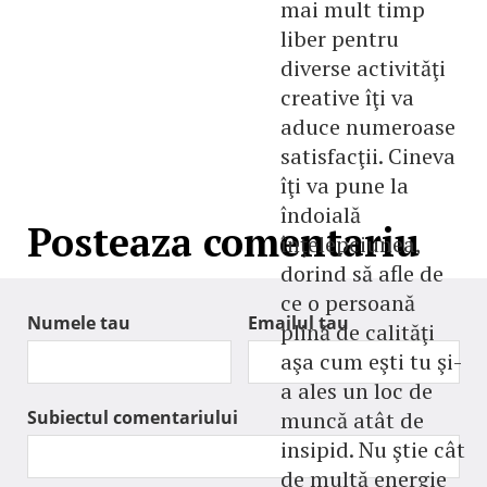
mai mult timp
liber pentru
diverse activităţi
creative îţi va
aduce numeroase
satisfacţii. Cineva
îţi va pune la
îndoială
Posteaza comentariu
înţelepciunea,
dorind să afle de
ce o persoană
Numele tau
Emailul tau
plină de calităţi
aşa cum eşti tu şi-
a ales un loc de
Subiectul comentariului
muncă atât de
insipid. Nu ştie cât
de multă energie