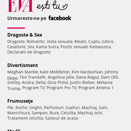
Urmareste-ne pe
Dragoste & Sex
Dragoste
Romantic
Viata sexuala
Relatii
Cuplu
Iubire
,
,
,
,
,
,
Casatorie
Sex
Kama Sutra
Pozitii sexuale Kamasutra
,
,
,
,
Declaratii de dragoste
Divertisment
Meghan Markle
Kate Middleton
Kim Kardashian
Johnny
,
,
,
Teo Trandafir
Angelina Jolie
Dana Rogoz
Dani Otil
Depp
,
,
,
,
,
Smiley
Andra
Delia
Gina Pistol
Justin Bieber
Melania
,
,
,
,
,
Program TV
Program Pro TV
Program Antena 1
Trump
,
,
,
Frumuseţe
Păr
Rochii
Unghii
Parfumuri
Coafuri
Machiaj
Sani
,
,
,
,
,
,
,
Manichiura
Sampon
Buze
Celulita
Machiaj ochi
,
,
,
,
,
Tratament celulita
Salonul de acasa
,