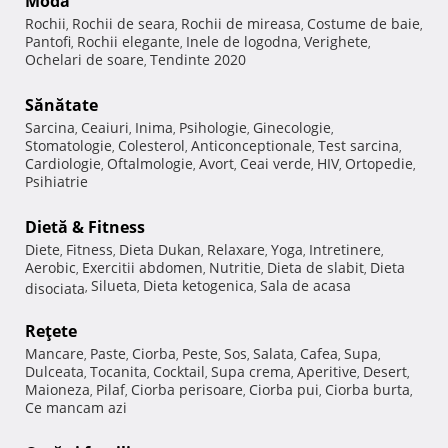
Modă
Rochii
Rochii de seara
Rochii de mireasa
Costume de baie
,
,
,
,
Pantofi
Rochii elegante
Inele de logodna
Verighete
,
,
,
,
Ochelari de soare
Tendinte 2020
,
Sănătate
Sarcina
Ceaiuri
Inima
Psihologie
Ginecologie
,
,
,
,
,
Stomatologie
Colesterol
Anticonceptionale
Test sarcina
,
,
,
,
Cardiologie
Oftalmologie
Avort
Ceai verde
HIV
Ortopedie
,
,
,
,
,
,
Psihiatrie
Dietă & Fitness
Diete
Fitness
Dieta Dukan
Relaxare
Yoga
Intretinere
,
,
,
,
,
,
Aerobic
Exercitii abdomen
Nutritie
Dieta de slabit
Dieta
,
,
,
,
Silueta
Dieta ketogenica
Sala de acasa
disociata
,
,
,
Reţete
Mancare
Paste
Ciorba
Peste
Sos
Salata
Cafea
Supa
,
,
,
,
,
,
,
,
Dulceata
Tocanita
Cocktail
Supa crema
Aperitive
Desert
,
,
,
,
,
,
Maioneza
Pilaf
Ciorba perisoare
Ciorba pui
Ciorba burta
,
,
,
,
,
Ce mancam azi