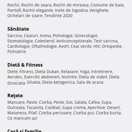
Rochii
Rochii de seara
Rochii de mireasa
Costume de baie
,
,
,
,
Pantofi
Rochii elegante
Inele de logodna
Verighete
,
,
,
,
Ochelari de soare
Tendinte 2020
,
Sănătate
Sarcina
Ceaiuri
Inima
Psihologie
Ginecologie
,
,
,
,
,
Stomatologie
Colesterol
Anticonceptionale
Test sarcina
,
,
,
,
Cardiologie
Oftalmologie
Avort
Ceai verde
HIV
Ortopedie
,
,
,
,
,
,
Psihiatrie
Dietă & Fitness
Diete
Fitness
Dieta Dukan
Relaxare
Yoga
Intretinere
,
,
,
,
,
,
Aerobic
Exercitii abdomen
Nutritie
Dieta de slabit
Dieta
,
,
,
,
Silueta
Dieta ketogenica
Sala de acasa
disociata
,
,
,
Reţete
Mancare
Paste
Ciorba
Peste
Sos
Salata
Cafea
Supa
,
,
,
,
,
,
,
,
Dulceata
Tocanita
Cocktail
Supa crema
Aperitive
Desert
,
,
,
,
,
,
Maioneza
Pilaf
Ciorba perisoare
Ciorba pui
Ciorba burta
,
,
,
,
,
Ce mancam azi
Casă şi familie